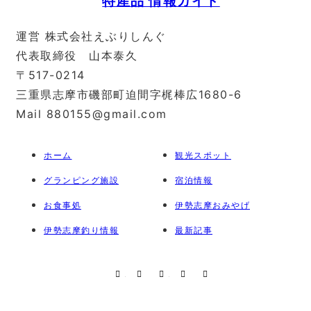
運営 株式会社えぶりしんぐ
代表取締役 山本泰久
〒517-0214
三重県志摩市磯部町迫間字梶棒広1680-6
Mail 880155@gmail.com
ホーム
観光スポット
グランピング施設
宿泊情報
お食事処
伊勢志摩おみやげ
伊勢志摩釣り情報
最新記事
RSS
X
Facebook
Instagram
Pinterest