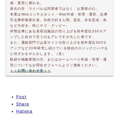
成・運営に携わる。
座右の目「ライバルは同業者ではなく、お客様の心」
本業はWebコンサルタント・Web作成・管理・運営。志摩
市志摩町御座出身。自然大好き人間。昆虫、水生昆虫・魚
など大好き。特にヤゴ・グッピー。
伊勢志摩にある某宿泊施設の売り上げを前年度比350％ア
ップした自分で言うのもアレですが大した者です。
また、通販部門では某サイトの売り上げを前年度比500％
アップなど20年研究し続けている独自のロジックにハマる
と何ぞかをやらかします。（笑）
取材や掲載希望の方、またはホームページ作成・管理・運
営についてもお問合せフォームよりご連絡ください。
＞＞お問い合わせ先＜＜
Post
Share
Hatena