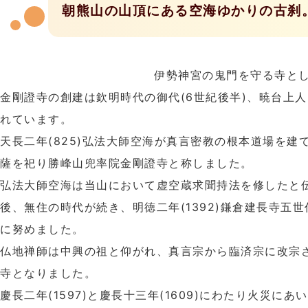
朝熊山の山頂にある空海ゆかりの古刹
伊勢神宮の鬼門を守る寺と
金剛證寺の創建は欽明時代の御代(6世紀後半)、暁台上
れています。
天長二年(825)弘法大師空海が真言密教の根本道場を建
薩を祀り勝峰山兜率院金剛證寺と称しました。
弘法大師空海は当山において虚空蔵求聞持法を修したと
後、無住の時代が続き、明徳二年(1392)鎌倉建長寺五
に努めました。
仏地禅師は中興の祖と仰がれ、真言宗から臨済宗に改宗
寺となりました。
慶長二年(1597)と慶長十三年(1609)にわたり火災に