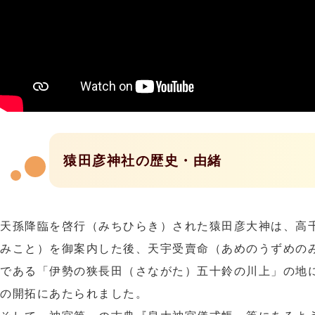
猿田彦神社の歴史・由緒
天孫降臨を啓行（みちひらき）された猿田彦大神は、高
みこと）を御案内した後、天宇受賣命（あめのうずめの
である「伊勢の狭長田（さながた）五十鈴の川上」の地
の開拓にあたられました。