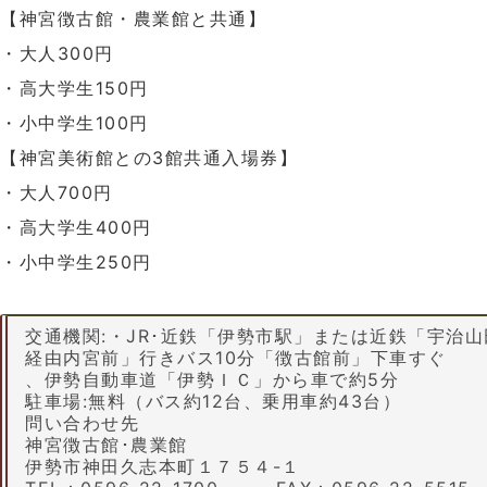
【神宮徴古館・農業館と共通】
・大人300円
・高大学生150円
・小中学生100円
【神宮美術館との3館共通入場券】
・大人700円
・高大学生400円
・小中学生250円
交通機関:・JR･近鉄「伊勢市駅」または近鉄「宇治
経由内宮前」行きバス10分「徴古館前」下車すぐ
、伊勢自動車道「伊勢ＩＣ」から車で約5分
駐車場:無料（バス約12台、乗用車約43台）
問い合わせ先
神宮徴古館･農業館
伊勢市神田久志本町１７５４-１