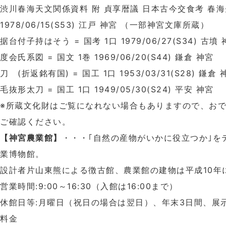
渋川春海天文関係資料 附 貞享暦議 日本古今交食考 春海先
1978/06/15(S53) 江戸 神宮 （一部神宮文庫所蔵）
据台付子持はそう = 国考 1口 1979/06/27(S34) 古墳
度会氏系図 = 国文 1巻 1969/06/20(S44) 鎌倉 神宮
刀 (折返銘有国) = 国工 1口 1953/03/31(S28) 鎌倉 
毛抜形太刀 = 国工 1口 1949/05/30(S24) 平安 神宮
※所蔵文化財はご覧になれない場合もありますので、お
ご確認ください。
【神宮農業館】
・・・｢自然の産物がいかに役立つか｣を
業博物館。
設計者片山東熊による徴古館、農業館の建物は平成10年
営業時間:9:00～16:30（入館は16:00まで）
休館日等:月曜日（祝日の場合は翌日）、年末3日間、展
料金