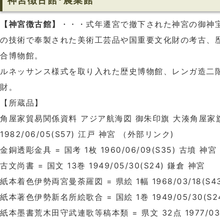
神宮徴古館･農業館
【神宮徴古館】
・・・式年遷宮で撤下された神宮の御神
の技術で奉製された美術工芸品や国重要文化財の考古、
合博物館。
ルネッサンス様式を取り入れた歴史博物館、レンガ造二
財。
【所蔵品】
角屋家貿易関係資料 アジア航海図 御朱印旗 大湊角屋家旗 
1982/06/05(S57) 江戸 神宮 （外部リンク)
金銅透彫金具 = 国考 1枚 1960/06/09(S35) 古墳 神
古文尚書 = 国文 13巻 1949/05/30(S24) 鎌倉 神宮
紙本着色伊勢両宮曼荼羅図 = 県絵 1幅 1968/03/18(S4
紙本著色伊勢新名所絵歌合 = 国絵 1巻 1949/05/30(S2
紙本墨書荒木田守武連歌等稿本類 = 県文 32点 1977/03/