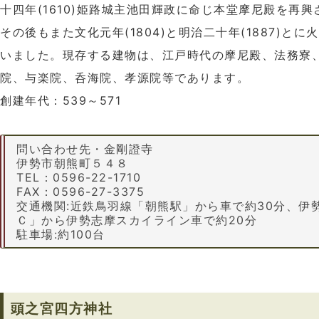
十四年(1610)姫路城主池田輝政に命じ本堂摩尼殿を再
その後もまた文化元年(1804)と明治二十年(1887)と
いました。現存する建物は、江戸時代の摩尼殿、法務寮
院、与楽院、呑海院、孝源院等であります。
創建年代：539～571
問い合わせ先・金剛證寺
伊勢市朝熊町５４８
TEL：0596-22-1710
FAX：0596-27-3375
交通機関:近鉄鳥羽線「朝熊駅」から車で約30分、伊
Ｃ」から伊勢志摩スカイライン車で約20分
駐車場:約100台
頭之宮四方神社