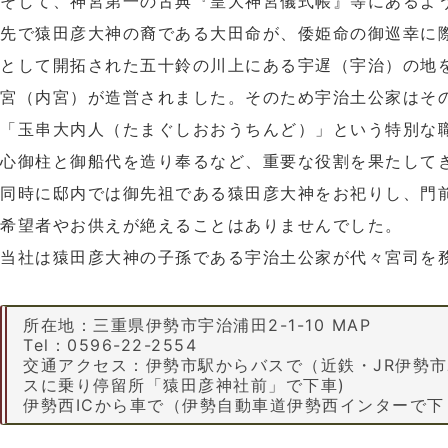
そして、神宮第一の古典『皇大神宮儀式帳』等にあるよ
先で猿田彦大神の裔である大田命が、倭姫命の御巡幸に
として開拓された五十鈴の川上にある宇遅（宇治）の地
宮（内宮）が造営されました。そのため宇治土公家はそ
「玉串大内人（たまぐしおおうちんど）」という特別な
心御柱と御船代を造り奉るなど、重要な役割を果たして
同時に邸内では御先祖である猿田彦大神をお祀りし、門
希望者やお供えが絶えることはありませんでした。
当社は猿田彦大神の子孫である宇治土公家が代々宮司を
所在地：三重県伊勢市宇治浦田2-1-10 MAP
Tel：0596-22-2554
交通アクセス：伊勢市駅からバスで（近鉄・JR伊勢
スに乗り停留所「猿田彦神社前」で下車)
伊勢西ICから車で（伊勢自動車道伊勢西インターで下