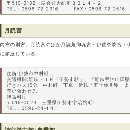
〒519-3102 度会郡大紀町３３１４－２
TEL：0598-72-2316 FAX：0598-72-2516
月読宮
内宮の別宮。月読宮のほか月読荒御魂宮・伊佐奈岐宮・伊
に鎮座している。
住所:伊勢市中村町
交通機関:近鉄・ＪＲ「伊勢市駅」、「近鉄宇治山田駅
行きバス15分「中村町」下車、近鉄「五十鈴川駅」よ
問い合わせ先
神宮司庁
〒516-0023 三重県伊勢市宇治館町1
TEL：0596-24-1111