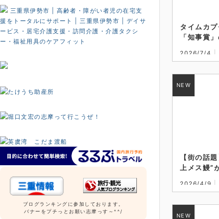
三重県伊勢市 | 高齢者・障がい者児の在宅支
援をトータルにサポート | 三重県伊勢市 | デイサ
タイムカプ
ービス・居宅介護支援・訪問介護・介護タクシ
「知事賞」
ー・福祉用具のケアフィット
を超えた奇
2026/7/4
た薬師堂、
ックス
,
ブロ
工に
【街の話題
上メス鰻”
2026/4/9
ブログランキングに参加しております。
バナーをプチっとお願い志摩っす～^^/