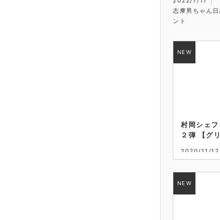
2022/7/17
志摩男ちゃん日
ント
村岡シェフ
２弾 【グリ
2020/11/12
志摩鳥羽の