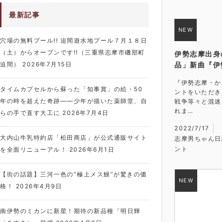
最新記事
穴場の無料プール!! 迫間遊水地プール７月１８日
（土）からオープンです!!（三重県志摩市磯部町
伊勢志摩出身
品」新曲『伊
迫間）
2026年7月15日
『伊勢志摩・か
タイムカプセルから蘇った「知事賞」の絵・50
ントをいただき
年の時を超えた奇跡――少年が描いた薬師堂、自
戦争等々と混迷
れま…
らの手で直す大工に
2026年7月4日
2022/7/17
大内山牛乳特約店「松田商店」が公式通販サイト
志摩男ちゃん日
ント
を全面リニューアル！
2026年6月1日
【街の話題】三河一色の“極上メス鰻”が驚きの価
格！
2026年4月9日
南伊勢のミカンに新星！期待の新品種「明日輝