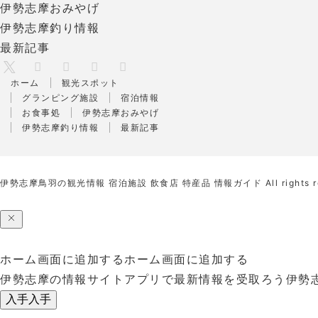
伊勢志摩おみやげ
伊勢志摩釣り情報
最新記事
X
RSS
Facebook
Instagram
Pinterest
ホーム
観光スポット
グランピング施設
宿泊情報
お食事処
伊勢志摩おみやげ
伊勢志摩釣り情報
最新記事
伊勢志摩鳥羽の観光情報 宿泊施設 飲食店 特産品 情報ガイド
All rights 
ホーム画面に追加する
ホーム画面に追加する
伊勢志摩の情報サイトアプリで最新情報を受取ろう
伊勢
入手
入手