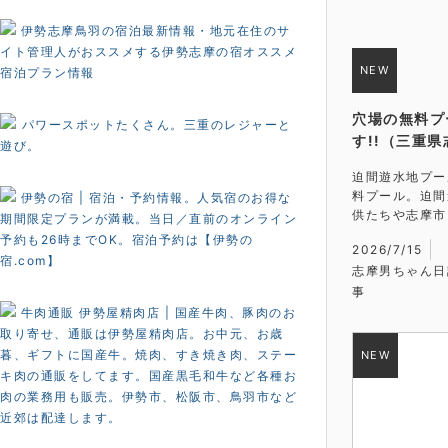
伊勢志摩鳥羽の宿泊最新情報・地元在住のサ
イト管理人がおススメする伊勢志摩の宿オススメ
宿泊プラン情報
穴場の無料プ
パワースポットたくさん。三重のレジャーと
す!!（三重
遊び。
迫間遊水地プー
料プール。迫間
伊勢の宿 | 宿泊・予約情報。人気宿のお得な
供たちや志摩市
期間限定プランが満載。当日／直前のオンライン
予約も26時までOK。宿泊予約は【伊勢の
2026/7/15
宿.com】
志摩男ちゃん日
事
牛肉通販 伊勢屋精肉店 | 国産牛肉、豚肉のお
取り寄せ、通販は伊勢屋精肉店。お中元、お歳
暮、ギフトに国産牛。焼肉、すき焼き肉、ステー
キ肉の通販をしてます。国産黒毛和牛など各種お
肉の業務用も販売。伊勢市、松阪市、鳥羽市など
近郊は配達します。