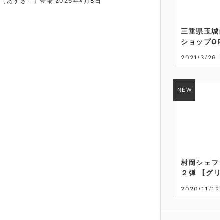
（あすき）」登場
2026年4月8日
三重県玉城
ショップO
2021/3/26
志摩鳥羽の
村岡シェフ
２弾 【グリ
和時代から
2020/11/12
れる洋食店
志摩鳥羽の