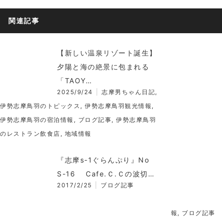
関連記事
【新しい温泉リゾート誕生】
夕陽と海の絶景に包まれる
「TAOY…
2025/9/24
志摩男ちゃん日記
,
伊勢志摩鳥羽のトピックス
,
伊勢志摩鳥羽観光情報
,
伊勢志摩鳥羽の宿泊情報
,
ブログ記事
,
伊勢志摩鳥羽
のレストラン飲食店
,
地域情報
『志摩s-1ぐらんぷり』No
S-16 Cafe.Ｃ.Ｃの波切…
2017/2/25
ブログ記事
報
,
ブログ記事