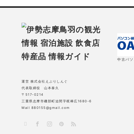
中古パソコ
運営 株式会社えぶりしんぐ
代表取締役 山本泰久
〒517-0214
三重県志摩市磯部町迫間字梶棒広1680-6
Mail 880155@gmail.com
X
RSS
Facebook
Instagram
Pinterest