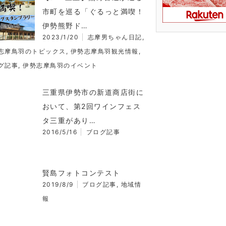
市町を巡る「ぐるっと満喫！
伊勢熊野ド…
2023/1/20
志摩男ちゃん日記
,
志摩鳥羽のトピックス
,
伊勢志摩鳥羽観光情報
,
グ記事
,
伊勢志摩鳥羽のイベント
三重県伊勢市の新道商店街に
おいて、第2回ワインフェス
タ三重があり…
2016/5/16
ブログ記事
賢島フォトコンテスト
2019/8/9
ブログ記事
,
地域情
報