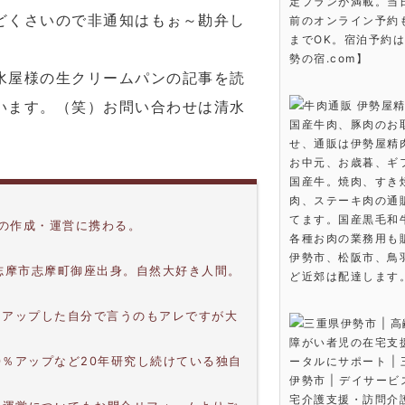
定プランが満載。当
どくさいので非通知はもぉ～勘弁し
前のオンライン予約も
までOK。宿泊予約
勢の宿.com】
水屋様の生クリームパンの記事を読
います。（笑）お問い合わせは清水
牛肉通販 伊勢屋精
国産牛肉、豚肉のお
せ、通販は伊勢屋精
お中元、お歳暮、ギ
国産牛。焼肉、すき
肉、ステーキ肉の通
てます。国産黒毛和
上の作成・運営に携わる。
各種お肉の業務用も
伊勢市、松阪市、鳥
。志摩市志摩町御座出身。自然大好き人間。
ど近郊は配達します
。
％アップした自分で言うのもアレですが大
三重県伊勢市 | 
障がい者児の在宅支
0％アップなど20年研究し続けている独自
ータルにサポート |
伊勢市 | デイサー
宅介護支援・訪問介