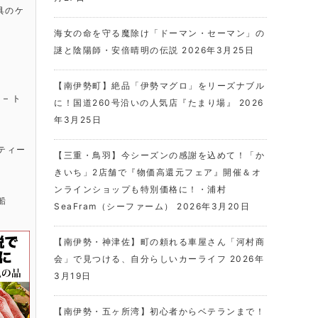
具のケ
海女の命を守る魔除け「ドーマン・セーマン」の
謎と陰陽師・安倍晴明の伝説
2026年3月25日
【南伊勢町】絶品「伊勢マグロ」をリーズナブル
に！国道260号沿いの人気店『たまり場』
2026
年3月25日
【三重・鳥羽】今シーズンの感謝を込めて！「か
きいち」2店舗で『物価高還元フェア』開催＆オ
ンラインショップも特別価格に！・浦村
SeaFram（シーファーム）
2026年3月20日
【南伊勢・神津佐】町の頼れる車屋さん「河村商
会」で見つける、自分らしいカーライフ
2026年
3月19日
【南伊勢・五ヶ所湾】初心者からベテランまで！