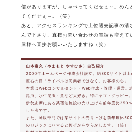
信がありますが、しゃべってくだせぇ～。めん
てくだせぇ～。（笑）
あと、アクセスランキングで上位過去記事の清
んで下さり、直接お問い合わせの電話も増えて
屋様へ直接お願いいたしますね（笑）
山本泰久（やまもと やすひさ）自己紹介
2000年ホームページ作成会社設立。約800サイト以
座右の目「ライバルは同業者ではなく、お客様の心」
本業はWebコンサルタント・Web作成・管理・運営
昆虫、水生昆虫・魚など大好き。特にヤゴ・グッピー
伊勢志摩にある某宿泊施設の売り上げを前年度比350
した者です。
また、通販部門では某サイトの売り上げを前年度比50
のロジックにハマると何ぞかをやらかします。（笑）