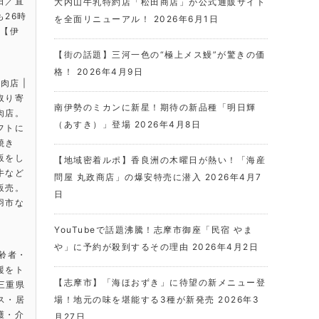
日／直
大内山牛乳特約店「松田商店」が公式通販サイト
26時
を全面リニューアル！
2026年6月1日
は【伊
【街の話題】三河一色の“極上メス鰻”が驚きの価
格！
2026年4月9日
肉店 |
取り寄
南伊勢のミカンに新星！期待の新品種「明日輝
肉店。
（あすき）」登場
2026年4月8日
フトに
焼き
販をし
【地域密着ルポ】香良洲の木曜日が熱い！「海産
牛など
問屋 丸政商店」の爆安特売に潜入
2026年4月7
販売。
日
羽市な
。
YouTubeで話題沸騰！志摩市御座「民宿 やま
や」に予約が殺到するその理由
2026年4月2日
高齢者・
援をト
【志摩市】「海ほおずき」に待望の新メニュー登
 三重県
ビス・居
場！地元の味を堪能する3種が新発売
2026年3
護・介
月27日