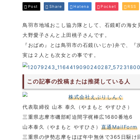
Post
Share
Hatena
Pocket
RSS
鳥羽市地域おこし協力隊として、石鏡町の海女
大野愛子さんと上田桃子さんです。
『おばめ』とは鳥羽市の石鏡(いじか)弁で、『
実は２人とも次女との事です。
この記事の投稿または推奨している人
株式会社えぶりしんぐ
代表取締役 山本 泰久（やまもと やすひさ）
三重県志摩市磯部町迫間字梶棒広1680番地6
山本泰久（やまもと やすひさ）
直通MailForm
三重県の伊勢志摩をほぼ年中無休で365日駆け