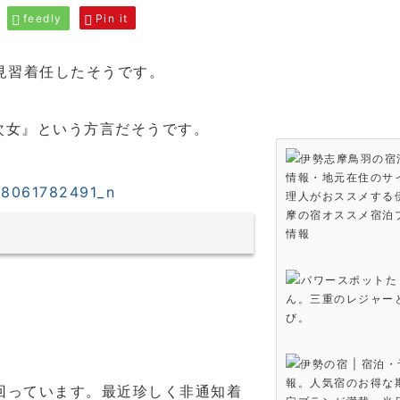
feedly
Pin it
見習着任したそうです。
次女』という方言だそうです。
伊勢志摩鳥羽の宿
情報・地元在住のサ
理人がおススメする
摩の宿オススメ宿泊
情報
パワースポットた
ん。三重のレジャー
び。
伊勢の宿 | 宿泊
報。人気宿のお得な
回っています。最近珍しく非通知着