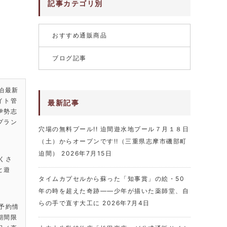
記事カテゴリ別
おすすめ通販商品
ブログ記事
泊最新
イト管
最新記事
伊勢志
プラン
穴場の無料プール!! 迫間遊水地プール７月１８日
（土）からオープンです!!（三重県志摩市磯部町
迫間）
2026年7月15日
くさ
と遊
タイムカプセルから蘇った「知事賞」の絵・50
年の時を超えた奇跡――少年が描いた薬師堂、自
らの手で直す大工に
2026年7月4日
・予約情
期間限