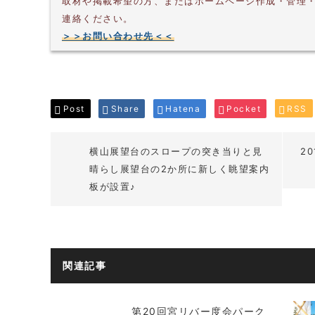
取材や掲載希望の方、またはホームページ作成・管理
連絡ください。
＞＞お問い合わせ先＜＜
Post
Share
Hatena
Pocket
RSS
横山展望台のスロープの突き当りと見
2
晴らし展望台の2か所に新しく眺望案内
板が設置♪
関連記事
第20回宮リバー度会パーク