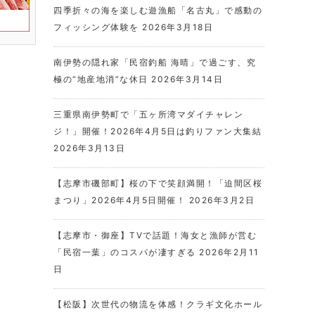
四季折々の海を楽しむ遊漁船「名古丸」で感動の
フィッシング体験を
2026年3月18日
南伊勢の隠れ家「民宿釣船 海晴」で過ごす、究
極の“地産地消”な休日
2026年3月14日
三重県南伊勢町で「五ヶ所湾マダイチャレン
ジ！」開催！2026年4月5日は釣りファン大集結
2026年3月13日
【志摩市磯部町】桜の下で笑顔満開！「迫間区桜
まつり」2026年4月5日開催！
2026年3月2日
【志摩市・御座】TVで話題！海女と漁師が営む
「民宿一葉」のコスパが凄すぎる
2026年2月11
日
【松阪】次世代の物流を体感！クラギ文化ホール