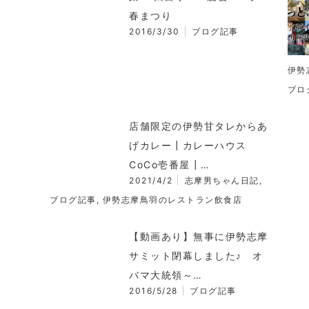
春まつり
2016/3/30
ブログ記事
伊勢
ブロ
店舗限定の伊勢甘タレからあ
げカレー┃カレーハウス
CoCo壱番屋┃…
2021/4/2
志摩男ちゃん日記
,
ブログ記事
,
伊勢志摩鳥羽のレストラン飲食店
【動画あり】無事に伊勢志摩
サミット閉幕しました♪ オ
バマ大統領～…
2016/5/28
ブログ記事