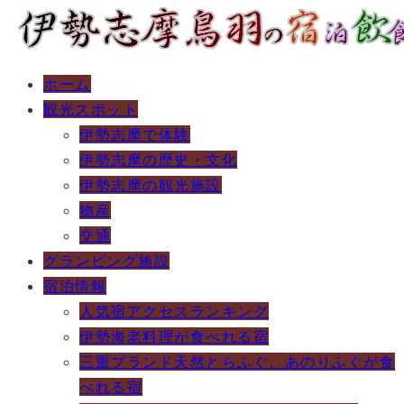
ホーム
観光スポット
伊勢志摩で体験
伊勢志摩の歴史・文化
伊勢志摩の観光施設
物産
交通
グランピング施設
宿泊情報
人気宿アクセスランキング
伊勢海老料理が食べれる宿
三重ブランド天然とらふぐ、あのりふぐが食
べれる宿