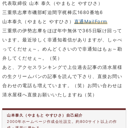
代表取締役 山本 泰久（やまもと やすひさ）
三重県志摩市磯部町迫間字梶棒広1680番地6
山本泰久（やまもと やすひさ）
直通MailForm
三重県の伊勢志摩をほぼ年中無休で365日駆け回って
います。最近珍しく非通知着信がありますが、しゃべ
ってくだせぇ～。めんどくさいので非通知はもぉ～勘
弁してくだせぇ～。（笑）
あと、アクセスランキングで上位過去記事の清水屋様
の生クリームパンの記事を読んで下さり、直接お問い
合わせの電話も増えています。（笑）お問い合わせは
清水屋様へ直接お願いいたしますね（笑）
山本泰久（やまもと やすひさ）自己紹介
2000年ホームページ作成会社設立。約800サイト以上の作
成・運営に携わる。