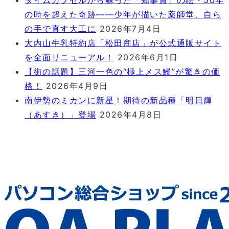
タイムカプセルから蘇った「知事賞」の絵・50年
の時を超えた奇跡――少年が描いた薬師堂、自ら
の手で直す大工に
2026年7月4日
大内山牛乳特約店「松田商店」が公式通販サイト
を全面リニューアル！
2026年6月1日
【街の話題】三河一色の“極上メス鰻”が驚きの価
格！
2026年4月9日
南伊勢のミカンに新星！期待の新品種「明日輝
（あすき）」登場
2026年4月8日