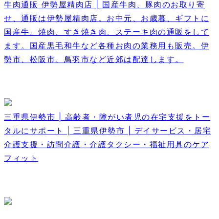
牛肉通販 伊勢屋精肉店 | 国産牛肉、豚肉のお取り寄
せ、通販は伊勢屋精肉店。お中元、お歳暮、ギフトに
国産牛。焼肉、すき焼き肉、ステーキ肉の通販をして
ます。国産黒毛和牛など各種お肉の業務用も販売。伊
勢市、松阪市、鳥羽市など近郊は配達します。
三重県伊勢市 | 高齢者・障がい者児の在宅支援をトー
タルにサポート | 三重県伊勢市 | デイサービス・居宅
介護支援・訪問介護・介護タクシー・福祉用具のケア
フィット