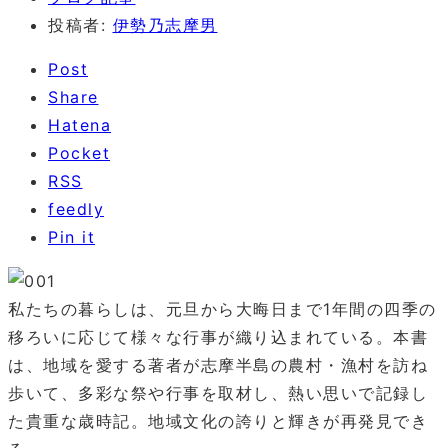
投稿者:
伊勢乃志摩男
Post
Share
Hatena
Pocket
RSS
feedly
Pin it
私たちの暮らしは、元旦から大晦日まで1年間の四季の
移ろいに応じて様々な行事が織り込まれている。本書
は、地域を愛する著者が志摩半島の農村・漁村を訪ね
歩いて、多彩な祭や行事を取材し、熱い思いで記録し
た貴重な歳時記。地域文化の誇りと輝きが再発見でき