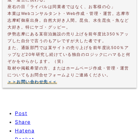
座右の目「ライバルは同業者ではなく、お客様の心」
本業はWebコンサルタント・Web作成・管理・運営。志摩市
志摩町御座出身。自然大好き人間。昆虫、水生昆虫・魚など
大好き。特にヤゴ・グッピー。
伊勢志摩にある某宿泊施設の売り上げを前年度比350％アッ
プした自分で言うのもアレですが大した者です。
また、通販部門では某サイトの売り上げを前年度比500％ア
ップなど20年研究し続けている独自のロジックにハマると何
ぞかをやらかします。（笑）
取材や掲載希望の方、またはホームページ作成・管理・運営
についてもお問合せフォームよりご連絡ください。
＞＞お問い合わせ先＜＜
Post
Share
Hatena