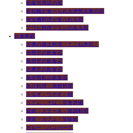
松阪市周辺の宿
岩牡蠣が食べられる伊勢志摩の宿
海女磯料理が食べれる宿
アワビ料理プランのある宿
お食事処
志摩の郷土料理「てこね寿司」
伊勢市の飲食店
鳥羽市の飲食店
志摩市の飲食店
南伊勢町の飲食店
魚介料理・海鮮料理
うなぎ・ウナギ・鰻
うどん・そば・定食丼物
焼肉・ステーキ・韓国料理
喫茶・カフェ・甘味処
カレー・ハンバーグ