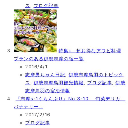
ス
,
ブログ記事
特集♪ 超お得なアワビ料理
プランのある伊勢志摩の宿一覧
2016/4/1
志摩男ちゃん日記
,
伊勢志摩鳥羽のトピック
ス
,
伊勢志摩鳥羽観光情報
,
ブログ記事
,
伊勢
志摩鳥羽の宿泊情報
『志摩s-1ぐらんぷり』No S-10 旬菜デリカ
バナナリー…
2017/2/16
ブログ記事