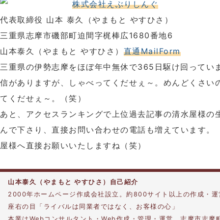
株式会社えぶりしんぐ
代表取締役 山本 泰久（やまもと やすひさ）
三重県志摩市磯部町迫間字梶棒広1680番地6
山本泰久（やまもと やすひさ）
直通MailForm
三重県の伊勢志摩をほぼ年中無休で365日駆け回ってい
信がありますが、しゃべってくだせぇ～。めんどくさい
てくだせぇ～。（笑）
あと、アクセスランキングで上位過去記事の清水屋様の
んで下さり、直接お問い合わせの電話も増えています。
屋様へ直接お願いいたしますね（笑）
山本泰久（やまもと やすひさ）自己紹介
2000年ホームページ作成会社設立。約800サイト以上の作成・
座右の目「ライバルは同業者ではなく、お客様の心」
本業はWebコンサルタント・Web作成・管理・運営。志摩市志摩