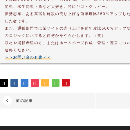
昆虫、水生昆虫・魚など大好き。特にヤゴ・グッピー。
伊勢志摩にある某宿泊施設の売り上げを前年度比350％アップし
した者です。
また、通販部門では某サイトの売り上げを前年度比500％アップ
のロジックにハマると何ぞかをやらかします。（笑）
取材や掲載希望の方、またはホームページ作成・管理・運営につ
連絡ください。
＞＞お問い合わせ先＜＜
前の記事