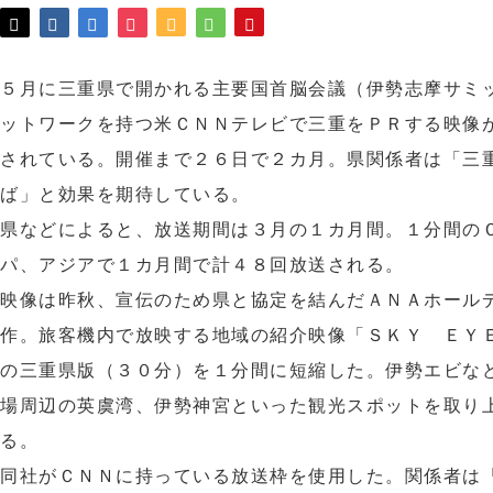
５月に三重県で開かれる主要国首脳会議（伊勢志摩サミ
ットワークを持つ米ＣＮＮテレビで三重をＰＲする映像
されている。開催まで２６日で２カ月。県関係者は「三
ば」と効果を期待している。
県などによると、放送期間は３月の１カ月間。１分間の
パ、アジアで１カ月間で計４８回放送される。
映像は昨秋、宣伝のため県と協定を結んだＡＮＡホール
作。旅客機内で放映する地域の紹介映像「ＳＫＹ ＥＹ
の三重県版（３０分）を１分間に短縮した。伊勢エビな
場周辺の英虞湾、伊勢神宮といった観光スポットを取り
る。
同社がＣＮＮに持っている放送枠を使用した。関係者は