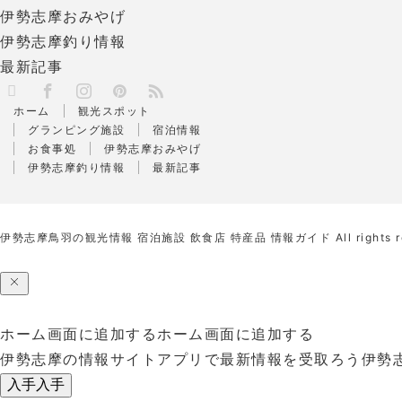
伊勢志摩おみやげ
伊勢志摩釣り情報
最新記事
X
RSS
Facebook
Instagram
Pinterest
ホーム
観光スポット
グランピング施設
宿泊情報
お食事処
伊勢志摩おみやげ
伊勢志摩釣り情報
最新記事
伊勢志摩鳥羽の観光情報 宿泊施設 飲食店 特産品 情報ガイド
All rights 
ホーム画面に追加する
ホーム画面に追加する
伊勢志摩の情報サイトアプリで最新情報を受取ろう
伊勢
入手
入手