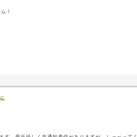
ーム！
ぐ
います。最近珍しく非通知着信がありますが、しゃべって