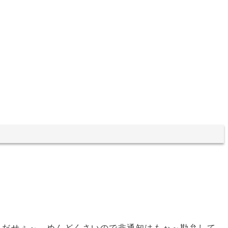
くだせぇ～。めんどくさいので非通知はもぉ～勘弁して