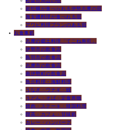
松阪市周辺の宿
岩牡蠣が食べられる伊勢志摩の宿
海女磯料理が食べれる宿
アワビ料理プランのある宿
お食事処
志摩の郷土料理「てこね寿司」
伊勢市の飲食店
鳥羽市の飲食店
志摩市の飲食店
南伊勢町の飲食店
魚介料理・海鮮料理
うなぎ・ウナギ・鰻
うどん・そば・定食丼物
焼肉・ステーキ・韓国料理
喫茶・カフェ・甘味処
カレー・ハンバーグ