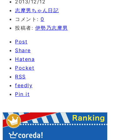
2013/12/12
志摩男ちゃん日記
コメント:
0
投稿者:
伊勢乃志摩男
Post
Share
Hatena
Pocket
RSS
feedly
Pin it