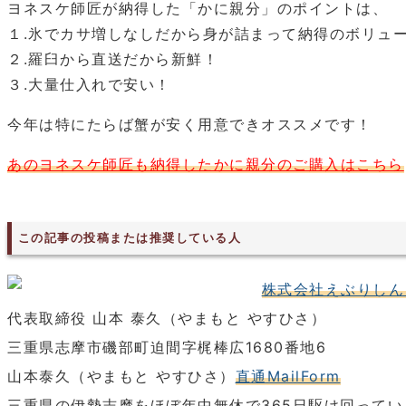
ヨネスケ師匠が納得した「かに親分」のポイントは、
１.氷でカサ増しなしだから身が詰まって納得のボリュ
２.羅臼から直送だから新鮮！
３.大量仕入れで安い！
今年は特にたらば蟹が安く用意できオススメです！
あのヨネスケ師匠も納得したかに親分のご購入はこちら
この記事の投稿または推奨している人
株式会社えぶりしん
代表取締役 山本 泰久（やまもと やすひさ）
三重県志摩市磯部町迫間字梶棒広1680番地6
山本泰久（やまもと やすひさ）
直通MailForm
三重県の伊勢志摩をほぼ年中無休で365日駆け回って