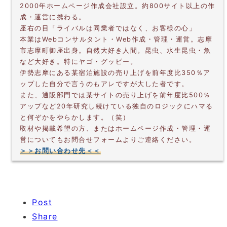
2000年ホームページ作成会社設立。約800サイト以上の作
成・運営に携わる。
座右の目「ライバルは同業者ではなく、お客様の心」
本業はWebコンサルタント・Web作成・管理・運営。志摩
市志摩町御座出身。自然大好き人間。昆虫、水生昆虫・魚
など大好き。特にヤゴ・グッピー。
伊勢志摩にある某宿泊施設の売り上げを前年度比350％ア
ップした自分で言うのもアレですが大した者です。
また、通販部門では某サイトの売り上げを前年度比500％
アップなど20年研究し続けている独自のロジックにハマる
と何ぞかをやらかします。（笑）
取材や掲載希望の方、またはホームページ作成・管理・運
営についてもお問合せフォームよりご連絡ください。
＞＞お問い合わせ先＜＜
Post
Share