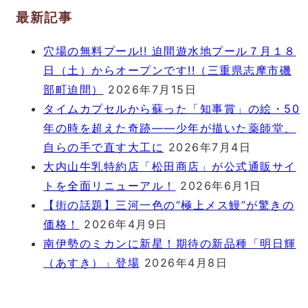
最新記事
穴場の無料プール!! 迫間遊水地プール７月１８
日（土）からオープンです!!（三重県志摩市磯
部町迫間）
2026年7月15日
タイムカプセルから蘇った「知事賞」の絵・50
年の時を超えた奇跡――少年が描いた薬師堂、
自らの手で直す大工に
2026年7月4日
大内山牛乳特約店「松田商店」が公式通販サイ
トを全面リニューアル！
2026年6月1日
【街の話題】三河一色の“極上メス鰻”が驚きの
価格！
2026年4月9日
南伊勢のミカンに新星！期待の新品種「明日輝
（あすき）」登場
2026年4月8日