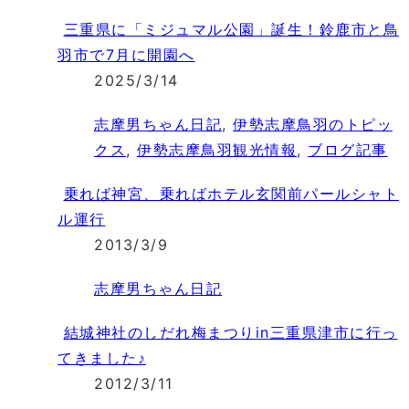
三重県に「ミジュマル公園」誕生！鈴鹿市と鳥
羽市で7月に開園へ
2025/3/14
志摩男ちゃん日記
,
伊勢志摩鳥羽のトピッ
クス
,
伊勢志摩鳥羽観光情報
,
ブログ記事
乗れば神宮、乗ればホテル玄関前パールシャト
ル運行
2013/3/9
志摩男ちゃん日記
結城神社のしだれ梅まつりin三重県津市に行っ
てきました♪
2012/3/11