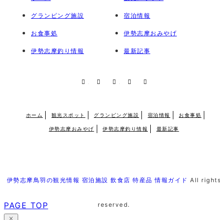
グランピング施設
宿泊情報
お食事処
伊勢志摩おみやげ
伊勢志摩釣り情報
最新記事
RSS
X
Facebook
Instagram
Pinterest
ホーム
観光スポット
グランピング施設
宿泊情報
お食事処
伊勢志摩おみやげ
伊勢志摩釣り情報
最新記事
伊勢志摩鳥羽の観光情報 宿泊施設 飲食店 特産品 情報ガイド
All right
PAGE TOP
reserved.