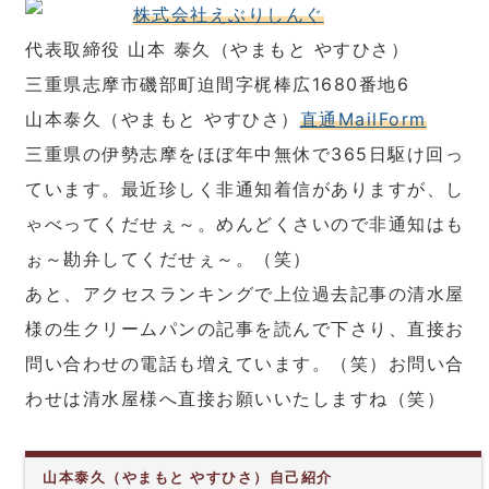
株式会社えぶりしんぐ
代表取締役 山本 泰久（やまもと やすひさ）
三重県志摩市磯部町迫間字梶棒広1680番地6
山本泰久（やまもと やすひさ）
直通MailForm
三重県の伊勢志摩をほぼ年中無休で365日駆け回っ
ています。最近珍しく非通知着信がありますが、し
ゃべってくだせぇ～。めんどくさいので非通知はも
ぉ～勘弁してくだせぇ～。（笑）
あと、アクセスランキングで上位過去記事の清水屋
様の生クリームパンの記事を読んで下さり、直接お
問い合わせの電話も増えています。（笑）お問い合
わせは清水屋様へ直接お願いいたしますね（笑）
山本泰久（やまもと やすひさ）自己紹介