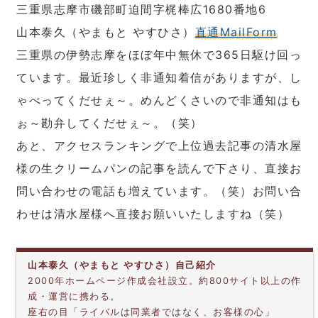
三重県志摩市磯部町迫間字梶棒広1680番地6
山本泰久（やまもと やすひさ）
直通MailForm
三重県の伊勢志摩をほぼ年中無休で365日駆け回っ
ています。最近珍しく非通知着信がありますが、し
ゃべってくだせぇ～。めんどくさいので非通知はも
ぉ～勘弁してくだせぇ～。（笑）
あと、アクセスランキングで上位過去記事の清水屋
様の生クリームパンの記事を読んで下さり、直接お
問い合わせの電話も増えています。（笑）お問い合
わせは清水屋様へ直接お願いいたしますね（笑）
山本泰久（やまもと やすひさ）自己紹介
2000年ホームページ作成会社設立。約800サイト以上の作
成・運営に携わる。
座右の目「ライバルは同業者ではなく、お客様の心」