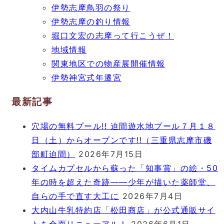
伊勢志摩鳥羽の祭り
伊勢志摩の釣り情報
堀口文宏の志摩って行こうぜ！
地域情報
関東地区での物産展開催情報
伊勢神宮式年遷宮
最新記事
穴場の無料プール!! 迫間遊水地プール７月１８
日（土）からオープンです!!（三重県志摩市磯
部町迫間）
2026年7月15日
タイムカプセルから蘇った「知事賞」の絵・50
年の時を超えた奇跡――少年が描いた薬師堂、
自らの手で直す大工に
2026年7月4日
大内山牛乳特約店「松田商店」が公式通販サイ