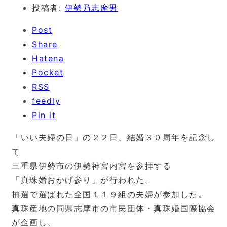
投稿者:
伊勢乃志摩男
Post
Share
Hatena
Pocket
RSS
feedly
Pin it
「いい夫婦の日」の２２日、結婚３０周年を記念し
て
三重県伊勢市の伊勢神宮内宮を参拝する
「真珠婚おかげ参り」が行われた。
抽選で選ばれた全国１１９組の夫婦が参加した。
真珠産地の同県志摩市の市民団体・真珠婚国際協会
が企画し、