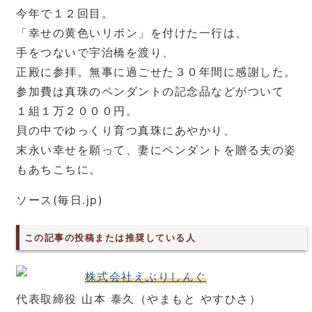
今年で１２回目。
「幸せの黄色いリボン」を付けた一行は、
手をつないで宇治橋を渡り、
正殿に参拝。無事に過ごせた３０年間に感謝した。
参加費は真珠のペンダントの記念品などがついて
１組１万２０００円。
貝の中でゆっくり育つ真珠にあやかり、
末永い幸せを願って、妻にペンダントを贈る夫の姿
もあちこちに。
ソース(毎日.jp)
この記事の投稿または推奨している人
株式会社えぶりしんぐ
代表取締役 山本 泰久（やまもと やすひさ）