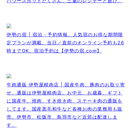
パワースポットたくさん。三重のレジャーと遊び。
伊勢の宿 | 宿泊・予約情報。人気宿のお得な期間限
定プランが満載。当日／直前のオンライン予約も26
時までOK。宿泊予約は【伊勢の宿.com】
牛肉通販 伊勢屋精肉店 | 国産牛肉、豚肉のお取り寄
せ、通販は伊勢屋精肉店。お中元、お歳暮、ギフト
に国産牛。焼肉、すき焼き肉、ステーキ肉の通販を
してます。国産黒毛和牛など各種お肉の業務用も販
売。伊勢市、松阪市、鳥羽市など近郊は配達しま
す。