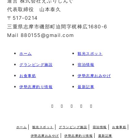
運営 株式会社えぶりしんぐ
代表取締役 山本泰久
〒517-0214
三重県志摩市磯部町迫間字梶棒広1680-6
Mail 880155@gmail.com
ホーム
観光スポット
グランピング施設
宿泊情報
お食事処
伊勢志摩おみやげ
伊勢志摩釣り情報
最新記事
RSS
X
Facebook
Instagram
Pinterest
ホーム
観光スポット
グランピング施設
宿泊情報
お食事処
伊勢志摩おみやげ
伊勢志摩釣り情報
最新記事