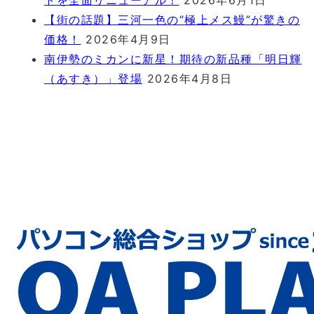
トを全面リニューアル！
2026年6月1日
【街の話題】三河一色の“極上メス鰻”が驚きの
価格！
2026年4月9日
南伊勢のミカンに新星！期待の新品種「明日輝
（あすき）」登場
2026年4月8日