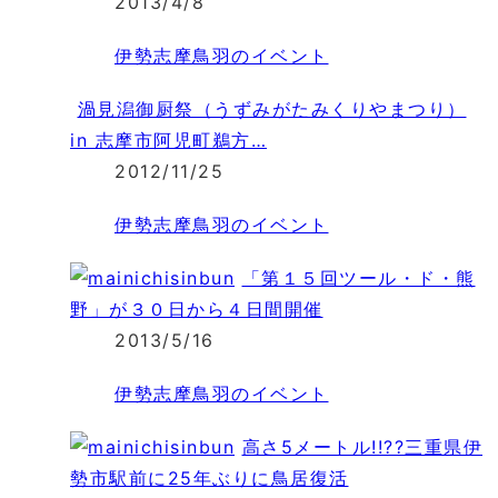
2013/4/8
伊勢志摩鳥羽のイベント
渦見潟御厨祭（うずみがたみくりやまつり）
in 志摩市阿児町鵜方…
2012/11/25
伊勢志摩鳥羽のイベント
「第１５回ツール・ド・熊
野」が３０日から４日間開催
2013/5/16
伊勢志摩鳥羽のイベント
高さ5メートル!!??三重県伊
勢市駅前に25年ぶりに鳥居復活