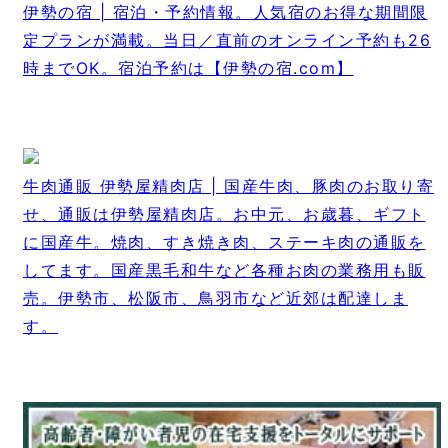
伊勢の宿 | 宿泊・予約情報。人気宿のお得な期間限
定プランが満載。当日／直前のオンライン予約も26
時までOK。宿泊予約は【伊勢の宿.com】
牛肉通販 伊勢屋精肉店 | 国産牛肉、豚肉のお取り寄
せ、通販は伊勢屋精肉店。お中元、お歳暮、ギフト
に国産牛。焼肉、すき焼き肉、ステーキ肉の通販を
してます。国産黒毛和牛など各種お肉の業務用も販
売。伊勢市、松阪市、鳥羽市など近郊は配達しま
す。