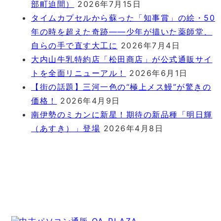
部町迫間）
2026年7月15日
タイムカプセルから蘇った「知事賞」の絵・50
年の時を超えた奇跡――少年が描いた薬師堂、
自らの手で直す大工に
2026年7月4日
大内山牛乳特約店「松田商店」が公式通販サイ
トを全面リニューアル！
2026年6月1日
【街の話題】三河一色の“極上メス鰻”が驚きの
価格！
2026年4月9日
南伊勢のミカンに新星！期待の新品種「明日輝
（あすき）」登場
2026年4月8日