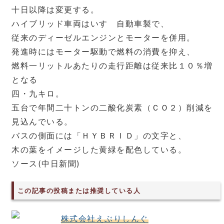
十日以降は変更する。
ハイブリッド車両はいすゞ自動車製で、
従来のディーゼルエンジンとモーターを併用。
発進時にはモーター駆動で燃料の消費を抑え、
燃料一リットルあたりの走行距離は従来比１０％増
となる
四・九キロ。
五台で年間二十トンの二酸化炭素（ＣＯ２）削減を
見込んでいる。
バスの側面には「ＨＹＢＲＩＤ」の文字と、
木の葉をイメージした黄緑を配色している。
ソース(中日新聞)
この記事の投稿または推奨している人
株式会社えぶりしんぐ