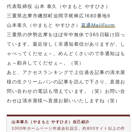
代表取締役 山本 泰久（やまもと やすひさ）
三重県志摩市磯部町迫間字梶棒広1680番地6
山本泰久（やまもと やすひさ）
直通MailForm
三重県の伊勢志摩をほぼ年中無休で365日駆け回っ
ています。最近珍しく非通知着信がありますが、し
ゃべってくだせぇ～。めんどくさいので非通知はも
ぉ～勘弁してくだせぇ～。（笑）
あと、アクセスランキングで上位過去記事の清水屋
様の生クリームパンの記事を読んで下さり、直接お
問い合わせの電話も増えています。（笑）お問い合
わせは清水屋様へ直接お願いいたしますね（笑）
山本泰久（やまもと やすひさ）自己紹介
2000年ホームページ作成会社設立。約800サイト以上の作