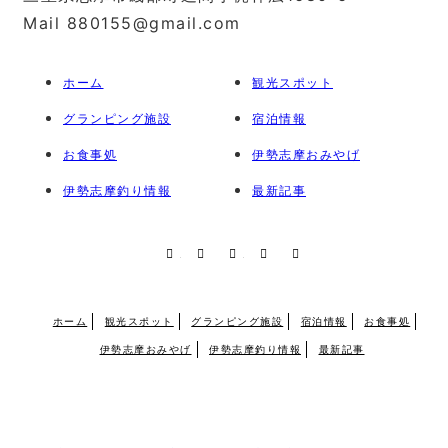
Mail 880155@gmail.com
ホーム
観光スポット
グランピング施設
宿泊情報
お食事処
伊勢志摩おみやげ
伊勢志摩釣り情報
最新記事
RSS
X
Facebook
Instagram
Pinterest
ホーム
観光スポット
グランピング施設
宿泊情報
お食事処
伊勢志摩おみやげ
伊勢志摩釣り情報
最新記事