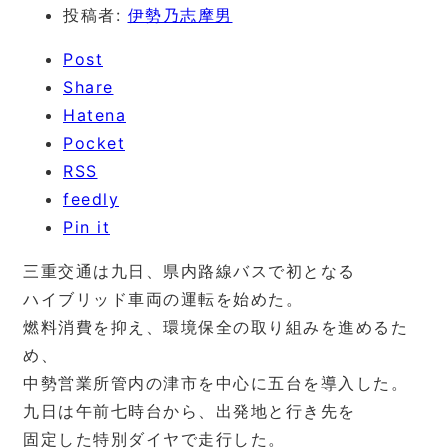
投稿者:
伊勢乃志摩男
Post
Share
Hatena
Pocket
RSS
feedly
Pin it
三重交通は九日、県内路線バスで初となる
ハイブリッド車両の運転を始めた。
燃料消費を抑え、環境保全の取り組みを進めるた
め、
中勢営業所管内の津市を中心に五台を導入した。
九日は午前七時台から、出発地と行き先を
固定した特別ダイヤで走行した。