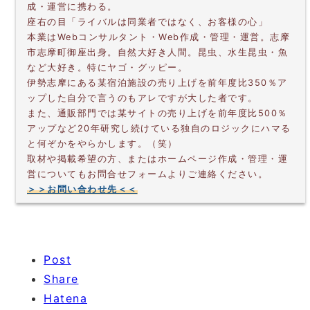
成・運営に携わる。
座右の目「ライバルは同業者ではなく、お客様の心」
本業はWebコンサルタント・Web作成・管理・運営。志摩
市志摩町御座出身。自然大好き人間。昆虫、水生昆虫・魚
など大好き。特にヤゴ・グッピー。
伊勢志摩にある某宿泊施設の売り上げを前年度比350％ア
ップした自分で言うのもアレですが大した者です。
また、通販部門では某サイトの売り上げを前年度比500％
アップなど20年研究し続けている独自のロジックにハマる
と何ぞかをやらかします。（笑）
取材や掲載希望の方、またはホームページ作成・管理・運
営についてもお問合せフォームよりご連絡ください。
＞＞お問い合わせ先＜＜
Post
Share
Hatena