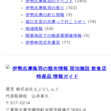
伊勢志摩鳥羽のイベント
(280)
伊勢志摩鳥羽の祭り
(102)
伊勢志摩の釣り情報
(5)
堀口文宏の志摩って行こうぜ！
(19)
地域情報
(58)
関東地区での物産展開催情報
(5)
伊勢神宮式年遷宮
(77)
運営 株式会社えぶりしんぐ
代表取締役 山本泰久
〒517-0214
三重県志摩市磯部町迫間字梶棒広1680-6