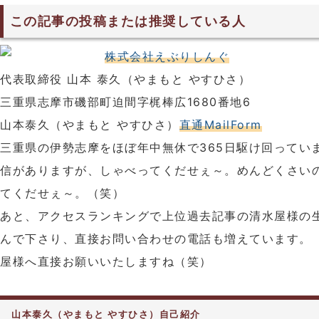
この記事の投稿または推奨している人
株式会社えぶりしんぐ
代表取締役 山本 泰久（やまもと やすひさ）
三重県志摩市磯部町迫間字梶棒広1680番地6
山本泰久（やまもと やすひさ）
直通MailForm
三重県の伊勢志摩をほぼ年中無休で365日駆け回ってい
信がありますが、しゃべってくだせぇ～。めんどくさい
てくだせぇ～。（笑）
あと、アクセスランキングで上位過去記事の清水屋様の
んで下さり、直接お問い合わせの電話も増えています。
屋様へ直接お願いいたしますね（笑）
山本泰久（やまもと やすひさ）自己紹介