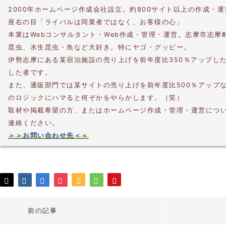
2000年ホームページ作成会社設立。約800サイト以上の作成・
座右の目「ライバルは同業者ではなく、お客様の心」
本業はWebコンサルタント・Web作成・管理・運営。志摩市志摩
昆虫、水生昆虫・魚など大好き。特にヤゴ・グッピー。
伊勢志摩にある某宿泊施設の売り上げを前年度比350％アップし
した者です。
また、通販部門では某サイトの売り上げを前年度比500％アップ
のロジックにハマると何ぞかをやらかします。（笑）
取材や掲載希望の方、またはホームページ作成・管理・運営につ
連絡ください。
＞＞お問い合わせ先＜＜
前の記事