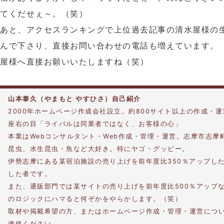
てくだせぇ～。（笑）
あと、アクセスランキングで上位過去記事の清水屋様の
んで下さり、直接お問い合わせの電話も増えています。
屋様へ直接お願いいたしますね（笑）
山本泰久（やまもと やすひさ）自己紹介
2000年ホームページ作成会社設立。約800サイト以上の作成・
座右の目「ライバルは同業者ではなく、お客様の心」
本業はWebコンサルタント・Web作成・管理・運営。志摩市志摩
昆虫、水生昆虫・魚など大好き。特にヤゴ・グッピー。
伊勢志摩にある某宿泊施設の売り上げを前年度比350％アップし
した者です。
また、通販部門では某サイトの売り上げを前年度比500％アップ
のロジックにハマると何ぞかをやらかします。（笑）
取材や掲載希望の方、またはホームページ作成・管理・運営につ
連絡ください。