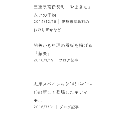
三重県南伊勢町「やまきち」
ムツの干物
2014/12/15
伊勢志摩鳥羽の
お取り寄せなど
的矢かき料理の看板を掲げる
『藤矢』
2016/1/19
ブログ記事
志摩スペイン村(ﾊﾟﾙｹｴｽﾊﾟｰﾆ
ｬ)の新しく登場したキディ
モ…
2016/7/31
ブログ記事