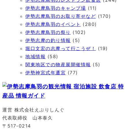
伊勢志摩鳥羽のキャンプ場
(11)
伊勢志摩鳥羽のお取り寄せなど
(170)
伊勢志摩鳥羽のイベント
(280)
伊勢志摩鳥羽の祭り
(102)
伊勢志摩の釣り情報
(5)
堀口文宏の志摩って行こうぜ！
(19)
地域情報
(58)
関東地区での物産展開催情報
(5)
伊勢神宮式年遷宮
(77)
運営 株式会社えぶりしんぐ
代表取締役 山本泰久
〒517-0214