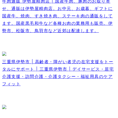
牛肉通販 伊勢屋精肉店 | 国産牛肉、豚肉のお取り寄
せ、通販は伊勢屋精肉店。お中元、お歳暮、ギフトに
国産牛。焼肉、すき焼き肉、ステーキ肉の通販をして
ます。国産黒毛和牛など各種お肉の業務用も販売。伊
勢市、松阪市、鳥羽市など近郊は配達します。
三重県伊勢市 | 高齢者・障がい者児の在宅支援をトー
タルにサポート | 三重県伊勢市 | デイサービス・居宅
介護支援・訪問介護・介護タクシー・福祉用具のケア
フィット