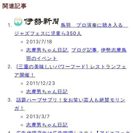
関連記事
鳥羽 プロ演奏に聴き入る
ジャズフェスに児童ら350人
2013/7/18
志摩男ちゃん日記
,
ブログ記事
,
伊勢志摩鳥
羽のイベント
[三重の美味しいパワーフード] レストランフェ
ア開催！
2011/12/23
志摩男ちゃん日記
話題ハーブサプリ！女お笑い芸人も絶賛モリン
ガ！
2013/3/7
志摩男ちゃん日記
広告代理店向け広告管理システム【アドエフェク