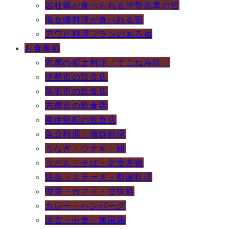
岩牡蠣が食べられる伊勢志摩の宿
海女磯料理が食べれる宿
アワビ料理プランのある宿
お食事処
志摩の郷土料理「てこね寿司」
伊勢市の飲食店
鳥羽市の飲食店
志摩市の飲食店
南伊勢町の飲食店
魚介料理・海鮮料理
うなぎ・ウナギ・鰻
うどん・そば・定食丼物
焼肉・ステーキ・韓国料理
喫茶・カフェ・甘味処
カレー・ハンバーグ
洋食・中華・無国籍