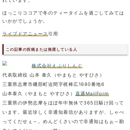
ほっこりココアで冬のティータイムを過ごしてみては
いかがでしょうか。
ライブドアニュース
引用
この記事の投稿または推奨している人
株式会社えぶりしんぐ
代表取締役 山本 泰久（やまもと やすひさ）
三重県志摩市磯部町迫間字梶棒広1680番地6
山本泰久（やまもと やすひさ）
直通MailForm
三重県の伊勢志摩をほぼ年中無休で365日駆け回って
います。最近珍しく非通知着信がありますが、しゃべ
ってくだせぇ～。めんどくさいので非通知はもぉ～勘