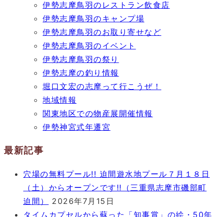
伊勢志摩鳥羽のレストラン飲食店
伊勢志摩鳥羽のキャンプ場
伊勢志摩鳥羽のお取り寄せなど
伊勢志摩鳥羽のイベント
伊勢志摩鳥羽の祭り
伊勢志摩の釣り情報
堀口文宏の志摩って行こうぜ！
地域情報
関東地区での物産展開催情報
伊勢神宮式年遷宮
最新記事
穴場の無料プール!! 迫間遊水地プール７月１８日
（土）からオープンです!!（三重県志摩市磯部町
迫間）
2026年7月15日
タイムカプセルから蘇った「知事賞」の絵・50年