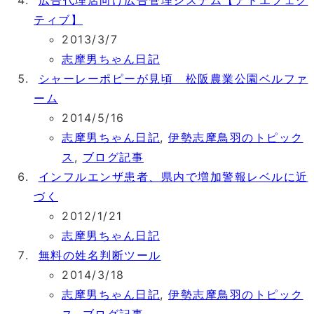
ティブ】
2013/3/7
志摩男ちゃん日記
シャーレーポピーが見頃 松阪農業公園ベルファ
ーム
2014/5/16
志摩男ちゃん日記
,
伊勢志摩鳥羽のトピック
ス
,
ブログ記事
インフルエンザ患者、県内で増加警報レベルに近
づく
2012/1/21
志摩男ちゃん日記
無料の姓名判断ツール
2014/3/18
志摩男ちゃん日記
,
伊勢志摩鳥羽のトピック
ス
,
ブログ記事