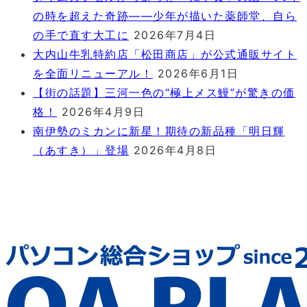
の時を超えた奇跡――少年が描いた薬師堂、自ら
の手で直す大工に
2026年7月4日
大内山牛乳特約店「松田商店」が公式通販サイト
を全面リニューアル！
2026年6月1日
【街の話題】三河一色の“極上メス鰻”が驚きの価
格！
2026年4月9日
南伊勢のミカンに新星！期待の新品種「明日輝
（あすき）」登場
2026年4月8日