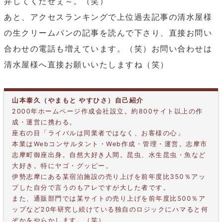
弁してくだせぇ～。（笑）
あと、アクセスランキングで上位過去記事の清水屋様
の生クリームパンの記事を読んで下さり、直接お問い
合わせの電話も増えています。（笑）お問い合わせは
清水屋様へ直接お願いいたしますね（笑）
山本泰久（やまもと やすひさ）自己紹介
2000年ホームページ作成会社設立。約800サイト以上の作
成・運営に携わる。
座右の目「ライバルは同業者ではなく、お客様の心」
本業はWebコンサルタント・Web作成・管理・運営。志摩市
志摩町御座出身。自然大好き人間。昆虫、水生昆虫・魚など
大好き。特にヤゴ・グッピー。
伊勢志摩にある某宿泊施設の売り上げを前年度比350％アッ
プした自分で言うのもアレですが大した者です。
また、通販部門では某サイトの売り上げを前年度比500％ア
ップなど20年研究し続けている独自のロジックにハマると何
ぞかをやらかします。（笑）