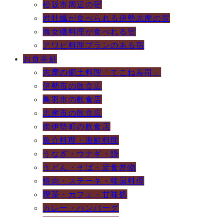
松阪市周辺の宿
岩牡蠣が食べられる伊勢志摩の宿
海女磯料理が食べれる宿
アワビ料理プランのある宿
お食事処
志摩の郷土料理「てこね寿司」
伊勢市の飲食店
鳥羽市の飲食店
志摩市の飲食店
南伊勢町の飲食店
魚介料理・海鮮料理
うなぎ・ウナギ・鰻
うどん・そば・定食丼物
焼肉・ステーキ・韓国料理
喫茶・カフェ・甘味処
カレー・ハンバーグ