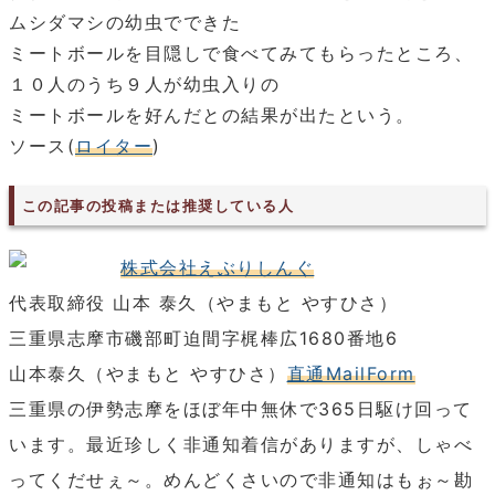
ムシダマシの幼虫でできた
ミートボールを目隠しで食べてみてもらったところ、
１０人のうち９人が幼虫入りの
ミートボールを好んだとの結果が出たという。
ソース(
ロイター
)
この記事の投稿または推奨している人
株式会社えぶりしんぐ
代表取締役 山本 泰久（やまもと やすひさ）
三重県志摩市磯部町迫間字梶棒広1680番地6
山本泰久（やまもと やすひさ）
直通MailForm
三重県の伊勢志摩をほぼ年中無休で365日駆け回って
います。最近珍しく非通知着信がありますが、しゃべ
ってくだせぇ～。めんどくさいので非通知はもぉ～勘