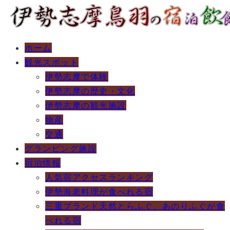
ホーム
観光スポット
伊勢志摩で体験
伊勢志摩の歴史・文化
伊勢志摩の観光施設
物産
交通
グランピング施設
宿泊情報
人気宿アクセスランキング
伊勢海老料理が食べれる宿
三重ブランド天然とらふぐ、あのりふぐが食
べれる宿