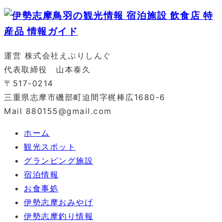
運営 株式会社えぶりしんぐ
代表取締役 山本泰久
〒517-0214
三重県志摩市磯部町迫間字梶棒広1680-6
Mail 880155@gmail.com
ホーム
観光スポット
グランピング施設
宿泊情報
お食事処
伊勢志摩おみやげ
伊勢志摩釣り情報