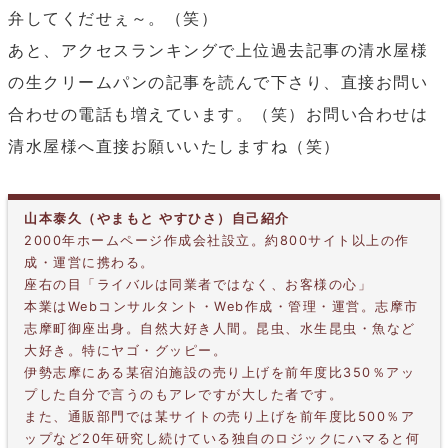
弁してくだせぇ～。（笑）
あと、アクセスランキングで上位過去記事の清水屋様
の生クリームパンの記事を読んで下さり、直接お問い
合わせの電話も増えています。（笑）お問い合わせは
清水屋様へ直接お願いいたしますね（笑）
山本泰久（やまもと やすひさ）自己紹介
2000年ホームページ作成会社設立。約800サイト以上の作
成・運営に携わる。
座右の目「ライバルは同業者ではなく、お客様の心」
本業はWebコンサルタント・Web作成・管理・運営。志摩市
志摩町御座出身。自然大好き人間。昆虫、水生昆虫・魚など
大好き。特にヤゴ・グッピー。
伊勢志摩にある某宿泊施設の売り上げを前年度比350％アッ
プした自分で言うのもアレですが大した者です。
また、通販部門では某サイトの売り上げを前年度比500％ア
ップなど20年研究し続けている独自のロジックにハマると何