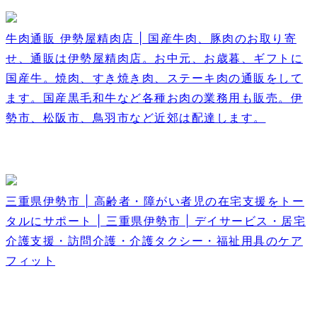
牛肉通販 伊勢屋精肉店 | 国産牛肉、豚肉のお取り寄
せ、通販は伊勢屋精肉店。お中元、お歳暮、ギフトに
国産牛。焼肉、すき焼き肉、ステーキ肉の通販をして
ます。国産黒毛和牛など各種お肉の業務用も販売。伊
勢市、松阪市、鳥羽市など近郊は配達します。
三重県伊勢市 | 高齢者・障がい者児の在宅支援をトー
タルにサポート | 三重県伊勢市 | デイサービス・居宅
介護支援・訪問介護・介護タクシー・福祉用具のケア
フィット