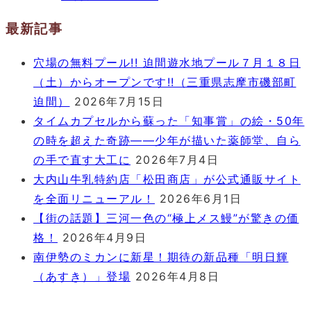
最新記事
穴場の無料プール!! 迫間遊水地プール７月１８日
（土）からオープンです!!（三重県志摩市磯部町
迫間）
2026年7月15日
タイムカプセルから蘇った「知事賞」の絵・50年
の時を超えた奇跡――少年が描いた薬師堂、自ら
の手で直す大工に
2026年7月4日
大内山牛乳特約店「松田商店」が公式通販サイト
を全面リニューアル！
2026年6月1日
【街の話題】三河一色の“極上メス鰻”が驚きの価
格！
2026年4月9日
南伊勢のミカンに新星！期待の新品種「明日輝
（あすき）」登場
2026年4月8日