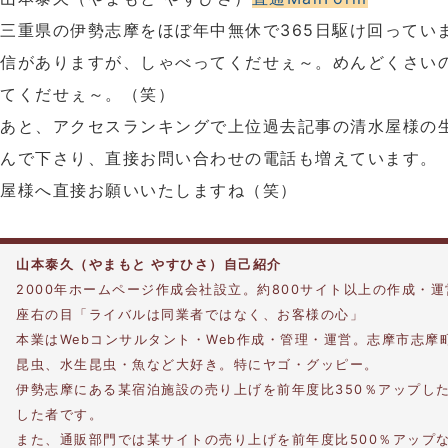
三重県の伊勢志摩をほぼ年中無休で365日駆け回ってい
信がありますが、しゃべってくだせぇ～。めんどくさい
てくだせぇ～。（笑）
あと、アクセスランキングで上位過去記事の清水屋様の
んで下さり、直接お問い合わせの電話も増えています。
屋様へ直接お願いいたしますね（笑）
山本泰久（やまもと やすひさ）自己紹介
2000年ホームページ作成会社設立。約800サイト以上の作成・
座右の目「ライバルは同業者ではなく、お客様の心」
本業はWebコンサルタント・Web作成・管理・運営。志摩市志摩
昆虫、水生昆虫・魚など大好き。特にヤゴ・グッピー。
伊勢志摩にある某宿泊施設の売り上げを前年度比350％アップし
した者です。
また、通販部門では某サイトの売り上げを前年度比500％アップ