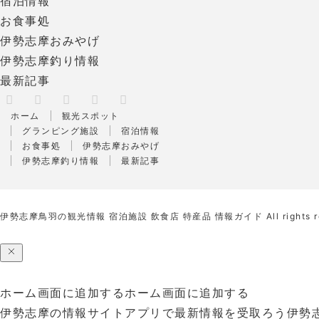
宿泊情報
お食事処
伊勢志摩おみやげ
伊勢志摩釣り情報
最新記事
X
RSS
Facebook
Instagram
Pinterest
ホーム
観光スポット
グランピング施設
宿泊情報
お食事処
伊勢志摩おみやげ
伊勢志摩釣り情報
最新記事
伊勢志摩鳥羽の観光情報 宿泊施設 飲食店 特産品 情報ガイド
All rights 
ホーム画面に追加する
ホーム画面に追加する
伊勢志摩の情報サイトアプリで最新情報を受取ろう
伊勢