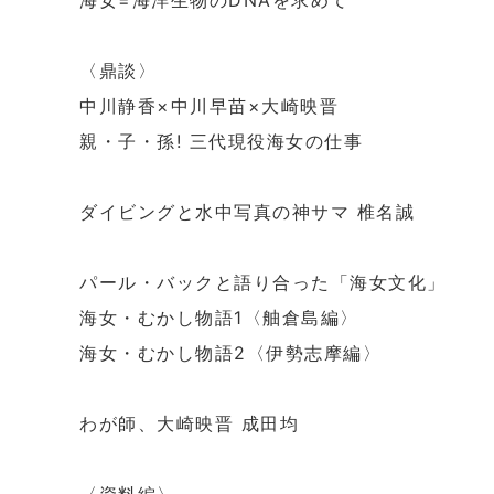
海女=海洋生物のDNAを求めて
〈鼎談〉
中川静香×中川早苗×大崎映晋
親・子・孫! 三代現役海女の仕事
ダイビングと水中写真の神サマ 椎名誠
パール・バックと語り合った「海女文化」
海女・むかし物語1〈舳倉島編〉
海女・むかし物語2〈伊勢志摩編〉
わが師、大崎映晋 成田均