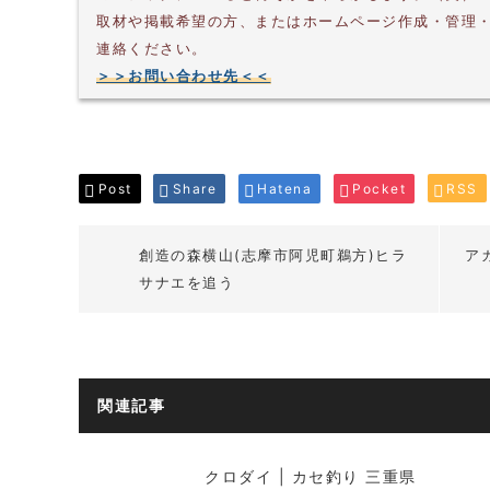
取材や掲載希望の方、またはホームページ作成・管理
連絡ください。
＞＞お問い合わせ先＜＜
Post
Share
Hatena
Pocket
RSS
創造の森横山(志摩市阿児町鵜方)ヒラ
ア
サナエを追う
関連記事
クロダイ | カセ釣り 三重県