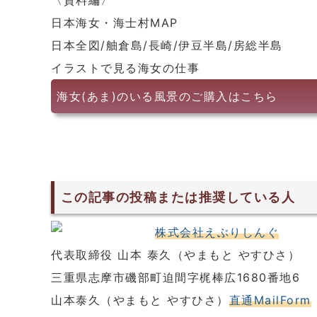
〈資料編〉
日本海女・海士村MAP
日本全図/舳倉島/長崎/伊豆半島/房総半島
イラストで見る海女の仕事
海女(あま)のいる風景のご購入はこちら
この記事の投稿または推奨している人
株式会社えぶりしんぐ
代表取締役 山本 泰久（やまもと やすひさ）
三重県志摩市磯部町迫間字梶棒広1680番地6
山本泰久（やまもと やすひさ）
直通MailForm