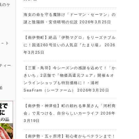
具のケ
海女の命を守る魔除け「ドーマン・セーマン」の
謎と陰陽師・安倍晴明の伝説
2026年3月25日
【南伊勢町】絶品「伊勢マグロ」をリーズナブル
に！国道260号沿いの人気店『たまり場』
2026
年3月25日
【三重・鳥羽】今シーズンの感謝を込めて！「か
きいち」2店舗で『物価高還元フェア』開催＆オ
ンラインショップも特別価格に！・浦村
SeaFram（シーファーム）
2026年3月20日
【南伊勢・神津佐】町の頼れる車屋さん「河村商
会」で見つける、自分らしいカーライフ
2026年
3月19日
【南伊勢・五ヶ所湾】初心者からベテランまで！