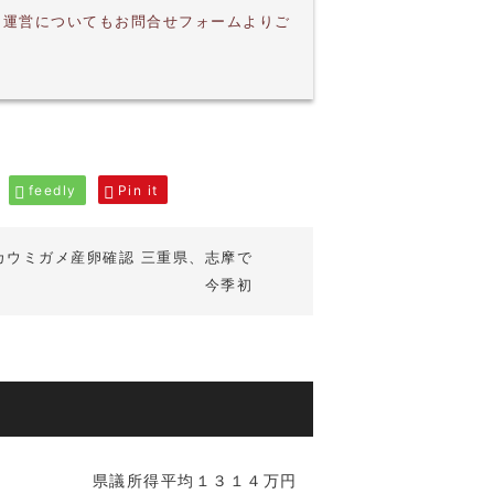
・運営についてもお問合せフォームよりご
feedly
Pin it
カウミガメ産卵確認 三重県、志摩で
今季初
県議所得平均１３１４万円