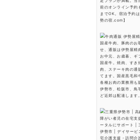
定プランが満載。当
前のオンライン予約も
までOK。宿泊予約
勢の宿.com】
牛肉通販 伊勢屋精
国産牛肉、豚肉のお
せ、通販は伊勢屋精
お中元、お歳暮、ギ
国産牛。焼肉、すき
肉、ステーキ肉の通
てます。国産黒毛和
各種お肉の業務用も
伊勢市、松阪市、鳥
ど近郊は配達します
三重県伊勢市 | 
障がい者児の在宅支
ータルにサポート |
伊勢市 | デイサー
宅介護支援・訪問介