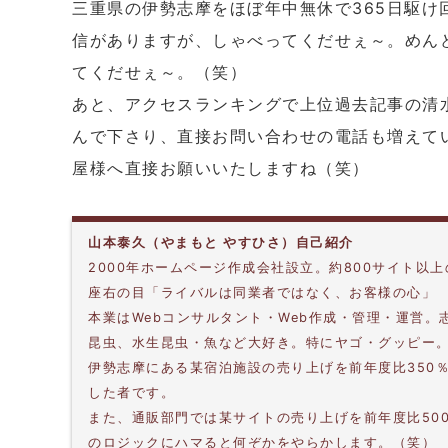
三重県の伊勢志摩をほぼ年中無休で365日駆け
信がありますが、しゃべってくだせぇ～。めん
てくだせぇ～。（笑）
あと、アクセスランキングで上位過去記事の清
んで下さり、直接お問い合わせの電話も増えて
屋様へ直接お願いいたしますね（笑）
山本泰久（やまもと やすひさ）自己紹介
2000年ホームページ作成会社設立。約800サイト以
座右の目「ライバルは同業者ではなく、お客様の心」
本業はWebコンサルタント・Web作成・管理・運営
昆虫、水生昆虫・魚など大好き。特にヤゴ・グッピー
伊勢志摩にある某宿泊施設の売り上げを前年度比350
した者です。
また、通販部門では某サイトの売り上げを前年度比50
のロジックにハマると何ぞかをやらかします。（笑）