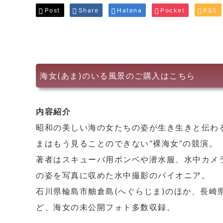
Post
Share
Hatena
Pocket
RSS
海女(あま)のいる風景のご購入はこちら
内容紹介
昭和の美しい海の女たちの姿が生き生きと伝わ
まはもう見ることのできない“裸海女”の競演。
著者はスキューバ用ボンベや潜水服、水中カメ
の姿を写真に収めた水中撮影のパイオニア。
石川県輪島市舳倉島(へぐらじま)のほか、長崎
ど、海女の未公開フォト多数収録。