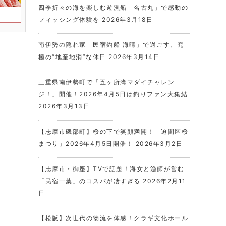
四季折々の海を楽しむ遊漁船「名古丸」で感動の
フィッシング体験を
2026年3月18日
南伊勢の隠れ家「民宿釣船 海晴」で過ごす、究
極の“地産地消”な休日
2026年3月14日
三重県南伊勢町で「五ヶ所湾マダイチャレン
ジ！」開催！2026年4月5日は釣りファン大集結
2026年3月13日
【志摩市磯部町】桜の下で笑顔満開！「迫間区桜
まつり」2026年4月5日開催！
2026年3月2日
【志摩市・御座】TVで話題！海女と漁師が営む
「民宿一葉」のコスパが凄すぎる
2026年2月11
日
【松阪】次世代の物流を体感！クラギ文化ホール