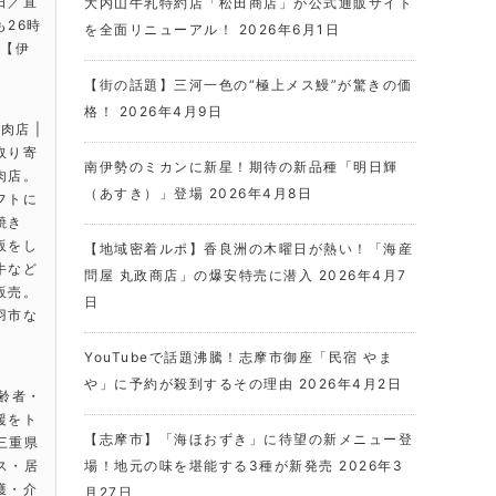
日／直
大内山牛乳特約店「松田商店」が公式通販サイト
26時
を全面リニューアル！
2026年6月1日
は【伊
【街の話題】三河一色の“極上メス鰻”が驚きの価
格！
2026年4月9日
肉店 |
取り寄
南伊勢のミカンに新星！期待の新品種「明日輝
肉店。
（あすき）」登場
2026年4月8日
フトに
焼き
販をし
【地域密着ルポ】香良洲の木曜日が熱い！「海産
牛など
問屋 丸政商店」の爆安特売に潜入
2026年4月7
販売。
日
羽市な
。
YouTubeで話題沸騰！志摩市御座「民宿 やま
や」に予約が殺到するその理由
2026年4月2日
高齢者・
援をト
【志摩市】「海ほおずき」に待望の新メニュー登
 三重県
ビス・居
場！地元の味を堪能する3種が新発売
2026年3
護・介
月27日