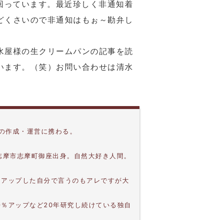
回っています。最近珍しく非通知着
どくさいので非通知はもぉ～勘弁し
水屋様の生クリームパンの記事を読
います。（笑）お問い合わせは清水
上の作成・運営に携わる。
。志摩市志摩町御座出身。自然大好き人間。
。
％アップした自分で言うのもアレですが大
0％アップなど20年研究し続けている独自