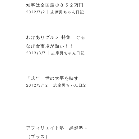
知事は全国最少８５２万円
2012/7/2
志摩男ちゃん日記
わけありグルメ 特集 ぐる
なび食市場が熱い！！
2013/3/7
志摩男ちゃん日記
「式年」世の太平を映す
2012/3/12
志摩男ちゃん日記
アフィリエイト塾「黒蝶塾＋
（プラス）