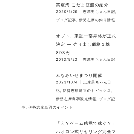
英虞湾 こだま渡船の紹介
2020/5/29
志摩男ちゃん日記
,
ブログ記事
,
伊勢志摩の釣り情報
オプト、東証一部昇格が正式
決定 ― 売り出し価格１株
893円
2013/9/23
志摩男ちゃん日記
みなみいせまつり開催
2023/10/4
志摩男ちゃん日
記
,
伊勢志摩鳥羽のトピックス
,
伊勢志摩鳥羽観光情報
,
ブログ記
事
,
伊勢志摩鳥羽のイベント
「え？ゲーム感覚で稼ぐ？」
ハオロン式リセリング完全マ