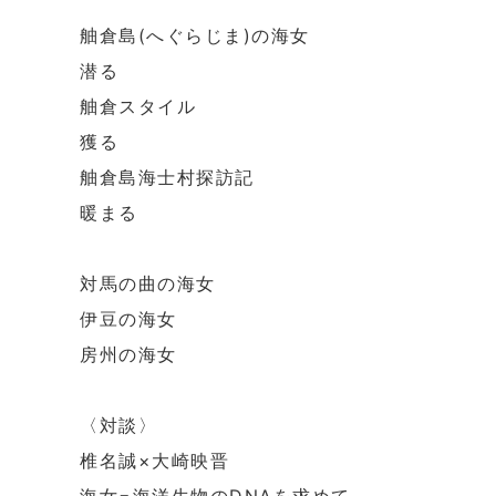
舳倉島(へぐらじま)の海女
潜る
舳倉スタイル
獲る
舳倉島海士村探訪記
暖まる
対馬の曲の海女
伊豆の海女
房州の海女
〈対談〉
椎名誠×大崎映晋