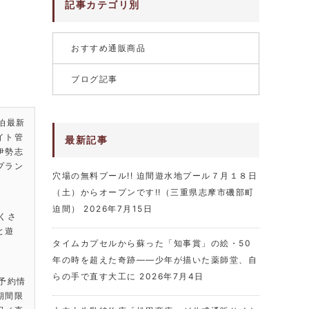
記事カテゴリ別
おすすめ通販商品
ブログ記事
泊最新
イト管
最新記事
伊勢志
プラン
穴場の無料プール!! 迫間遊水地プール７月１８日
（土）からオープンです!!（三重県志摩市磯部町
迫間）
2026年7月15日
くさ
と遊
タイムカプセルから蘇った「知事賞」の絵・50
年の時を超えた奇跡――少年が描いた薬師堂、自
らの手で直す大工に
2026年7月4日
・予約情
期間限