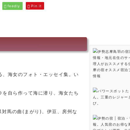
feedly
Pin it
伊勢志摩鳥羽の宿
情報・地元在住のサ
理人がおススメする
摩の宿オススメ宿泊
る、海女のフォト・エッセイ集。い
情報
パワースポットた
ラを自ら作って海に潜り、海女たち
ん。三重のレジャー
び。
県対馬の曲(まがり)、伊豆、房州な
伊勢の宿 | 宿泊
報。人気宿のお得な