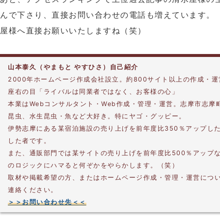
んで下さり、直接お問い合わせの電話も増えています。
屋様へ直接お願いいたしますね（笑）
山本泰久（やまもと やすひさ）自己紹介
2000年ホームページ作成会社設立。約800サイト以上の作成・
座右の目「ライバルは同業者ではなく、お客様の心」
本業はWebコンサルタント・Web作成・管理・運営。志摩市志摩
昆虫、水生昆虫・魚など大好き。特にヤゴ・グッピー。
伊勢志摩にある某宿泊施設の売り上げを前年度比350％アップし
した者です。
また、通販部門では某サイトの売り上げを前年度比500％アップ
のロジックにハマると何ぞかをやらかします。（笑）
取材や掲載希望の方、またはホームページ作成・管理・運営につ
連絡ください。
＞＞お問い合わせ先＜＜