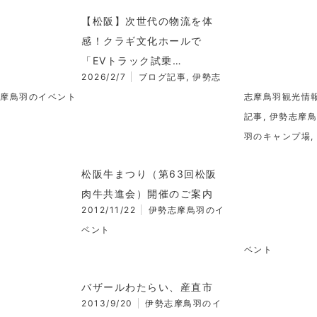
【松阪】次世代の物流を体
感！クラギ文化ホールで
「EVトラック試乗…
2026/2/7
ブログ記事
,
伊勢志
摩鳥羽のイベント
志摩鳥羽観光情
記事
,
伊勢志摩鳥
羽のキャンプ場
,
松阪牛まつり（第63回松阪
肉牛共進会）開催のご案内
2012/11/22
伊勢志摩鳥羽のイ
ベント
ベント
バザールわたらい、産直市
2013/9/20
伊勢志摩鳥羽のイ