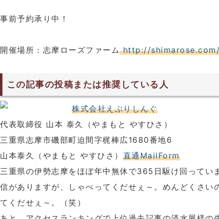
事前予約承り中！
開催場所：志摩ローズファーム
http://shimarose.com
この記事の投稿または推奨している人
株式会社えぶりしんぐ
代表取締役 山本 泰久（やまもと やすひさ）
三重県志摩市磯部町迫間字梶棒広1680番地6
山本泰久（やまもと やすひさ）
直通MailForm
三重県の伊勢志摩をほぼ年中無休で365日駆け回ってい
信がありますが、しゃべってくだせぇ～。めんどくさい
てくだせぇ～。（笑）
あと、アクセスランキングで上位過去記事の清水屋様の