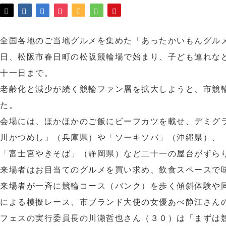
全国各地のご当地グルメを集めた「あったかいもんグル
日、松阪市春日町の松阪競輪場で始まり、子ども連れな
十一日まで。
老齢化と減少が続く競輪ファン層を拡大しようと、市競
た。
会場には、ほかほかのご飯にビーフカツを載せ、デミグ
川かつめし」（兵庫県）や「ソーキソバ」（沖縄県）、
「富士宮やきそば」（静岡県）など二十一の屋台がずら
来場者はお目当てのグルメを買い求め、飲食スペースで
来場者が一斉に競輪コース（バンク）を歩く傾斜体験や
による模擬レース、市ブランド大使の女優あべ静江さん
フェスの実行委員長の川瀬哲也さん（３０）は「まずは