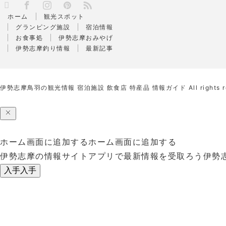
X
RSS
Facebook
Instagram
Pinterest
ホーム
観光スポット
グランピング施設
宿泊情報
お食事処
伊勢志摩おみやげ
伊勢志摩釣り情報
最新記事
伊勢志摩鳥羽の観光情報 宿泊施設 飲食店 特産品 情報ガイド
All rights 
ホーム画面に追加する
ホーム画面に追加する
伊勢志摩の情報サイトアプリで最新情報を受取ろう
伊勢
入手
入手