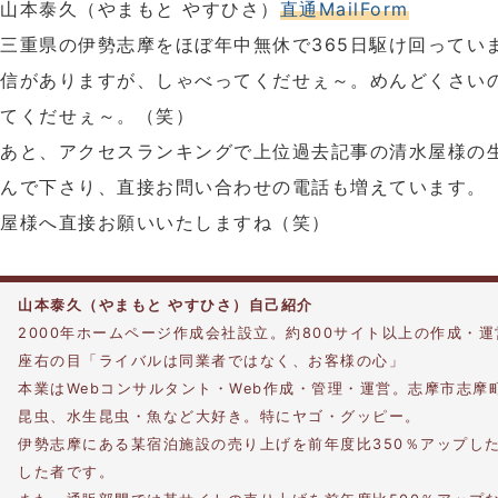
山本泰久（やまもと やすひさ）
直通MailForm
三重県の伊勢志摩をほぼ年中無休で365日駆け回ってい
信がありますが、しゃべってくだせぇ～。めんどくさい
てくだせぇ～。（笑）
あと、アクセスランキングで上位過去記事の清水屋様の
んで下さり、直接お問い合わせの電話も増えています。
屋様へ直接お願いいたしますね（笑）
山本泰久（やまもと やすひさ）自己紹介
2000年ホームページ作成会社設立。約800サイト以上の作成・
座右の目「ライバルは同業者ではなく、お客様の心」
本業はWebコンサルタント・Web作成・管理・運営。志摩市志摩
昆虫、水生昆虫・魚など大好き。特にヤゴ・グッピー。
伊勢志摩にある某宿泊施設の売り上げを前年度比350％アップし
した者です。