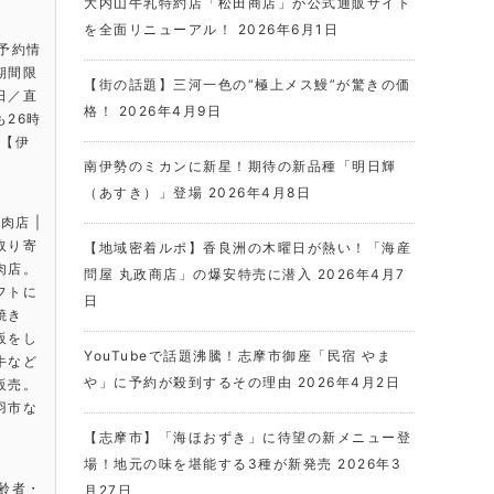
大内山牛乳特約店「松田商店」が公式通販サイト
を全面リニューアル！
2026年6月1日
・予約情
期間限
【街の話題】三河一色の“極上メス鰻”が驚きの価
日／直
格！
2026年4月9日
26時
は【伊
南伊勢のミカンに新星！期待の新品種「明日輝
（あすき）」登場
2026年4月8日
肉店 |
取り寄
【地域密着ルポ】香良洲の木曜日が熱い！「海産
肉店。
問屋 丸政商店」の爆安特売に潜入
2026年4月7
フトに
日
焼き
販をし
YouTubeで話題沸騰！志摩市御座「民宿 やま
牛など
や」に予約が殺到するその理由
2026年4月2日
販売。
羽市な
。
【志摩市】「海ほおずき」に待望の新メニュー登
場！地元の味を堪能する3種が新発売
2026年3
高齢者・
月27日