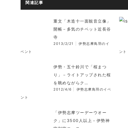
関連記事
重文「木造十一面観音立像」
開帳－多気のチベット近長谷
寺
2013/2/21
伊勢志摩鳥羽のイ
ベント
ント
伊勢・五十鈴川で「桜まつ
り」－ライトアップされた桜
を眺めながらク…
2012/4/6
伊勢志摩鳥羽のイベ
ント
「伊勢志摩ツーデーウオー
ク」に3500人以上－伊勢神