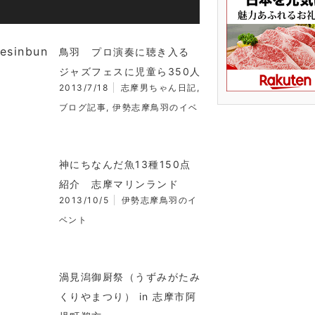
鳥羽 プロ演奏に聴き入る
ジャズフェスに児童ら350人
2013/7/18
志摩男ちゃん日記
,
ブログ記事
,
伊勢志摩鳥羽のイベ
神にちなんだ魚13種150点
紹介 志摩マリンランド
2013/10/5
伊勢志摩鳥羽のイ
ベント
渦見潟御厨祭（うずみがたみ
くりやまつり） in 志摩市阿