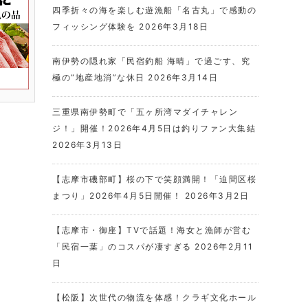
四季折々の海を楽しむ遊漁船「名古丸」で感動の
フィッシング体験を
2026年3月18日
南伊勢の隠れ家「民宿釣船 海晴」で過ごす、究
極の“地産地消”な休日
2026年3月14日
三重県南伊勢町で「五ヶ所湾マダイチャレン
ジ！」開催！2026年4月5日は釣りファン大集結
2026年3月13日
【志摩市磯部町】桜の下で笑顔満開！「迫間区桜
まつり」2026年4月5日開催！
2026年3月2日
【志摩市・御座】TVで話題！海女と漁師が営む
「民宿一葉」のコスパが凄すぎる
2026年2月11
日
【松阪】次世代の物流を体感！クラギ文化ホール