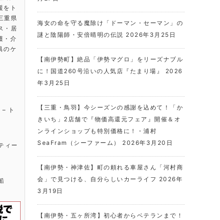
援をト
 三重県
海女の命を守る魔除け「ドーマン・セーマン」の
ビス・居
謎と陰陽師・安倍晴明の伝説
2026年3月25日
護・介
具のケ
【南伊勢町】絶品「伊勢マグロ」をリーズナブル
に！国道260号沿いの人気店『たまり場』
2026
年3月25日
【三重・鳥羽】今シーズンの感謝を込めて！「か
きいち」2店舗で『物価高還元フェア』開催＆オ
ンラインショップも特別価格に！・浦村
SeaFram（シーファーム）
2026年3月20日
【南伊勢・神津佐】町の頼れる車屋さん「河村商
会」で見つける、自分らしいカーライフ
2026年
3月19日
【南伊勢・五ヶ所湾】初心者からベテランまで！