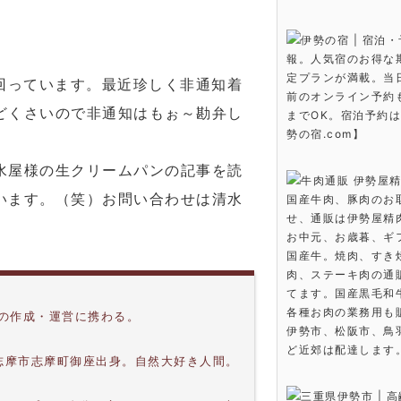
伊勢の宿 | 宿泊
報。人気宿のお得な
定プランが満載。当
回っています。最近珍しく非通知着
前のオンライン予約も
どくさいので非通知はもぉ～勘弁し
までOK。宿泊予約
勢の宿.com】
水屋様の生クリームパンの記事を読
牛肉通販 伊勢屋精
います。（笑）お問い合わせは清水
国産牛肉、豚肉のお
せ、通販は伊勢屋精
お中元、お歳暮、ギ
国産牛。焼肉、すき
肉、ステーキ肉の通
てます。国産黒毛和
各種お肉の業務用も
上の作成・運営に携わる。
伊勢市、松阪市、鳥
ど近郊は配達します
。志摩市志摩町御座出身。自然大好き人間。
。
三重県伊勢市 | 