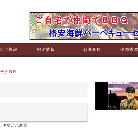
ング施設
宿泊情報
お食事処
伊勢志
若子沙織展
:
伊勢乃志摩男