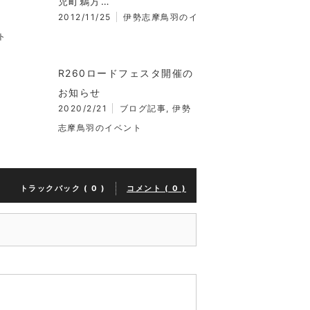
児町鵜方…
2012/11/25
伊勢志摩鳥羽のイ
ト
R260ロードフェスタ開催の
お知らせ
2020/2/21
ブログ記事
,
伊勢
志摩鳥羽のイベント
トラックバック ( 0 )
コメント ( 0 )