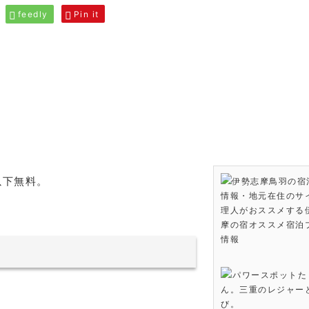
feedly
Pin it
」
以下無料。
伊勢志摩鳥羽の宿
情報・地元在住のサ
。
理人がおススメする
摩の宿オススメ宿泊
情報
パワースポットた
ん。三重のレジャー
び。