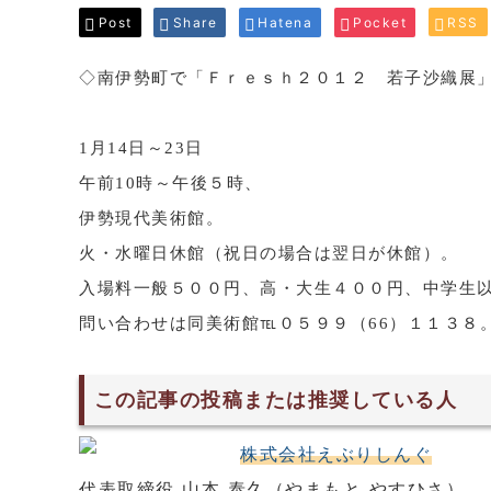
Post
Share
Hatena
Pocket
RSS
◇南伊勢町で「Ｆｒｅｓｈ２０１２ 若子沙織展
1月14日～23日
午前10時～午後５時、
伊勢現代美術館。
火・水曜日休館（祝日の場合は翌日が休館）。
入場料一般５００円、高・大生４００円、中学生
問い合わせは同美術館℡０５９９（66）１１３８
この記事の投稿または推奨している人
株式会社えぶりしんぐ
代表取締役 山本 泰久（やまもと やすひさ）