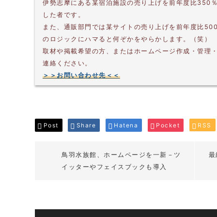
伊勢志摩にある某宿泊施設の売り上げを前年度比350
した者です。
また、通販部門では某サイトの売り上げを前年度比50
のロジックにハマると何ぞかをやらかします。（笑）
取材や掲載希望の方、またはホームページ作成・管理
連絡ください。
＞＞お問い合わせ先＜＜
Post
Share
Hatena
Pocket
RSS
鳥羽水族館、ホームページを一新－ツ
最
イッターやフェイスブックも導入