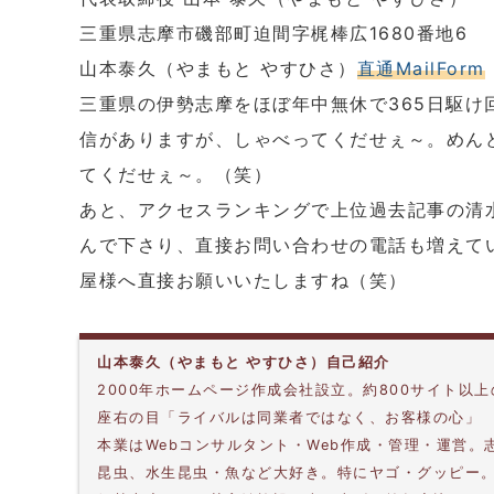
三重県志摩市磯部町迫間字梶棒広1680番地6
山本泰久（やまもと やすひさ）
直通MailForm
三重県の伊勢志摩をほぼ年中無休で365日駆け
信がありますが、しゃべってくだせぇ～。めん
てくだせぇ～。（笑）
あと、アクセスランキングで上位過去記事の清
んで下さり、直接お問い合わせの電話も増えて
屋様へ直接お願いいたしますね（笑）
山本泰久（やまもと やすひさ）自己紹介
2000年ホームページ作成会社設立。約800サイト以
座右の目「ライバルは同業者ではなく、お客様の心」
本業はWebコンサルタント・Web作成・管理・運営
昆虫、水生昆虫・魚など大好き。特にヤゴ・グッピー