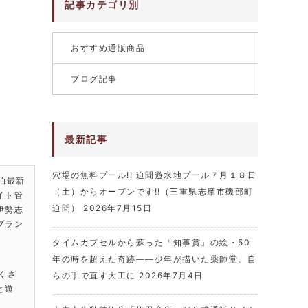
記事カテゴリ別
おすすめ通販商品
ブログ記事
最新記事
穴場の無料プール!! 迫間遊水地プール７月１８日
泊最新
（土）からオープンです!!（三重県志摩市磯部町
イト管
迫間）
2026年7月15日
伊勢志
プラン
タイムカプセルから蘇った「知事賞」の絵・50
年の時を超えた奇跡――少年が描いた薬師堂、自
くさ
らの手で直す大工に
2026年7月4日
と遊