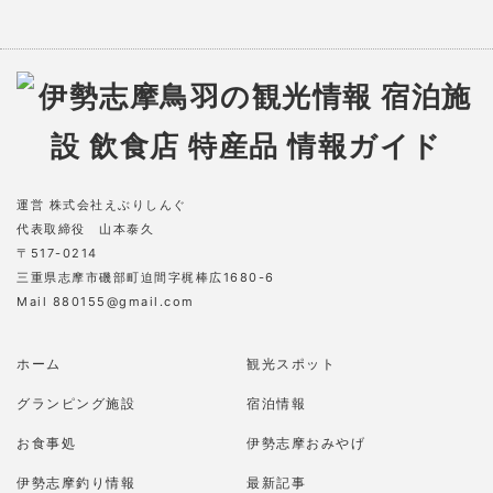
運営 株式会社えぶりしんぐ
代表取締役 山本泰久
〒517-0214
三重県志摩市磯部町迫間字梶棒広1680-6
Mail 880155@gmail.com
ホーム
観光スポット
グランピング施設
宿泊情報
お食事処
伊勢志摩おみやげ
伊勢志摩釣り情報
最新記事