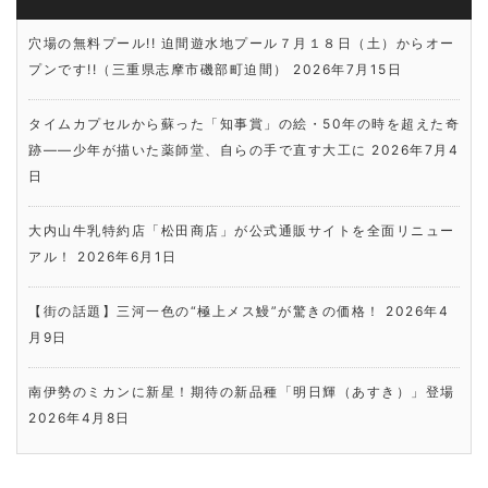
穴場の無料プール!! 迫間遊水地プール７月１８日（土）からオー
プンです!!（三重県志摩市磯部町迫間）
2026年7月15日
タイムカプセルから蘇った「知事賞」の絵・50年の時を超えた奇
跡――少年が描いた薬師堂、自らの手で直す大工に
2026年7月4
日
大内山牛乳特約店「松田商店」が公式通販サイトを全面リニュー
アル！
2026年6月1日
【街の話題】三河一色の“極上メス鰻”が驚きの価格！
2026年4
月9日
南伊勢のミカンに新星！期待の新品種「明日輝（あすき）」登場
2026年4月8日