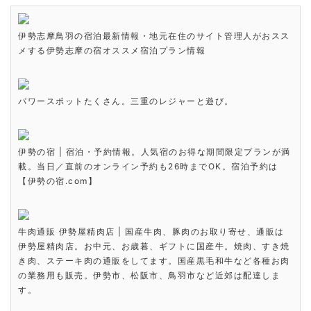
伊勢志摩鳥羽の宿泊最新情報・地元在住のサイト管理人がおスス
メする伊勢志摩の宿オススメ宿泊プラン情報
パワースポットたくさん。三重のレジャーと遊び。
伊勢の宿 | 宿泊・予約情報。人気宿のお得な期間限定プランが満
載。当日／直前のオンライン予約も26時までOK。宿泊予約は
【伊勢の宿.com】
牛肉通販 伊勢屋精肉店 | 国産牛肉、豚肉のお取り寄せ、通販は
伊勢屋精肉店。お中元、お歳暮、ギフトに国産牛。焼肉、すき焼
き肉、ステーキ肉の通販をしてます。国産黒毛和牛など各種お肉
の業務用も販売。伊勢市、松阪市、鳥羽市など近郊は配達しま
す。