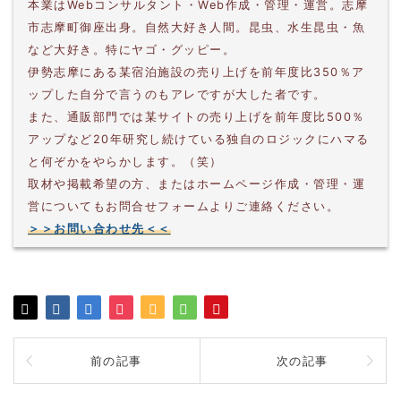
本業はWebコンサルタント・Web作成・管理・運営。志摩
市志摩町御座出身。自然大好き人間。昆虫、水生昆虫・魚
など大好き。特にヤゴ・グッピー。
伊勢志摩にある某宿泊施設の売り上げを前年度比350％ア
ップした自分で言うのもアレですが大した者です。
また、通販部門では某サイトの売り上げを前年度比500％
アップなど20年研究し続けている独自のロジックにハマる
と何ぞかをやらかします。（笑）
取材や掲載希望の方、またはホームページ作成・管理・運
営についてもお問合せフォームよりご連絡ください。
＞＞お問い合わせ先＜＜
前の記事
次の記事