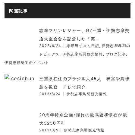
関連記事
志摩マリンレジャー、G7三重・伊勢志摩交
通大臣会合を記念した「英…
2023/6/24
志摩男ちゃん日記
,
伊勢志摩鳥羽の
トピックス
,
伊勢志摩鳥羽観光情報
,
ブログ記事
,
伊勢志摩鳥羽のイベント
三重県在住のブラジル人45人 神宮や真珠
島を視察 ＦＢで紹介
2013/6/24
伊勢志摩鳥羽観光情報
20周年特別企画♪憧れの最高級和懐石が最
大5250円引
2013/3/9
伊勢志摩鳥羽観光情報