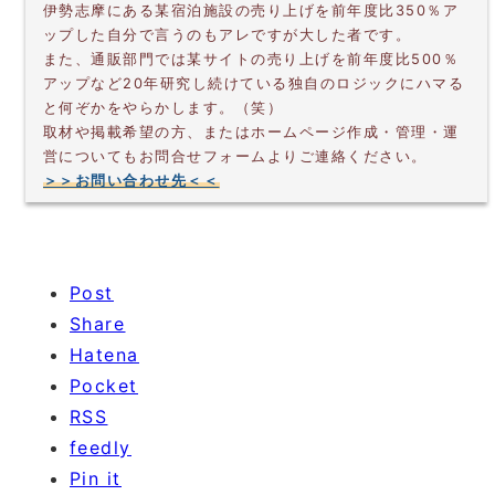
伊勢志摩にある某宿泊施設の売り上げを前年度比350％ア
ップした自分で言うのもアレですが大した者です。
また、通販部門では某サイトの売り上げを前年度比500％
アップなど20年研究し続けている独自のロジックにハマる
と何ぞかをやらかします。（笑）
取材や掲載希望の方、またはホームページ作成・管理・運
営についてもお問合せフォームよりご連絡ください。
＞＞お問い合わせ先＜＜
Post
Share
Hatena
Pocket
RSS
feedly
Pin it