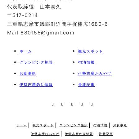
代表取締役 山本泰久
〒517-0214
三重県志摩市磯部町迫間字梶棒広1680-6
Mail 880155@gmail.com
ホーム
観光スポット
グランピング施設
宿泊情報
お食事処
伊勢志摩おみやげ
伊勢志摩釣り情報
最新記事
RSS
X
Facebook
Instagram
Pinterest
ホーム
観光スポット
グランピング施設
宿泊情報
お食事処
伊勢志摩おみやげ
伊勢志摩釣り情報
最新記事