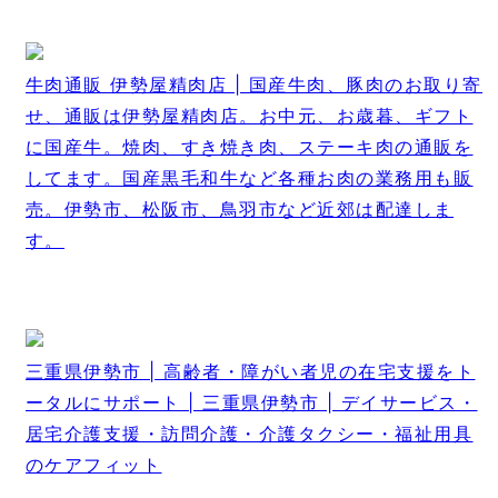
牛肉通販 伊勢屋精肉店 | 国産牛肉、豚肉のお取り寄
せ、通販は伊勢屋精肉店。お中元、お歳暮、ギフト
に国産牛。焼肉、すき焼き肉、ステーキ肉の通販を
してます。国産黒毛和牛など各種お肉の業務用も販
売。伊勢市、松阪市、鳥羽市など近郊は配達しま
す。
三重県伊勢市 | 高齢者・障がい者児の在宅支援をト
ータルにサポート | 三重県伊勢市 | デイサービス・
居宅介護支援・訪問介護・介護タクシー・福祉用具
のケアフィット