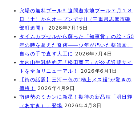
穴場の無料プール!! 迫間遊水地プール７月１８
日（土）からオープンです!!（三重県志摩市磯
部町迫間）
2026年7月15日
タイムカプセルから蘇った「知事賞」の絵・50
年の時を超えた奇跡――少年が描いた薬師堂、
自らの手で直す大工に
2026年7月4日
大内山牛乳特約店「松田商店」が公式通販サイ
トを全面リニューアル！
2026年6月1日
【街の話題】三河一色の“極上メス鰻”が驚きの
価格！
2026年4月9日
南伊勢のミカンに新星！期待の新品種「明日輝
（あすき）」登場
2026年4月8日