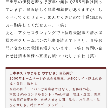
三重県の伊勢志摩をほぼ年中無休で365日駆け回っ
ています。最近珍しく非通知着信がありますが、し
ゃべってくだせぇ～。めんどくさいので非通知はも
ぉ～勘弁してくだせぇ～。（笑）
あと、アクセスランキングで上位過去記事の清水屋
様の生クリームパンの記事を読んで下さり、直接お
問い合わせの電話も増えています。（笑）お問い合
わせは清水屋様へ直接お願いいたしますね（笑）
山本泰久（やまもと やすひさ）自己紹介
2000年ホームページ作成会社設立。約800サイト以上の作
成・運営に携わる。
座右の目「ライバルは同業者ではなく、お客様の心」
本業はWebコンサルタント・Web作成・管理・運営。志摩
市志摩町御座出身。自然大好き人間。昆虫、水生昆虫・魚
など大好き。特にヤゴ・グッピー。