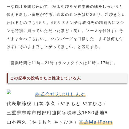
ーな肉汁を閉じ込めて、極太粗びきが肉本来の味をしっかりと
伝える新しい食感が特徴。通常のミンチは約2ミリ、粗びきとい
われるものでも4ミリ。8ミリのミンチは取引先の精肉店にマシ
ンを特別に買っていただいたほど（笑）。ソースを付けずにそ
のまま食べてもおいしいハンバーグを目指した。まずは何も付
けずにそのまま召し上がってほしい」と説明する。
営業時間は11時～21時（ランチタイムは11時～17時）。
この記事の投稿または推奨している人
株式会社えぶりしんぐ
代表取締役 山本 泰久（やまもと やすひさ）
三重県志摩市磯部町迫間字梶棒広1680番地6
山本泰久（やまもと やすひさ）
直通MailForm