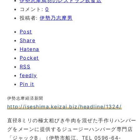
伊勢志摩鳥羽のレストラン飲食店
コメント:
0
投稿者:
伊勢乃志摩男
Post
Share
Hatena
Pocket
RSS
feedly
Pin it
伊勢志摩経済新聞
http://iseshima.keizai.biz/headline/1324/
直径8ミリの極太粗びき牛肉を混ぜた手作りハンバー
グをメーンに提供するジュージーハンバーグ専門店
「ジャックB」（伊勢市船江、TEL 0596-64-