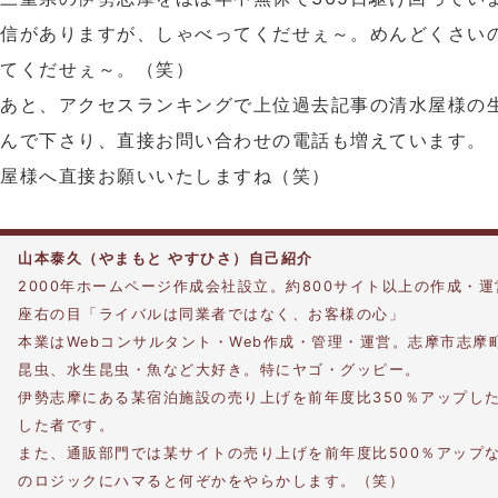
信がありますが、しゃべってくだせぇ～。めんどくさい
てくだせぇ～。（笑）
あと、アクセスランキングで上位過去記事の清水屋様の
んで下さり、直接お問い合わせの電話も増えています。
屋様へ直接お願いいたしますね（笑）
山本泰久（やまもと やすひさ）自己紹介
2000年ホームページ作成会社設立。約800サイト以上の作成・
座右の目「ライバルは同業者ではなく、お客様の心」
本業はWebコンサルタント・Web作成・管理・運営。志摩市志摩
昆虫、水生昆虫・魚など大好き。特にヤゴ・グッピー。
伊勢志摩にある某宿泊施設の売り上げを前年度比350％アップし
した者です。
また、通販部門では某サイトの売り上げを前年度比500％アップ
のロジックにハマると何ぞかをやらかします。（笑）