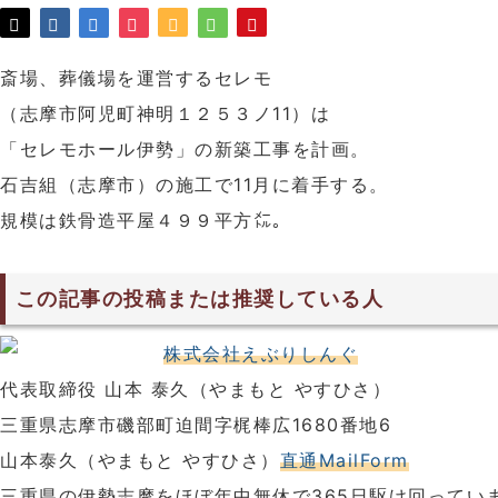
斎場、葬儀場を運営するセレモ
（志摩市阿児町神明１２５３ノ11）は
「セレモホール伊勢」の新築工事を計画。
石吉組（志摩市）の施工で11月に着手する。
規模は鉄骨造平屋４９９平方㍍。
この記事の投稿または推奨している人
株式会社えぶりしんぐ
代表取締役 山本 泰久（やまもと やすひさ）
三重県志摩市磯部町迫間字梶棒広1680番地6
山本泰久（やまもと やすひさ）
直通MailForm
三重県の伊勢志摩をほぼ年中無休で365日駆け回ってい