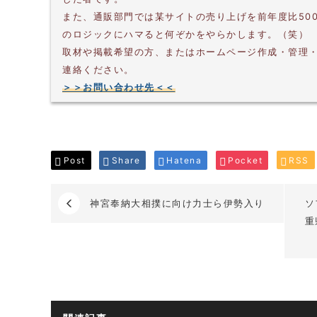
また、通販部門では某サイトの売り上げを前年度比50
のロジックにハマると何ぞかをやらかします。（笑）
取材や掲載希望の方、またはホームページ作成・管理
連絡ください。
＞＞お問い合わせ先＜＜
Post
Share
Hatena
Pocket
RSS
神宮奉納大相撲に向け力士ら伊勢入り
ソ
重