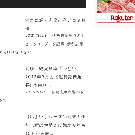
清楚に輝く志摩市産アコヤ真
珠
2021/3/23
伊勢志摩鳥羽のト
ピックス
,
ブログ記事
,
伊勢志摩
のお取り寄せなど
近鉄、観光列車「つどい」
2016年3月まで運行期間延
長! 車内リ…
2015/2/25
伊勢志摩鳥羽のト
クス
【いよいよシーズン到来！伊
勢志摩の伊勢えび漁が今年も
10月から解…