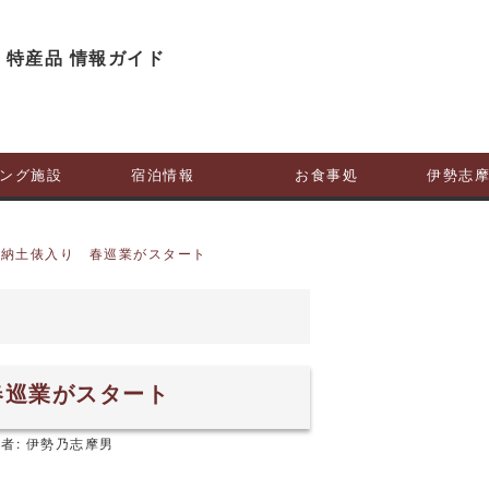
ング施設
宿泊情報
お食事処
伊勢志
奉納土俵入り 春巡業がスタート
春巡業がスタート
者:
伊勢乃志摩男