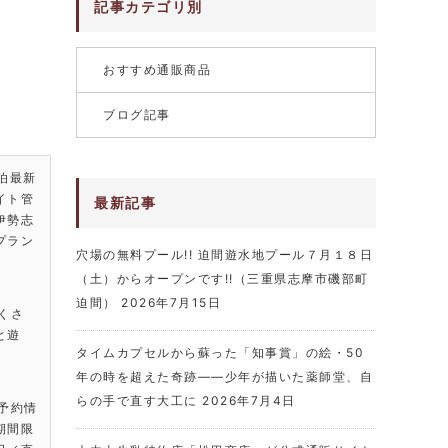
記事カテゴリ別
おすすめ通販商品
ブログ記事
泊最新
イト管
最新記事
伊勢志
プラン
穴場の無料プール!! 迫間遊水地プール７月１８日
（土）からオープンです!!（三重県志摩市磯部町
迫間）
2026年7月15日
くさ
と遊
タイムカプセルから蘇った「知事賞」の絵・50
年の時を超えた奇跡――少年が描いた薬師堂、自
らの手で直す大工に
2026年7月4日
・予約情
期間限