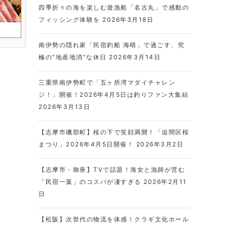
四季折々の海を楽しむ遊漁船「名古丸」で感動の
フィッシング体験を
2026年3月18日
南伊勢の隠れ家「民宿釣船 海晴」で過ごす、究
極の“地産地消”な休日
2026年3月14日
三重県南伊勢町で「五ヶ所湾マダイチャレン
ジ！」開催！2026年4月5日は釣りファン大集結
2026年3月13日
【志摩市磯部町】桜の下で笑顔満開！「迫間区桜
まつり」2026年4月5日開催！
2026年3月2日
【志摩市・御座】TVで話題！海女と漁師が営む
「民宿一葉」のコスパが凄すぎる
2026年2月11
日
【松阪】次世代の物流を体感！クラギ文化ホール