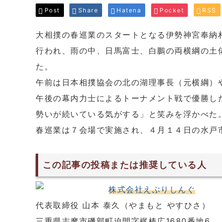
Post
Share
Hatena
Pocket
RSS
大相撲の春巡業のスタートとなる伊勢神宮奉納
行われ、雨の中、日馬富士、白鵬の両横綱の土
た。
午前は日本相撲協会の北の湖理事長（元横綱）
午後の幕内力士によるトーナメント戦で優勝し
勢いが続いている気がする」と笑みを浮かべた
春巡業は７会場で実施され、４月１４日の水戸
この記事の投稿または推奨している人
株式会社えぶりしんぐ
代表取締役 山本 泰久（やまもと やすひさ）
三重県志摩市磯部町迫間字梶棒広1680番地6