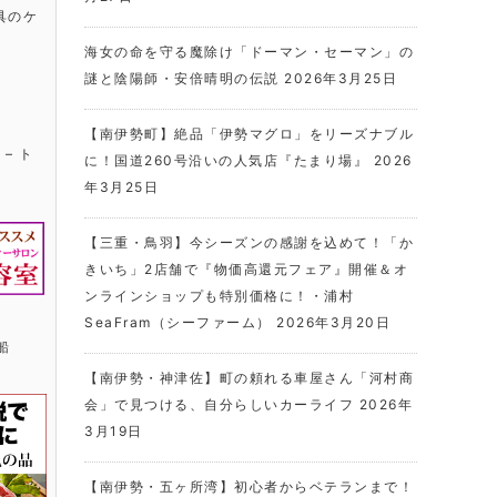
具のケ
海女の命を守る魔除け「ドーマン・セーマン」の
謎と陰陽師・安倍晴明の伝説
2026年3月25日
【南伊勢町】絶品「伊勢マグロ」をリーズナブル
に！国道260号沿いの人気店『たまり場』
2026
年3月25日
【三重・鳥羽】今シーズンの感謝を込めて！「か
きいち」2店舗で『物価高還元フェア』開催＆オ
ンラインショップも特別価格に！・浦村
SeaFram（シーファーム）
2026年3月20日
【南伊勢・神津佐】町の頼れる車屋さん「河村商
会」で見つける、自分らしいカーライフ
2026年
3月19日
【南伊勢・五ヶ所湾】初心者からベテランまで！