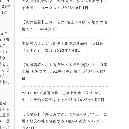
日／直
大内山牛乳特約店「松田商店」が公式通販サイト
26時
を全面リニューアル！
2026年6月1日
は【伊
【街の話題】三河一色の“極上メス鰻”が驚きの価
格！
2026年4月9日
肉店 |
取り寄
南伊勢のミカンに新星！期待の新品種「明日輝
肉店。
（あすき）」登場
2026年4月8日
フトに
焼き
販をし
【地域密着ルポ】香良洲の木曜日が熱い！「海産
牛など
問屋 丸政商店」の爆安特売に潜入
2026年4月7
販売。
日
羽市な
。
YouTubeで話題沸騰！志摩市御座「民宿 やま
や」に予約が殺到するその理由
2026年4月2日
高齢者・
援をト
【志摩市】「海ほおずき」に待望の新メニュー登
 三重県
ビス・居
場！地元の味を堪能する3種が新発売
2026年3
護・介
月27日