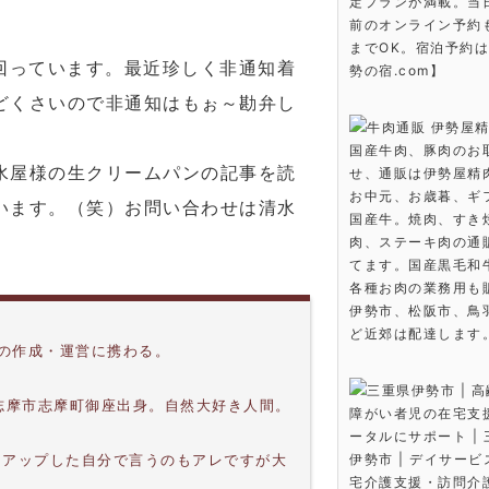
定プランが満載。当
前のオンライン予約も
までOK。宿泊予約
回っています。最近珍しく非通知着
勢の宿.com】
どくさいので非通知はもぉ～勘弁し
牛肉通販 伊勢屋精
国産牛肉、豚肉のお
水屋様の生クリームパンの記事を読
せ、通販は伊勢屋精
お中元、お歳暮、ギ
います。（笑）お問い合わせは清水
国産牛。焼肉、すき
肉、ステーキ肉の通
てます。国産黒毛和
各種お肉の業務用も
伊勢市、松阪市、鳥
ど近郊は配達します
上の作成・運営に携わる。
三重県伊勢市 | 
。志摩市志摩町御座出身。自然大好き人間。
障がい者児の在宅支
。
ータルにサポート |
伊勢市 | デイサー
％アップした自分で言うのもアレですが大
宅介護支援・訪問介