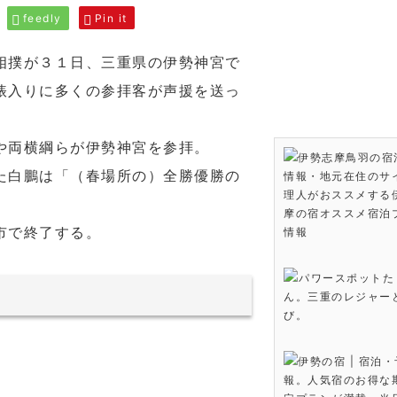
feedly
Pin it
相撲が３１日、三重県の伊勢神宮で
俵入りに多くの参拝客が声援を送っ
や両横綱らが伊勢神宮を参拝。
伊勢志摩鳥羽の宿
た白鵬は「（春場所の）全勝優勝の
情報・地元在住のサ
理人がおススメする
。
摩の宿オススメ宿泊
市で終了する。
情報
パワースポットた
ん。三重のレジャー
び。
伊勢の宿 | 宿泊
報。人気宿のお得な