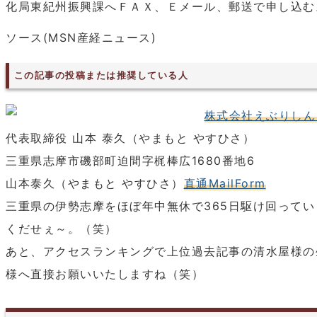
化局東紀州振興課へＦＡＸ、Ｅメール、郵送で申し込む
ソース(MSN産経ニュース)
この記事の投稿または推奨している人
株式会社えぶりしん
代表取締役 山本 泰久（やまもと やすひさ）
三重県志摩市磯部町迫間字梶棒広1680番地6
山本泰久（やまもと やすひさ）
直通MailForm
三重県の伊勢志摩をほぼ年中無休で365日駆け回って
くだせぇ～。（笑）
あと、アクセスランキングで上位過去記事の清水屋様の
様へ直接お願いいたしますね（笑）