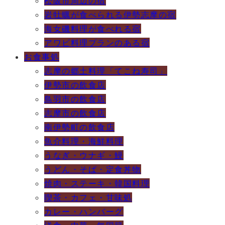
松阪市周辺の宿
岩牡蠣が食べられる伊勢志摩の宿
海女磯料理が食べれる宿
アワビ料理プランのある宿
お食事処
志摩の郷土料理「てこね寿司」
伊勢市の飲食店
鳥羽市の飲食店
志摩市の飲食店
南伊勢町の飲食店
魚介料理・海鮮料理
うなぎ・ウナギ・鰻
うどん・そば・定食丼物
焼肉・ステーキ・韓国料理
喫茶・カフェ・甘味処
カレー・ハンバーグ