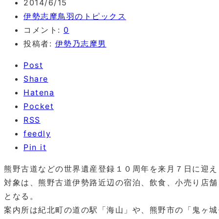
2014/6/15
伊勢志摩鳥羽のトピックス
コメント:
0
投稿者:
伊勢乃志摩男
Post
Share
Hatena
Pocket
RSS
feedly
Pin it
熊野古道などの世界遺産登録１０周年を来月７日に迎え
対象は、熊野古道伊勢路近辺の宿泊、飲食、小売り店舗
となる。
案内所は紀北町の道の駅「海山」や、熊野市の「鬼ヶ城