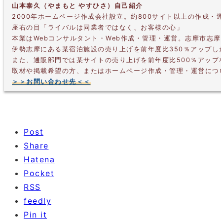
山本泰久（やまもと やすひさ）自己紹介
2000年ホームページ作成会社設立。約800サイト以上の作成・
座右の目「ライバルは同業者ではなく、お客様の心」
本業はWebコンサルタント・Web作成・管理・運営。志摩市志
伊勢志摩にある某宿泊施設の売り上げを前年度比350％アップ
また、通販部門では某サイトの売り上げを前年度比500％アッ
取材や掲載希望の方、またはホームページ作成・管理・運営につ
＞＞お問い合わせ先＜＜
Post
Share
Hatena
Pocket
RSS
feedly
Pin it