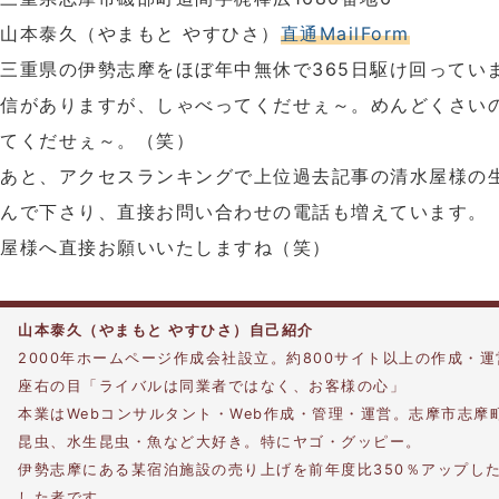
山本泰久（やまもと やすひさ）
直通MailForm
三重県の伊勢志摩をほぼ年中無休で365日駆け回ってい
信がありますが、しゃべってくだせぇ～。めんどくさい
てくだせぇ～。（笑）
あと、アクセスランキングで上位過去記事の清水屋様の
んで下さり、直接お問い合わせの電話も増えています。
屋様へ直接お願いいたしますね（笑）
山本泰久（やまもと やすひさ）自己紹介
2000年ホームページ作成会社設立。約800サイト以上の作成・
座右の目「ライバルは同業者ではなく、お客様の心」
本業はWebコンサルタント・Web作成・管理・運営。志摩市志摩
昆虫、水生昆虫・魚など大好き。特にヤゴ・グッピー。
伊勢志摩にある某宿泊施設の売り上げを前年度比350％アップし
した者です。