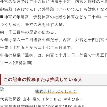
外宮の新宮では二十六日に洗清を予定。内宮と同様の三
御饌殿（みけでん）と外幣殿（げへいでん）も対象とな
■神宮式年遷宮 伊勢神宮の社殿や神宝などを二十年に
つくり替え、祭神の宮を移す大祭。
約一千三百年の歴史が伝わる。
今年は第六十二回遷宮の年だが、内宮、外宮と十四別宮
平成十七年五月から二十七年三月まで。
中核の祭儀「遷御」は、内宮で十月二日、外宮で十月五
ソース(伊勢新聞)
この記事の投稿または推奨している人
株式会社えぶりしんぐ
代表取締役 山本 泰久（やまもと やすひさ）
三重県志摩市磯部町迫間字梶棒広1680番地6