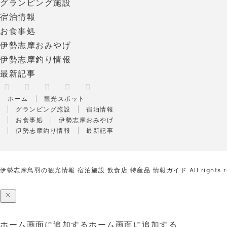
グランピング施設
宿泊情報
お食事処
伊勢志摩おみやげ
伊勢志摩釣り情報
最新記事
X
RSS
Facebook
Instagram
Pinterest
ホーム
観光スポット
グランピング施設
宿泊情報
お食事処
伊勢志摩おみやげ
伊勢志摩釣り情報
最新記事
伊勢志摩鳥羽の観光情報 宿泊施設 飲食店 特産品 情報ガイド
All rights 
ホーム画面に追加する
ホーム画面に追加する