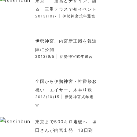
東京 「遷宮とデザイン」語
る 三重テラスで初イベント
2013/10/7
伊勢神宮式年遷宮
伊勢神宮、内宮新正殿を報道
陣に公開
2013/9/5
伊勢神宮式年遷宮
全国から伊勢神宮・神嘗祭お
祝い エイサー、木やり歌
2013/10/15
伊勢神宮式年遷
宮
東京まで500キロ走破へ 塚
田さんが内宮出発 13日到