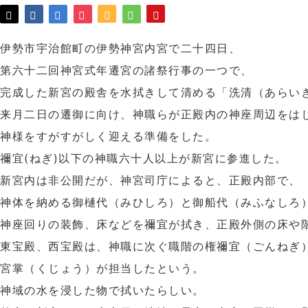
伊勢市宇治館町の伊勢神宮内宮で二十四日、
第六十二回神宮式年遷宮の諸祭行事の一つで、
完成した新宮の殿舎を水拭きして清める「洗清（あらい
来月二日の遷御に向け、神職らが正殿内の神座周辺をは
神様をすがすがしく迎える準備をした。
禰宜(ねぎ)以下の神職六十人以上が新宮に参進した。
新宮内は非公開だが、神宮司庁によると、正殿内部で、
神体を納める御樋代（みひしろ）と御船代（みふなしろ
神座回りの装飾、床などを禰宜が拭き、正殿外側の床や
東宝殿、西宝殿は、神職に次ぐ職階の権禰宜（ごんねぎ
宮掌（くじょう）が担当したという。
神域の水を浸した物で拭いたらしい。