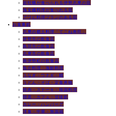
岩牡蠣が食べられる伊勢志摩の宿
海女磯料理が食べれる宿
アワビ料理プランのある宿
お食事処
志摩の郷土料理「てこね寿司」
伊勢市の飲食店
鳥羽市の飲食店
志摩市の飲食店
南伊勢町の飲食店
魚介料理・海鮮料理
うなぎ・ウナギ・鰻
うどん・そば・定食丼物
焼肉・ステーキ・韓国料理
喫茶・カフェ・甘味処
カレー・ハンバーグ
洋食・中華・無国籍