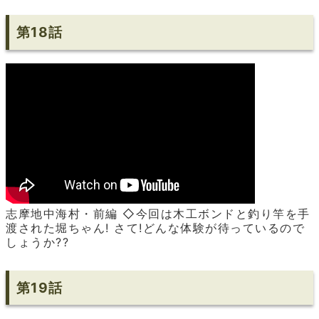
第18話
志摩地中海村・前編 ◇今回は木工ボンドと釣り竿を手
渡された堀ちゃん! さて!どんな体験が待っているので
しょうか??
第19話