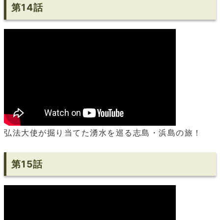
第14話
弘法大使が掘り当てた湧水を巡る志島・浜島の旅！
第15話