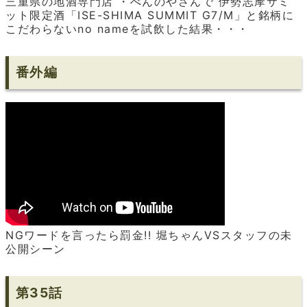
三重県の地酒専門店 ・べんのやさんで 伊勢志摩サミ
ット限定酒「ISE-SHIMA SUMMIT G7/M」と銘柄に
こだわらないno nameを試飲した結果・・・
番外編
NGワードを言ったら罰金!! 堀ちゃんVSスタッフの未
公開シーン
第35話