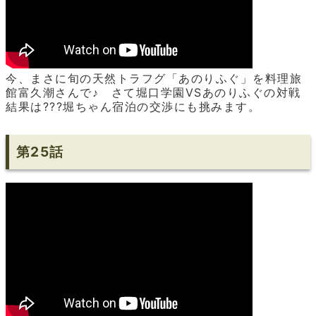
今、まさに旬の天然トラフグ「あのりふぐ」を料理旅
館富久潮さんで♪ さて堀口学園VSあのりふぐの対戦
結果は???堀ちゃん宿泊の交渉にも挑みます。
第25話