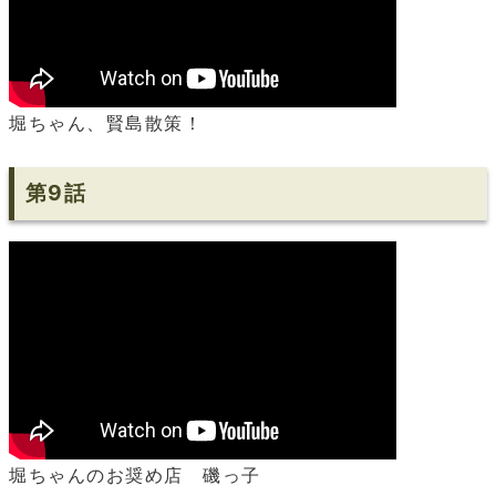
堀ちゃん、賢島散策！
第9話
堀ちゃんのお奨め店 磯っ子