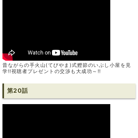
昔ながらの手火山(てびやま)式鰹節のいぶし小屋を見
学!!視聴者プレゼントの交渉も大成功～!!
第20話