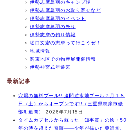
伊勢志摩鳥羽のキャンプ場
伊勢志摩鳥羽のお取り寄せなど
伊勢志摩鳥羽のイベント
伊勢志摩鳥羽の祭り
伊勢志摩の釣り情報
堀口文宏の志摩って行こうぜ！
地域情報
関東地区での物産展開催情報
伊勢神宮式年遷宮
最新記事
穴場の無料プール!! 迫間遊水地プール７月１８
日（土）からオープンです!!（三重県志摩市磯
部町迫間）
2026年7月15日
タイムカプセルから蘇った「知事賞」の絵・50
年の時を超えた奇跡――少年が描いた薬師堂、