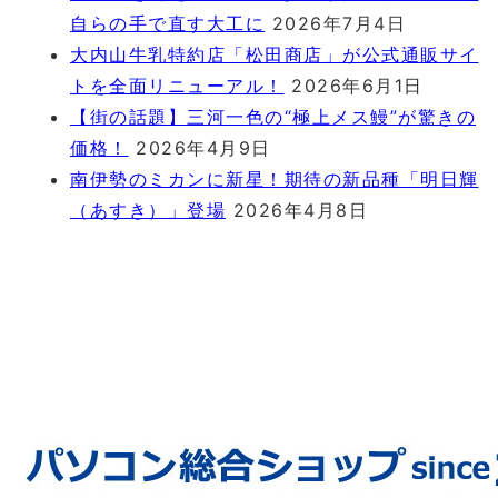
自らの手で直す大工に
2026年7月4日
大内山牛乳特約店「松田商店」が公式通販サイ
トを全面リニューアル！
2026年6月1日
【街の話題】三河一色の“極上メス鰻”が驚きの
価格！
2026年4月9日
南伊勢のミカンに新星！期待の新品種「明日輝
（あすき）」登場
2026年4月8日