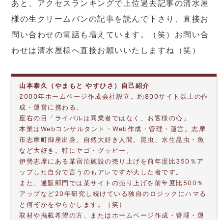
あと、アクセスランキングで上位過去記事の清水屋
様の生クリームパンの記事を読んで下さり、直接お
問い合わせの電話も増えています。（笑）お問い合
わせは清水屋様へ直接お願いいたしますね（笑）
山本泰久（やまもと やすひさ）自己紹介
2000年ホームページ作成会社設立。約800サイト以上の作
成・運営に携わる。
座右の目「ライバルは同業者ではなく、お客様の心」
本業はWebコンサルタント・Web作成・管理・運営。志摩
市志摩町御座出身。自然大好き人間。昆虫、水生昆虫・魚
など大好き。特にヤゴ・グッピー。
伊勢志摩にある某宿泊施設の売り上げを前年度比350％ア
ップした自分で言うのもアレですが大した者です。
また、通販部門では某サイトの売り上げを前年度比500％
アップなど20年研究し続けている独自のロジックにハマる
と何ぞかをやらかします。（笑）
取材や掲載希望の方、またはホームページ作成・管理・運