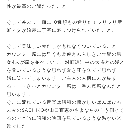
性が最高のご飯だったこと。
そして丼ぶり一面に10種類もの造りたてプリプリ新
鮮ネタが綺麗に丁寧に盛りつけられていたこと。
そして美味しい赤だしがもれなくついていること。
カウンター席には早くも常連さんらしきご年配の男
女4人が席を並べていて、対面調理中の大将との漫才
を聞いているような思わず聞き耳を立てて思わず一
緒に笑ってしまいます。ご主人の人柄に人が集ま
る・・・きっとカウンター席は一番人気席なんだと
思います !
そこに流れている音楽は昭和の懐かしいばんばひろ
ふみのSACHIKOや山口百恵のさよならの向う側とく
るので本当に昭和の映画を見ているような温かい光
景でした。