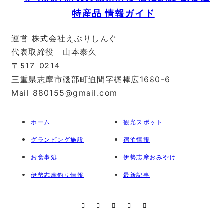
運営 株式会社えぶりしんぐ
代表取締役 山本泰久
〒517-0214
三重県志摩市磯部町迫間字梶棒広1680-6
Mail 880155@gmail.com
ホーム
観光スポット
グランピング施設
宿泊情報
お食事処
伊勢志摩おみやげ
伊勢志摩釣り情報
最新記事
RSS
X
Facebook
Instagram
Pinterest