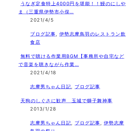
うなぎ定食特上4000円を堪能！！鰻のにしや
ま（三重県伊勢市小俣…
2021/4/5
ブログ記事
,
伊勢志摩鳥羽のレストラン飲
食店
無料で聴ける作業用BGM【事務所や自宅など
で音楽を聴きながら作業…
2021/4/18
志摩男ちゃん日記
,
ブログ記事
天狗のしぐさに歓声 玉城で獅子舞神事
2013/1/28
志摩男ちゃん日記
,
ブログ記事
,
伊勢志摩