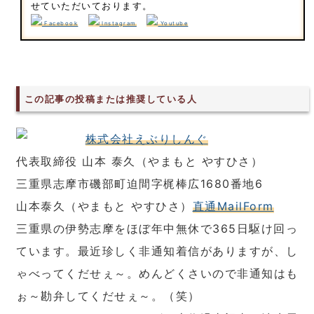
せていただいております。
Facebook
Instagram
Youtube
この記事の投稿または推奨している人
株式会社えぶりしんぐ
代表取締役 山本 泰久（やまもと やすひさ）
三重県志摩市磯部町迫間字梶棒広1680番地6
山本泰久（やまもと やすひさ）
直通MailForm
三重県の伊勢志摩をほぼ年中無休で365日駆け回っ
ています。最近珍しく非通知着信がありますが、し
ゃべってくだせぇ～。めんどくさいので非通知はも
ぉ～勘弁してくだせぇ～。（笑）