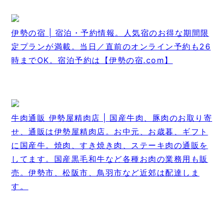
伊勢の宿 | 宿泊・予約情報。人気宿のお得な期間限
定プランが満載。当日／直前のオンライン予約も26
時までOK。宿泊予約は【伊勢の宿.com】
牛肉通販 伊勢屋精肉店 | 国産牛肉、豚肉のお取り寄
せ、通販は伊勢屋精肉店。お中元、お歳暮、ギフト
に国産牛。焼肉、すき焼き肉、ステーキ肉の通販を
してます。国産黒毛和牛など各種お肉の業務用も販
売。伊勢市、松阪市、鳥羽市など近郊は配達しま
す。