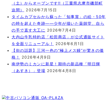
（土）からオープンです!!（三重県志摩市磯部町
迫間）
2026年7月15日
タイムカプセルから蘇った「知事賞」の絵・50年
の時を超えた奇跡――少年が描いた薬師堂、自ら
の手で直す大工に
2026年7月4日
大内山牛乳特約店「松田商店」が公式通販サイト
を全面リニューアル！
2026年6月1日
【街の話題】三河一色の“極上メス鰻”が驚きの価
格！
2026年4月9日
南伊勢のミカンに新星！期待の新品種「明日輝
（あすき）」登場
2026年4月8日
中古パソコン通販 OA-PLAZA