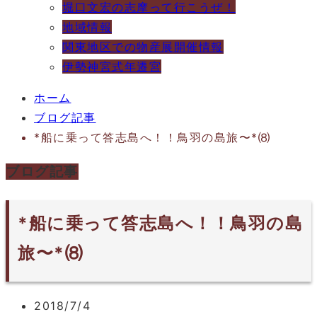
堀口文宏の志摩って行こうぜ！
地域情報
関東地区での物産展開催情報
伊勢神宮式年遷宮
ホーム
ブログ記事
*船に乗って答志島へ！！鳥羽の島旅〜*⑻
ブログ記事
*船に乗って答志島へ！！鳥羽の島
旅〜*⑻
2018/7/4