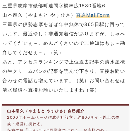
三重県志摩市磯部町迫間字梶棒広1680番地6
山本泰久（やまもと やすひさ）
直通MailForm
三重県の伊勢志摩をほぼ年中無休で365日駆け回って
います。最近珍しく非通知着信がありますが、しゃべ
ってくだせぇ～。めんどくさいので非通知はもぉ～勘
弁してくだせぇ～。（笑）
あと、アクセスランキングで上位過去記事の清水屋様
の生クリームパンの記事を読んで下さり、直接お問い
合わせの電話も増えています。（笑）お問い合わせは
清水屋様へ直接お願いいたしますね（笑）
山本泰久（やまもと やすひさ）自己紹介
2000年ホームページ作成会社設立。約800サイト以上の作
成・運営に携わる。
座右の目「ライバルは同業者ではなく、お客様の心」