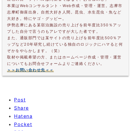
本業はWebコンサルタント・Web作成・管理・運営。志摩市
志摩町御座出身。自然大好き人間。昆虫、水生昆虫・魚など
大好き。特にヤゴ・グッピー。
伊勢志摩にある某宿泊施設の売り上げを前年度比350％アッ
プした自分で言うのもアレですが大した者です。
また、通販部門では某サイトの売り上げを前年度比500％ア
ップなど20年研究し続けている独自のロジックにハマると何
ぞかをやらかします。（笑）
取材や掲載希望の方、またはホームページ作成・管理・運営
についてもお問合せフォームよりご連絡ください。
＞＞お問い合わせ先＜＜
Post
Share
Hatena
Pocket