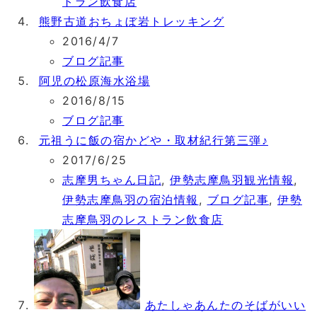
トラン飲食店
熊野古道おちょぼ岩トレッキング
2016/4/7
ブログ記事
阿児の松原海水浴場
2016/8/15
ブログ記事
元祖うに飯の宿かどや・取材紀行第三弾♪
2017/6/25
志摩男ちゃん日記
,
伊勢志摩鳥羽観光情報
,
伊勢志摩鳥羽の宿泊情報
,
ブログ記事
,
伊勢
志摩鳥羽のレストラン飲食店
あたしゃあんたのそばがいい