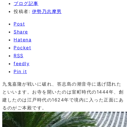
ブログ記事
投稿者:
伊勢乃志摩男
Post
Share
Hatena
Pocket
RSS
feedly
Pin it
九鬼嘉隆が戦いに破れ、答志島の潮音寺に逃げ隠れた
といいます。お寺を開いたのは室町時代の1444年、創
建したのは江戸時代の1624年で境内に入った正面にあ
るのがご本殿です。