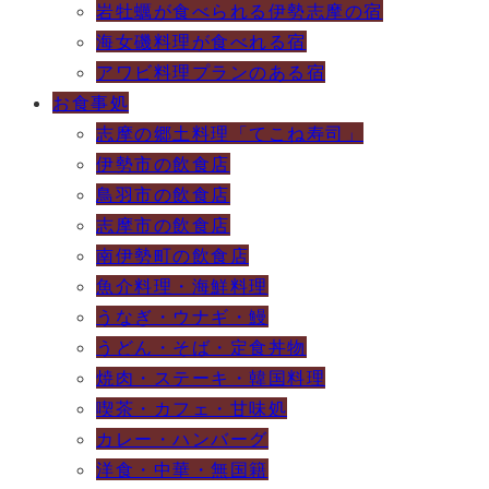
岩牡蠣が食べられる伊勢志摩の宿
海女磯料理が食べれる宿
アワビ料理プランのある宿
お食事処
志摩の郷土料理「てこね寿司」
伊勢市の飲食店
鳥羽市の飲食店
志摩市の飲食店
南伊勢町の飲食店
魚介料理・海鮮料理
うなぎ・ウナギ・鰻
うどん・そば・定食丼物
焼肉・ステーキ・韓国料理
喫茶・カフェ・甘味処
カレー・ハンバーグ
洋食・中華・無国籍