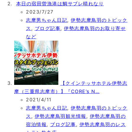
本日の宿田曽漁港は鯛サブレ晴れなり
2023/7/27
志摩男ちゃん日記
,
伊勢志摩鳥羽のトピック
ス
,
ブログ記事
,
伊勢志摩鳥羽のお取り寄せ
など
【クインテッサホテル伊勢志
摩（三重県志摩市）】『CORE’s N…
2021/4/11
志摩男ちゃん日記
,
伊勢志摩鳥羽のトピック
ス
,
伊勢志摩鳥羽観光情報
,
伊勢志摩鳥羽の
宿泊情報
,
ブログ記事
,
伊勢志摩鳥羽のレス