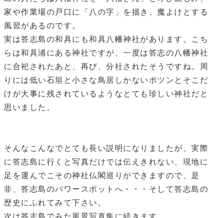
家や作業場の戸口に「八の字」を描き、魔よけとする
風習があるのです。
実は答志島の和具にも和具八幡神社があります。こち
らは和具浦にある神社ですが、一度は答志の八幡神社
に合祀されたあと、再び、分社されたそうですね。周
りには低い石垣と小さな鳥居しかないポツンとそこだ
けが大事に残されているようなとても珍しい神社だと
思いました。
そんなこんなでとても長い説明になりましたが、実際
に答志島に行くと写真だけでは伝えきれない、現地に
足を運んでこその神社仏閣巡りができますので、是
非、答志島のパワースポットへ・・・そして答志島の
歴史にふれてみて下さい。
次は答志島でみた風景写真集に続きます。