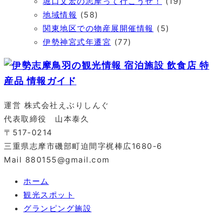
堀口文宏の志摩って行こうぜ！
(19)
地域情報
(58)
関東地区での物産展開催情報
(5)
伊勢神宮式年遷宮
(77)
運営 株式会社えぶりしんぐ
代表取締役 山本泰久
〒517-0214
三重県志摩市磯部町迫間字梶棒広1680-6
Mail 880155@gmail.com
ホーム
観光スポット
グランピング施設