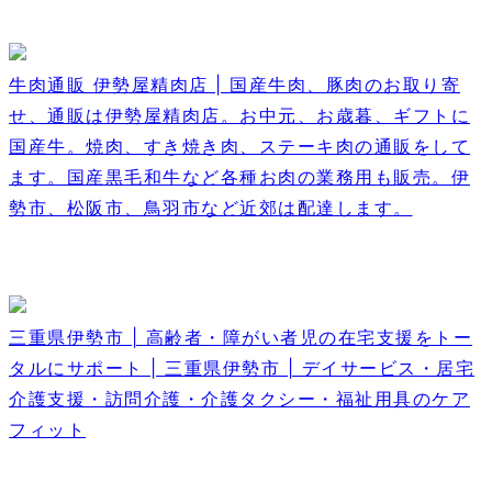
牛肉通販 伊勢屋精肉店 | 国産牛肉、豚肉のお取り寄
せ、通販は伊勢屋精肉店。お中元、お歳暮、ギフトに
国産牛。焼肉、すき焼き肉、ステーキ肉の通販をして
ます。国産黒毛和牛など各種お肉の業務用も販売。伊
勢市、松阪市、鳥羽市など近郊は配達します。
三重県伊勢市 | 高齢者・障がい者児の在宅支援をトー
タルにサポート | 三重県伊勢市 | デイサービス・居宅
介護支援・訪問介護・介護タクシー・福祉用具のケア
フィット