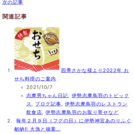
次の記事
関連記事
四季さかな様より2022年 お
せち料理のご案内
2021/10/7
志摩男ちゃん日記
,
伊勢志摩鳥羽のトピック
ス
,
ブログ記事
,
伊勢志摩鳥羽のレストラン
飲食店
,
伊勢志摩鳥羽のお取り寄せなど
毎年２月９日（フグの日）に伊勢神宮あのりふぐ
献納!! 大漁と操業…