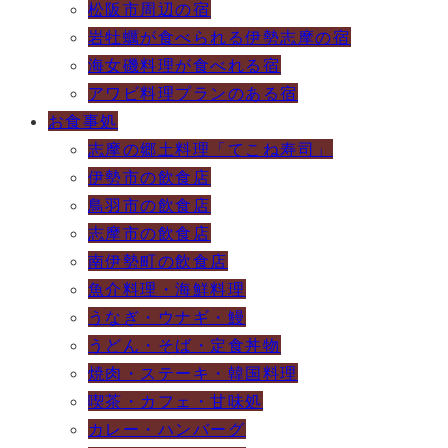
松阪市周辺の宿
岩牡蠣が食べられる伊勢志摩の宿
海女磯料理が食べれる宿
アワビ料理プランのある宿
お食事処
志摩の郷土料理「てこね寿司」
伊勢市の飲食店
鳥羽市の飲食店
志摩市の飲食店
南伊勢町の飲食店
魚介料理・海鮮料理
うなぎ・ウナギ・鰻
うどん・そば・定食丼物
焼肉・ステーキ・韓国料理
喫茶・カフェ・甘味処
カレー・ハンバーグ