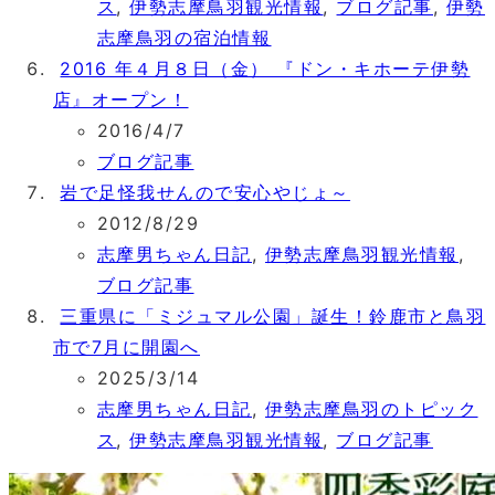
ス
,
伊勢志摩鳥羽観光情報
,
ブログ記事
,
伊勢
志摩鳥羽の宿泊情報
2016 年４月８日（金） 『ドン・キホーテ伊勢
店』オープン！
2016/4/7
ブログ記事
岩で足怪我せんので安心やじょ～
2012/8/29
志摩男ちゃん日記
,
伊勢志摩鳥羽観光情報
,
ブログ記事
三重県に「ミジュマル公園」誕生！鈴鹿市と鳥羽
市で7月に開園へ
2025/3/14
志摩男ちゃん日記
,
伊勢志摩鳥羽のトピック
ス
,
伊勢志摩鳥羽観光情報
,
ブログ記事