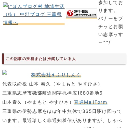
参加してお
ります。
バナーをプ
チっとお願
い志摩っす
～^^/
この記事の投稿または推奨している人
株式会社えぶりしんぐ
代表取締役 山本 泰久（やまもと やすひさ）
三重県志摩市磯部町迫間字梶棒広1680番地6
山本泰久（やまもと やすひさ）
直通MailForm
三重県の伊勢志摩をほぼ年中無休で365日駆け回って
います。最近珍しく非通知着信がありますが、しゃべ