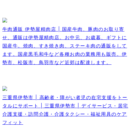
牛肉通販 伊勢屋精肉店 | 国産牛肉、豚肉のお取り寄
せ、通販は伊勢屋精肉店。お中元、お歳暮、ギフトに
国産牛。焼肉、すき焼き肉、ステーキ肉の通販をして
ます。国産黒毛和牛など各種お肉の業務用も販売。伊
勢市、松阪市、鳥羽市など近郊は配達します。
三重県伊勢市 | 高齢者・障がい者児の在宅支援をトー
タルにサポート | 三重県伊勢市 | デイサービス・居宅
介護支援・訪問介護・介護タクシー・福祉用具のケア
フィット