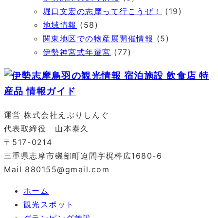
堀口文宏の志摩って行こうぜ！
(19)
地域情報
(58)
関東地区での物産展開催情報
(5)
伊勢神宮式年遷宮
(77)
運営 株式会社えぶりしんぐ
代表取締役 山本泰久
〒517-0214
三重県志摩市磯部町迫間字梶棒広1680-6
Mail 880155@gmail.com
ホーム
観光スポット