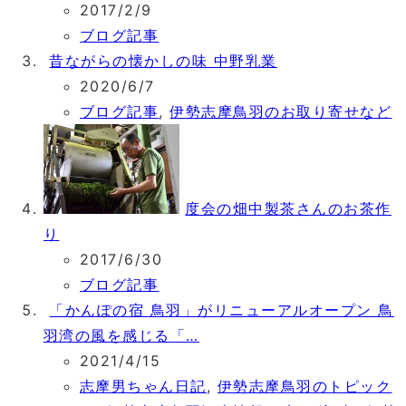
2017/2/9
ブログ記事
昔ながらの懐かしの味 中野乳業
2020/6/7
ブログ記事
,
伊勢志摩鳥羽のお取り寄せなど
度会の畑中製茶さんのお茶作
り
2017/6/30
ブログ記事
「かんぽの宿 鳥羽」がリニューアルオープン 鳥
羽湾の風を感じる「…
2021/4/15
志摩男ちゃん日記
,
伊勢志摩鳥羽のトピック