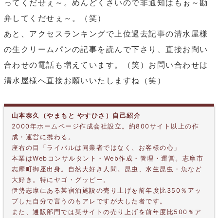
ってくだせぇ～。めんどくさいので非通知はもぉ～勘
弁してくだせぇ～。（笑）
あと、アクセスランキングで上位過去記事の清水屋様
の生クリームパンの記事を読んで下さり、直接お問い
合わせの電話も増えています。（笑）お問い合わせは
清水屋様へ直接お願いいたしますね（笑）
山本泰久（やまもと やすひさ）自己紹介
2000年ホームページ作成会社設立。約800サイト以上の作
成・運営に携わる。
座右の目「ライバルは同業者ではなく、お客様の心」
本業はWebコンサルタント・Web作成・管理・運営。志摩市
志摩町御座出身。自然大好き人間。昆虫、水生昆虫・魚など
大好き。特にヤゴ・グッピー。
伊勢志摩にある某宿泊施設の売り上げを前年度比350％アッ
プした自分で言うのもアレですが大した者です。
また、通販部門では某サイトの売り上げを前年度比500％ア