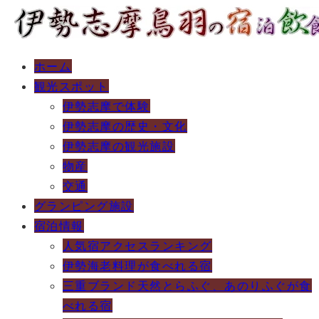
ホーム
観光スポット
伊勢志摩で体験
伊勢志摩の歴史・文化
伊勢志摩の観光施設
物産
交通
グランピング施設
宿泊情報
人気宿アクセスランキング
伊勢海老料理が食べれる宿
三重ブランド天然とらふぐ、あのりふぐが食
べれる宿