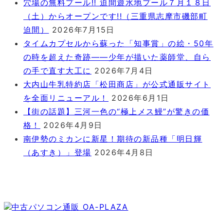
穴場の無料プール!! 迫間遊水地プール７月１８日
（土）からオープンです!!（三重県志摩市磯部町
迫間）
2026年7月15日
タイムカプセルから蘇った「知事賞」の絵・50年
の時を超えた奇跡――少年が描いた薬師堂、自ら
の手で直す大工に
2026年7月4日
大内山牛乳特約店「松田商店」が公式通販サイト
を全面リニューアル！
2026年6月1日
【街の話題】三河一色の“極上メス鰻”が驚きの価
格！
2026年4月9日
南伊勢のミカンに新星！期待の新品種「明日輝
（あすき）」登場
2026年4月8日
中古パソコン通販 OA-PLAZA