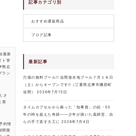
記事カテゴリ別
おすすめ通販商品
ブログ記事
泊最新
イト管
最新記事
伊勢志
プラン
穴場の無料プール!! 迫間遊水地プール７月１８日
（土）からオープンです!!（三重県志摩市磯部町
迫間）
2026年7月15日
くさ
と遊
タイムカプセルから蘇った「知事賞」の絵・50
年の時を超えた奇跡――少年が描いた薬師堂、自
らの手で直す大工に
2026年7月4日
・予約情
期間限