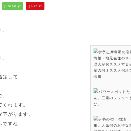
feedly
Pin it
す。
伊勢志摩鳥羽の宿
す。
情報・地元在住のサ
理人がおススメする
摩の宿オススメ宿泊
指定して
情報
パワースポットた
で、
ん。三重のレジャー
てくれます。
び。
が下がります。
伊勢の宿 | 宿泊
ルですね
報。人気宿のお得な