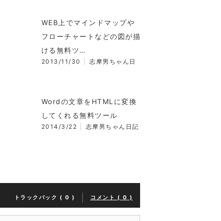
WEB上でマインドマップや
フローチャートなどの図が描
ける無料ツ…
2013/11/30
志摩男ちゃん日
Wordの文章をHTMLに変換
してくれる無料ツール
2014/3/22
志摩男ちゃん日記
トラックバック ( 0 )
コメント ( 0 )