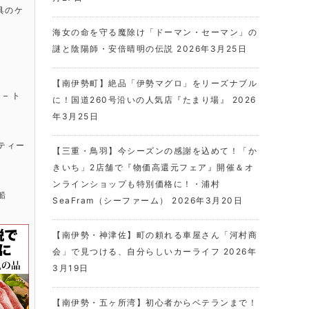
具のケ
海女の命を守る魔除け「ドーマン・セーマン」の
謎と陰陽師・安倍晴明の伝説
2026年3月25日
【南伊勢町】絶品「伊勢マグロ」をリーズナブル
に！国道260号沿いの人気店『たまり場』
2026
年3月25日
【三重・鳥羽】今シーズンの感謝を込めて！「か
きいち」2店舗で『物価高還元フェア』開催＆オ
ンラインショップも特別価格に！・浦村
SeaFram（シーファーム）
2026年3月20日
【南伊勢・神津佐】町の頼れる車屋さん「河村商
会」で見つける、自分らしいカーライフ
2026年
3月19日
【南伊勢・五ヶ所湾】初心者からベテランまで！