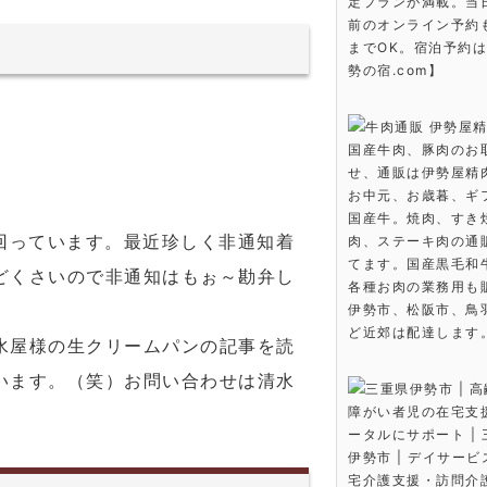
定プランが満載。当
前のオンライン予約も
までOK。宿泊予約
勢の宿.com】
牛肉通販 伊勢屋精
国産牛肉、豚肉のお
せ、通販は伊勢屋精
お中元、お歳暮、ギ
国産牛。焼肉、すき
回っています。最近珍しく非通知着
肉、ステーキ肉の通
てます。国産黒毛和
どくさいので非通知はもぉ～勘弁し
各種お肉の業務用も
伊勢市、松阪市、鳥
ど近郊は配達します
水屋様の生クリームパンの記事を読
います。（笑）お問い合わせは清水
三重県伊勢市 | 
障がい者児の在宅支
ータルにサポート |
伊勢市 | デイサー
宅介護支援・訪問介