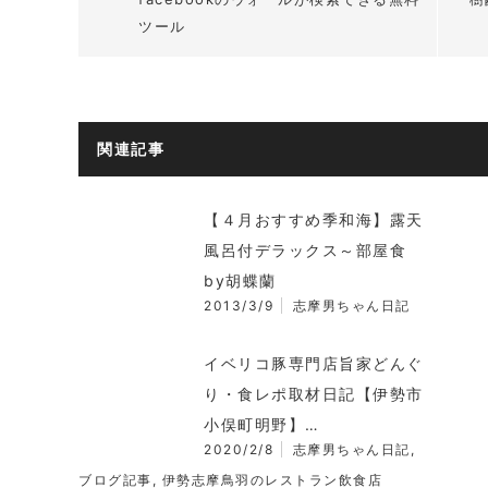
ツール
関連記事
【４月おすすめ季和海】露天
風呂付デラックス～部屋食
by胡蝶蘭
2013/3/9
志摩男ちゃん日記
イベリコ豚専門店旨家どんぐ
り・食レポ取材日記【伊勢市
小俣町明野】…
2020/2/8
志摩男ちゃん日記
,
ブログ記事
,
伊勢志摩鳥羽のレストラン飲食店