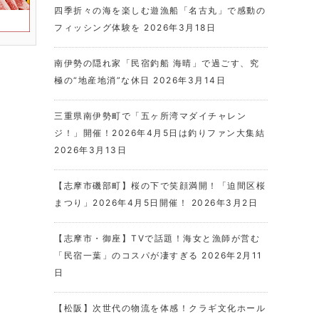
四季折々の海を楽しむ遊漁船「名古丸」で感動の
フィッシング体験を
2026年3月18日
南伊勢の隠れ家「民宿釣船 海晴」で過ごす、究
極の“地産地消”な休日
2026年3月14日
三重県南伊勢町で「五ヶ所湾マダイチャレン
ジ！」開催！2026年4月5日は釣りファン大集結
2026年3月13日
【志摩市磯部町】桜の下で笑顔満開！「迫間区桜
まつり」2026年4月5日開催！
2026年3月2日
【志摩市・御座】TVで話題！海女と漁師が営む
「民宿一葉」のコスパが凄すぎる
2026年2月11
日
【松阪】次世代の物流を体感！クラギ文化ホール