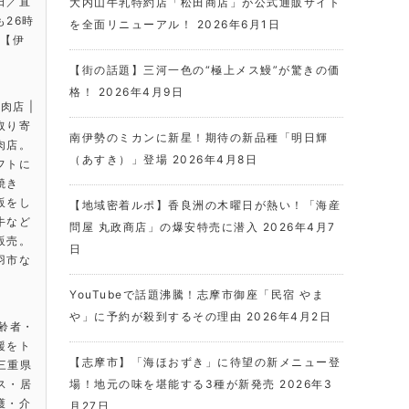
日／直
大内山牛乳特約店「松田商店」が公式通販サイト
26時
を全面リニューアル！
2026年6月1日
は【伊
【街の話題】三河一色の“極上メス鰻”が驚きの価
格！
2026年4月9日
肉店 |
取り寄
南伊勢のミカンに新星！期待の新品種「明日輝
肉店。
（あすき）」登場
2026年4月8日
フトに
焼き
販をし
【地域密着ルポ】香良洲の木曜日が熱い！「海産
牛など
問屋 丸政商店」の爆安特売に潜入
2026年4月7
販売。
日
羽市な
。
YouTubeで話題沸騰！志摩市御座「民宿 やま
や」に予約が殺到するその理由
2026年4月2日
高齢者・
援をト
【志摩市】「海ほおずき」に待望の新メニュー登
 三重県
ビス・居
場！地元の味を堪能する3種が新発売
2026年3
護・介
月27日