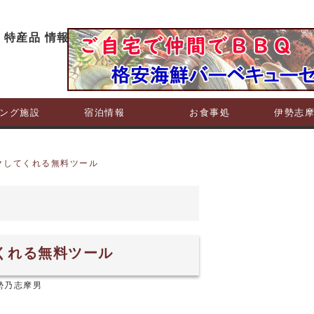
ング施設
宿泊情報
お食事処
伊勢志
クしてくれる無料ツール
くれる無料ツール
勢乃志摩男