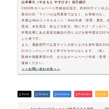
山本泰久（やまもと やすひさ）自己紹介
2000年ホームページ作成会社設立。約800サイト以
座右の目「ライバルは同業者ではなく、お客様の心」
本業はWebコンサルタント・Web作成・管理・運営
昆虫、水生昆虫・魚など大好き。特にヤゴ・グッピー
伊勢志摩にある某宿泊施設の売り上げを前年度比350
した者です。
また、通販部門では某サイトの売り上げを前年度比50
のロジックにハマると何ぞかをやらかします。（笑）
取材や掲載希望の方、またはホームページ作成・管理
連絡ください。
＞＞お問い合わせ先＜＜
Post
Share
Hatena
Pocket
RSS
facebookのウォールが検索できる無料
樹