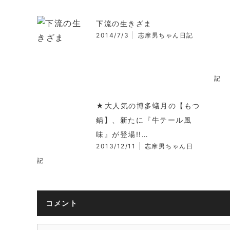
下流の生きざま
2014/7/3
志摩男ちゃん日記
記
★大人気の博多蟻月の【もつ
鍋】、新たに『牛テール風
味』が登場!!…
2013/12/11
志摩男ちゃん日
記
コメント