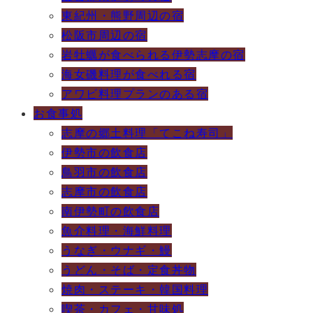
東紀州・熊野周辺の宿
松阪市周辺の宿
岩牡蠣が食べられる伊勢志摩の宿
海女磯料理が食べれる宿
アワビ料理プランのある宿
お食事処
志摩の郷土料理「てこね寿司」
伊勢市の飲食店
鳥羽市の飲食店
志摩市の飲食店
南伊勢町の飲食店
魚介料理・海鮮料理
うなぎ・ウナギ・鰻
うどん・そば・定食丼物
焼肉・ステーキ・韓国料理
喫茶・カフェ・甘味処