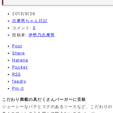
2013/9/26
志摩男ちゃん日記
コメント:
0
投稿者:
伊勢乃志摩男
Post
Share
Hatena
Pocket
RSS
feedly
Pin it
こだわり満載の具だくさんバーガーに舌鼓
ジューシーなパテとコクのあるソースなど、こだわりの