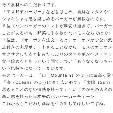
その素材へのこだわりです。
「モス野菜バーガー」などをはじめ、新鮮なレタスやキ
シャキシャキ感を楽しめるバーガーが満載なのです。
６位《ハンバーガーのトマトが厚切り過ぎて、バーガー
ことがあるのも、野菜に手を抜かないモスならではです
３位は、《オニポテを注文すると、オニオンが少ない気
皮付きの肉厚ポテトもさることながら、モスのオニオン
サクサクした衣と甘みたっぷりのタマネギがベストマッ
食べ始めるとあっという間で、つい「もうなくなっちゃ
いう気持ちになってしまいます。
モスバーガーは、「山（Mountain）のように気高く堂
「海（Ocean）のように深く広い心で」「太陽（Sun
尽きることのない情熱を持って」というのがその店名の
高い志を持った日本発のハンバーガーチェーン、
これからもこだわり商品を生み出してほしいですね。