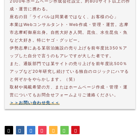
2000年ホームページ作成会社設立。約800サイト以上の作
成・運営に携わる。
座右の目「ライバルは同業者ではなく、お客様の心」
本業はWebコンサルタント・Web作成・管理・運営。志摩
市志摩町御座出身。自然大好き人間。昆虫、水生昆虫・魚
など大好き。特にヤゴ・グッピー。
伊勢志摩にある某宿泊施設の売り上げを前年度比350％ア
ップした自分で言うのもアレですが大した者です。
また、通販部門では某サイトの売り上げを前年度比500％
アップなど20年研究し続けている独自のロジックにハマる
と何ぞかをやらかします。（笑）
取材や掲載希望の方、またはホームページ作成・管理・運
営についてもお問合せフォームよりご連絡ください。
＞＞お問い合わせ先＜＜