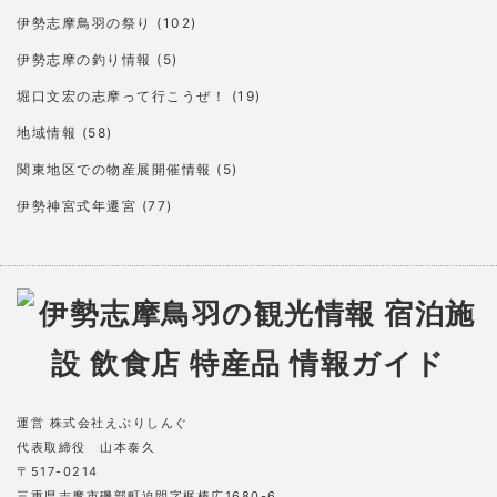
伊勢志摩鳥羽の祭り
(102)
伊勢志摩の釣り情報
(5)
堀口文宏の志摩って行こうぜ！
(19)
地域情報
(58)
関東地区での物産展開催情報
(5)
伊勢神宮式年遷宮
(77)
運営 株式会社えぶりしんぐ
代表取締役 山本泰久
〒517-0214
三重県志摩市磯部町迫間字梶棒広1680-6