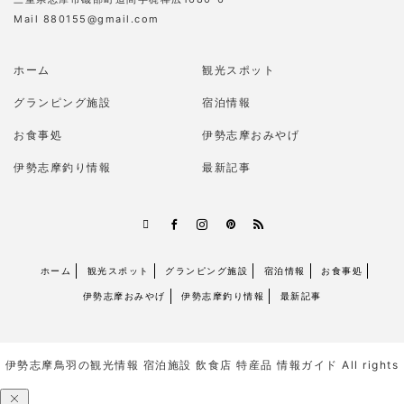
Mail 880155@gmail.com
ホーム
観光スポット
グランピング施設
宿泊情報
お食事処
伊勢志摩おみやげ
伊勢志摩釣り情報
最新記事
RSS
X
Facebook
Instagram
Pinterest
ホーム
観光スポット
グランピング施設
宿泊情報
お食事処
伊勢志摩おみやげ
伊勢志摩釣り情報
最新記事
伊勢志摩鳥羽の観光情報 宿泊施設 飲食店 特産品 情報ガイド
All rights