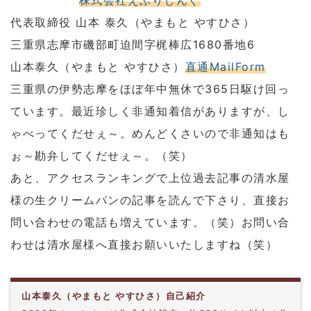
株式会社えぶりしんぐ
代表取締役 山本 泰久（やまもと やすひさ）
三重県志摩市磯部町迫間字梶棒広1680番地6
山本泰久（やまもと やすひさ）
直通MailForm
三重県の伊勢志摩をほぼ年中無休で365日駆け回っ
ています。最近珍しく非通知着信がありますが、し
ゃべってくだせぇ～。めんどくさいので非通知はも
ぉ～勘弁してくだせぇ～。（笑）
あと、アクセスランキングで上位過去記事の清水屋
様の生クリームパンの記事を読んで下さり、直接お
問い合わせの電話も増えています。（笑）お問い合
わせは清水屋様へ直接お願いいたしますね（笑）
山本泰久（やまもと やすひさ）自己紹介