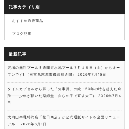
記事カテゴリ別
おすすめ通販商品
ブログ記事
最新記事
穴場の無料プール!! 迫間遊水地プール７月１８日（土）からオー
プンです!!（三重県志摩市磯部町迫間）
2026年7月15日
タイムカプセルから蘇った「知事賞」の絵・50年の時を超えた奇
跡――少年が描いた薬師堂、自らの手で直す大工に
2026年7月4
日
大内山牛乳特約店「松田商店」が公式通販サイトを全面リニュー
アル！
2026年6月1日