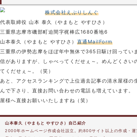
株式会社えぶりしんぐ
代表取締役 山本 泰久（やまもと やすひさ）
三重県志摩市磯部町迫間字梶棒広1680番地6
山本泰久（やまもと やすひさ）
直通MailForm
三重県の伊勢志摩をほぼ年中無休で365日駆け回ってい
信がありますが、しゃべってくだせぇ～。めんどくさい
てくだせぇ～。（笑）
あと、アクセスランキングで上位過去記事の清水屋様の
んで下さり、直接お問い合わせの電話も増えています。
屋様へ直接お願いいたしますね（笑）
山本泰久（やまもと やすひさ）自己紹介
2000年ホームページ作成会社設立。約800サイト以上の作成・