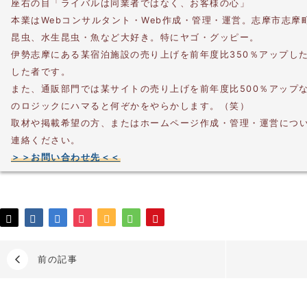
座右の目「ライバルは同業者ではなく、お客様の心」
本業はWebコンサルタント・Web作成・管理・運営。志摩市志摩
昆虫、水生昆虫・魚など大好き。特にヤゴ・グッピー。
伊勢志摩にある某宿泊施設の売り上げを前年度比350％アップし
した者です。
また、通販部門では某サイトの売り上げを前年度比500％アップ
のロジックにハマると何ぞかをやらかします。（笑）
取材や掲載希望の方、またはホームページ作成・管理・運営につ
連絡ください。
＞＞お問い合わせ先＜＜
前の記事