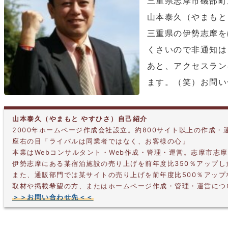
三重県志摩市磯部町
山本泰久（やまもと
三重県の伊勢志摩を
くさいので非通知は
あと、アクセスラン
ます。（笑）お問い
山本泰久（やまもと やすひさ）自己紹介
2000年ホームページ作成会社設立。約800サイト以上の作成・
座右の目「ライバルは同業者ではなく、お客様の心」
本業はWebコンサルタント・Web作成・管理・運営。志摩市志
伊勢志摩にある某宿泊施設の売り上げを前年度比350％アップ
また、通販部門では某サイトの売り上げを前年度比500％アッ
取材や掲載希望の方、またはホームページ作成・管理・運営につ
＞＞お問い合わせ先＜＜