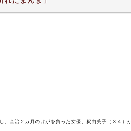
折れたまんま」
し、全治２カ月のけがを負った女優、釈由美子（３４）