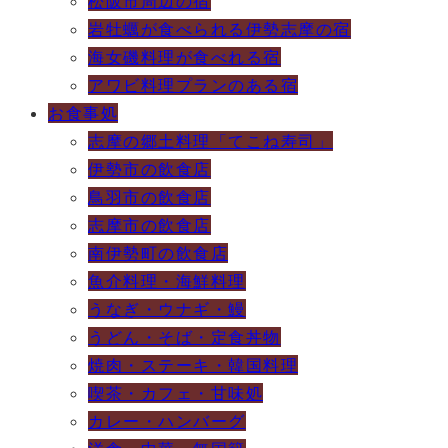
松阪市周辺の宿
岩牡蠣が食べられる伊勢志摩の宿
海女磯料理が食べれる宿
アワビ料理プランのある宿
お食事処
志摩の郷土料理「てこね寿司」
伊勢市の飲食店
鳥羽市の飲食店
志摩市の飲食店
南伊勢町の飲食店
魚介料理・海鮮料理
うなぎ・ウナギ・鰻
うどん・そば・定食丼物
焼肉・ステーキ・韓国料理
喫茶・カフェ・甘味処
カレー・ハンバーグ