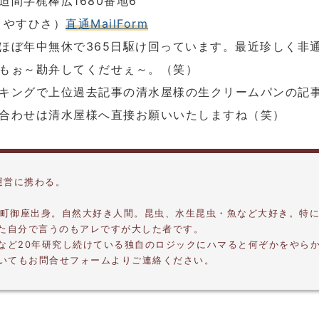
迫間字梶棒広1680番地6
 やすひさ）
直通MailForm
ほぼ年中無休で365日駆け回っています。最近珍しく非
もぉ～勘弁してくだせぇ～。（笑）
キングで上位過去記事の清水屋様の生クリームパンの記
合わせは清水屋様へ直接お願いいたしますね（笑）
運営に携わる。
摩町御座出身。自然大好き人間。昆虫、水生昆虫・魚など大好き。特
した自分で言うのもアレですが大した者です。
プなど20年研究し続けている独自のロジックにハマると何ぞかをやら
いてもお問合せフォームよりご連絡ください。