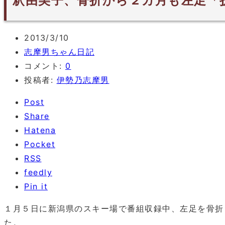
釈由美子、骨折から２カ月も左足「
2013/3/10
志摩男ちゃん日記
コメント:
0
投稿者:
伊勢乃志摩男
Post
Share
Hatena
Pocket
RSS
feedly
Pin it
１月５日に新潟県のスキー場で番組収録中、左足を骨折
た。