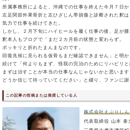
所属事務所によると、沖縄での仕事を終えた今月７日か
左足関節外果骨折と左ひざじん帯損傷と診断された釈は
気力で仕事を続けてきた。
しかし、２月下旬にハイヒールを履く仕事の後、足が腫
釈本人もブログで「まだ２カ月前の状態と変わらず。
ポッキリと折れたまんまなのです。
回復兆候に見られる仮骨もまだ確認できません」と明か
続けて「何よりもまず、怪我の完治のためにリハビリと
まずは治すことが本当の仕事なんじゃないかと思います
どうか信じて待っていてください」と綴り、ファンに謝
この記事の投稿または推奨している人
株式会社えぶりしん
代表取締役 山本 