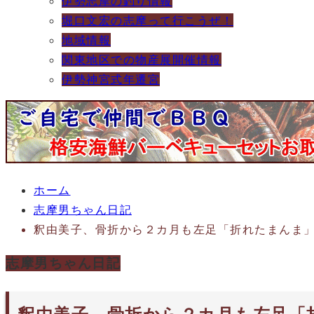
伊勢志摩の釣り情報
堀口文宏の志摩って行こうぜ！
地域情報
関東地区での物産展開催情報
伊勢神宮式年遷宮
ホーム
志摩男ちゃん日記
釈由美子、骨折から２カ月も左足「折れたまんま
志摩男ちゃん日記