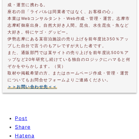
成・運営に携わる。
座右の目「ライバルは同業者ではなく、お客様の心」
本業はWebコンサルタント・Web作成・管理・運営。志摩市
志摩町御座出身。自然大好き人間。昆虫、水生昆虫・魚など
大好き。特にヤゴ・グッピー。
伊勢志摩にある某宿泊施設の売り上げを前年度比350％アッ
プした自分で言うのもアレですが大した者です。
また、通販部門では某サイトの売り上げを前年度比500％ア
ップなど20年研究し続けている独自のロジックにハマると何
ぞかをやらかします。（笑）
取材や掲載希望の方、またはホームページ作成・管理・運営
についてもお問合せフォームよりご連絡ください。
＞＞お問い合わせ先＜＜
Post
Share
Hatena