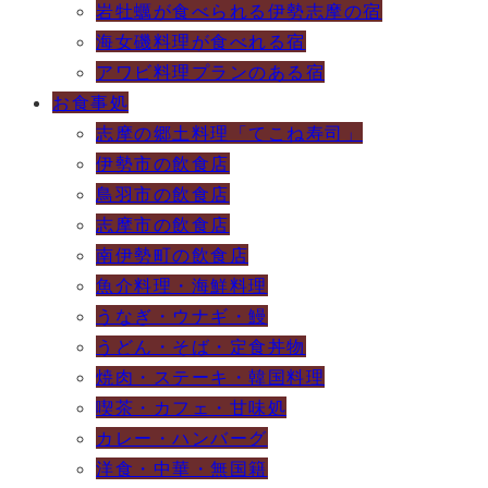
岩牡蠣が食べられる伊勢志摩の宿
海女磯料理が食べれる宿
アワビ料理プランのある宿
お食事処
志摩の郷土料理「てこね寿司」
伊勢市の飲食店
鳥羽市の飲食店
志摩市の飲食店
南伊勢町の飲食店
魚介料理・海鮮料理
うなぎ・ウナギ・鰻
うどん・そば・定食丼物
焼肉・ステーキ・韓国料理
喫茶・カフェ・甘味処
カレー・ハンバーグ
洋食・中華・無国籍