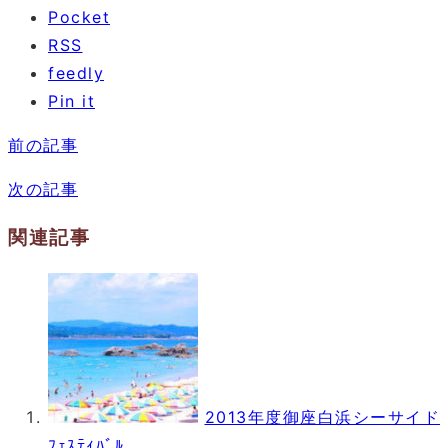
Pocket
RSS
feedly
Pin it
前の記事
次の記事
関連記事
2013年度御座白浜シーサイド
ﾌｪｽﾃｨﾊﾞﾙ