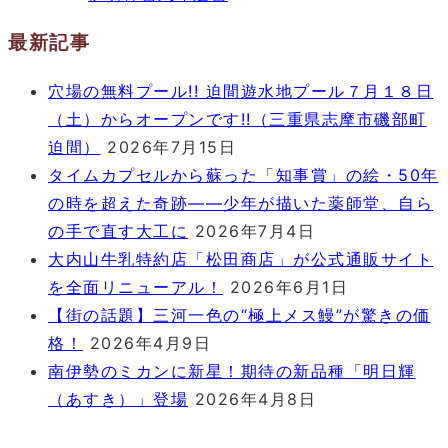
最新記事
穴場の無料プール!! 迫間遊水地プール７月１８日
（土）からオープンです!!（三重県志摩市磯部町
迫間）
2026年7月15日
タイムカプセルから蘇った「知事賞」の絵・50年
の時を超えた奇跡――少年が描いた薬師堂、自ら
の手で直す大工に
2026年7月4日
大内山牛乳特約店「松田商店」が公式通販サイト
を全面リニューアル！
2026年6月1日
【街の話題】三河一色の“極上メス鰻”が驚きの価
格！
2026年4月9日
南伊勢のミカンに新星！期待の新品種「明日輝
（あすき）」登場
2026年4月8日