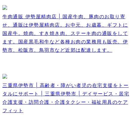
牛肉通販 伊勢屋精肉店 | 国産牛肉、豚肉のお取り寄
せ、通販は伊勢屋精肉店。お中元、お歳暮、ギフトに
国産牛。焼肉、すき焼き肉、ステーキ肉の通販をして
ます。国産黒毛和牛など各種お肉の業務用も販売。伊
勢市、松阪市、鳥羽市など近郊は配達します。
三重県伊勢市 | 高齢者・障がい者児の在宅支援をトー
タルにサポート | 三重県伊勢市 | デイサービス・居宅
介護支援・訪問介護・介護タクシー・福祉用具のケア
フィット