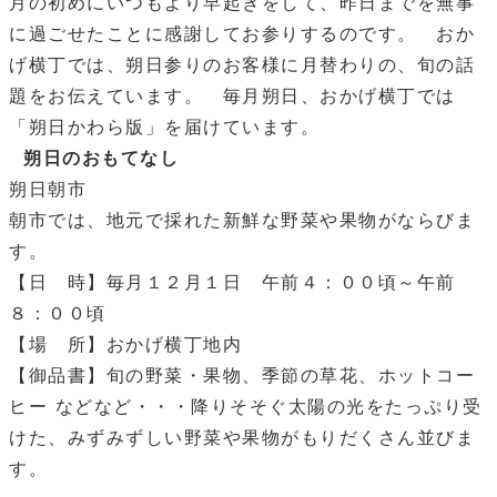
月の初めにいつもより早起きをして、昨日までを無事
に過ごせたことに感謝してお参りするのです。 おか
げ横丁では、朔日参りのお客様に月替わりの、旬の話
題をお伝えています。 毎月朔日、おかげ横丁では
「朔日かわら版」を届けています。
朔日のおもてなし
朔日朝市
朝市では、地元で採れた新鮮な野菜や果物がならびま
す。
【日 時】毎月１２月１日 午前４：００頃～午前
８：００頃
【場 所】おかげ横丁地内
【御品書】旬の野菜・果物、季節の草花、ホットコー
ヒー などなど・・・降りそそぐ太陽の光をたっぷり受
けた、みずみずしい野菜や果物がもりだくさん並びま
す。