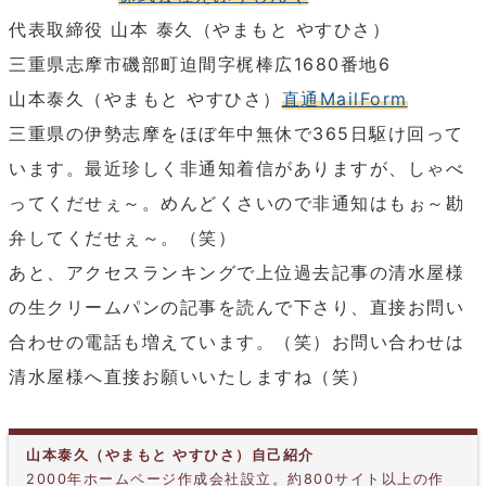
代表取締役 山本 泰久（やまもと やすひさ）
三重県志摩市磯部町迫間字梶棒広1680番地6
山本泰久（やまもと やすひさ）
直通MailForm
三重県の伊勢志摩をほぼ年中無休で365日駆け回って
います。最近珍しく非通知着信がありますが、しゃべ
ってくだせぇ～。めんどくさいので非通知はもぉ～勘
弁してくだせぇ～。（笑）
あと、アクセスランキングで上位過去記事の清水屋様
の生クリームパンの記事を読んで下さり、直接お問い
合わせの電話も増えています。（笑）お問い合わせは
清水屋様へ直接お願いいたしますね（笑）
山本泰久（やまもと やすひさ）自己紹介
2000年ホームページ作成会社設立。約800サイト以上の作