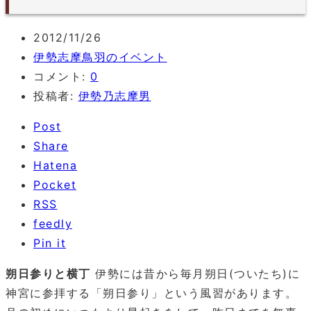
2012/11/26
伊勢志摩鳥羽のイベント
コメント:
0
投稿者:
伊勢乃志摩男
Post
Share
Hatena
Pocket
RSS
feedly
Pin it
朔日参りと横丁
伊勢には昔から毎月朔日(ついたち)に
神宮に参拝する「朔日参り」という風習があります。