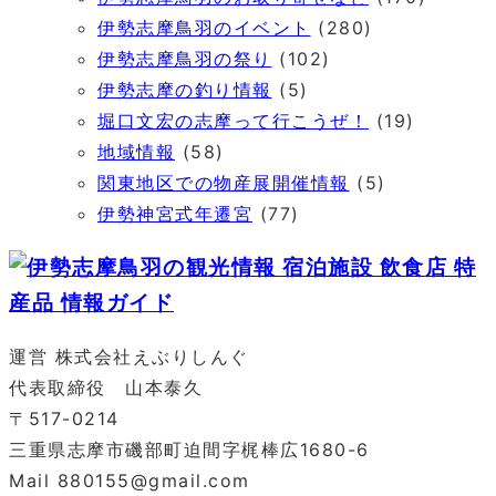
伊勢志摩鳥羽のイベント
(280)
伊勢志摩鳥羽の祭り
(102)
伊勢志摩の釣り情報
(5)
堀口文宏の志摩って行こうぜ！
(19)
地域情報
(58)
関東地区での物産展開催情報
(5)
伊勢神宮式年遷宮
(77)
運営 株式会社えぶりしんぐ
代表取締役 山本泰久
〒517-0214
三重県志摩市磯部町迫間字梶棒広1680-6
Mail 880155@gmail.com