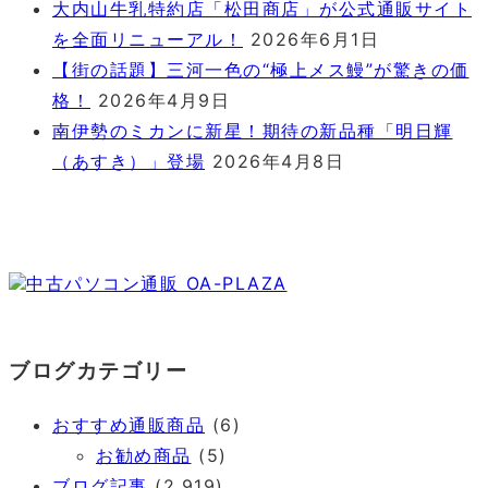
大内山牛乳特約店「松田商店」が公式通販サイト
を全面リニューアル！
2026年6月1日
【街の話題】三河一色の“極上メス鰻”が驚きの価
格！
2026年4月9日
南伊勢のミカンに新星！期待の新品種「明日輝
（あすき）」登場
2026年4月8日
中古パソコン通販 OA-PLAZA
ブログカテゴリー
おすすめ通販商品
(6)
お勧め商品
(5)
ブログ記事
(2,919)