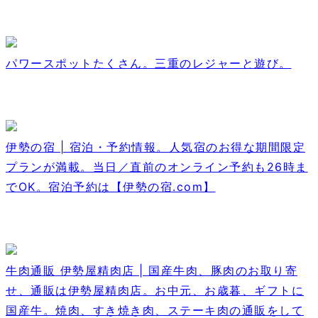
パワースポットたくさん。三重のレジャーと遊び。
伊勢の宿 | 宿泊・予約情報。人気宿のお得な期間限定
プランが満載。当日／直前のオンライン予約も26時ま
でOK。宿泊予約は【伊勢の宿.com】
牛肉通販 伊勢屋精肉店 | 国産牛肉、豚肉のお取り寄
せ、通販は伊勢屋精肉店。お中元、お歳暮、ギフトに
国産牛。焼肉、すき焼き肉、ステーキ肉の通販をして