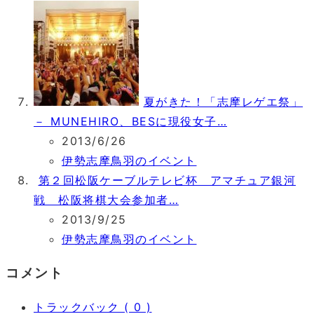
夏がきた！「志摩レゲエ祭」
－ MUNEHIRO、BESに現役女子…
2013/6/26
伊勢志摩鳥羽のイベント
第２回松阪ケーブルテレビ杯 アマチュア銀河
戦 松阪将棋大会参加者…
2013/9/25
伊勢志摩鳥羽のイベント
コメント
トラックバック ( 0 )