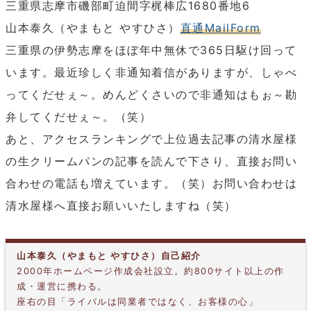
三重県志摩市磯部町迫間字梶棒広1680番地6
山本泰久（やまもと やすひさ）
直通MailForm
三重県の伊勢志摩をほぼ年中無休で365日駆け回って
います。最近珍しく非通知着信がありますが、しゃべ
ってくだせぇ～。めんどくさいので非通知はもぉ～勘
弁してくだせぇ～。（笑）
あと、アクセスランキングで上位過去記事の清水屋様
の生クリームパンの記事を読んで下さり、直接お問い
合わせの電話も増えています。（笑）お問い合わせは
清水屋様へ直接お願いいたしますね（笑）
山本泰久（やまもと やすひさ）自己紹介
2000年ホームページ作成会社設立。約800サイト以上の作
成・運営に携わる。
座右の目「ライバルは同業者ではなく、お客様の心」