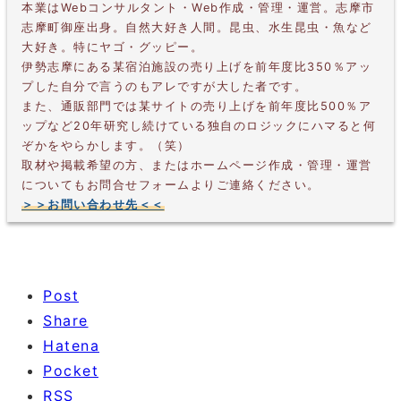
本業はWebコンサルタント・Web作成・管理・運営。志摩市
志摩町御座出身。自然大好き人間。昆虫、水生昆虫・魚など
大好き。特にヤゴ・グッピー。
伊勢志摩にある某宿泊施設の売り上げを前年度比350％アッ
プした自分で言うのもアレですが大した者です。
また、通販部門では某サイトの売り上げを前年度比500％ア
ップなど20年研究し続けている独自のロジックにハマると何
ぞかをやらかします。（笑）
取材や掲載希望の方、またはホームページ作成・管理・運営
についてもお問合せフォームよりご連絡ください。
＞＞お問い合わせ先＜＜
Post
Share
Hatena
Pocket
RSS