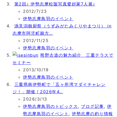
第2回♪ 伊勢志摩松阪写真愛好家7人展♪
2012/7/23
伊勢志摩鳥羽のイベント
渦見潟御厨祭（うずみがたみくりやまつり） in
志摩市阿児町鵜方…
2012/11/25
伊勢志摩鳥羽のイベント
熊野古道の魅力紹介 三重テラスで
セミナー
2013/10/19
伊勢志摩鳥羽のイベント
三重県南伊勢町で「五ヶ所湾マダイチャレン
ジ！」開催！2026年4…
2026/3/13
伊勢志摩鳥羽のトピックス
,
ブログ記事
,
伊
勢志摩鳥羽のイベント
,
伊勢志摩の釣り情報