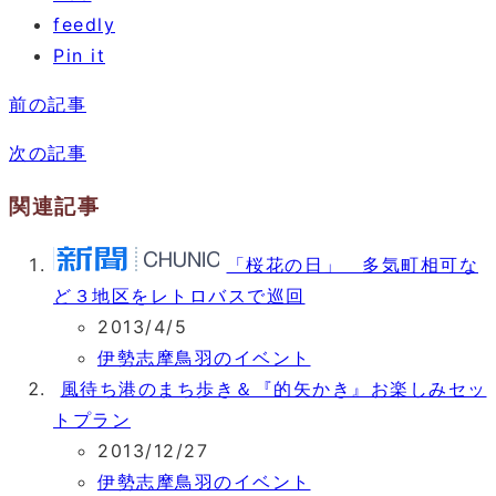
feedly
Pin it
前の記事
次の記事
関連記事
「桜花の日」 多気町相可な
ど３地区をレトロバスで巡回
2013/4/5
伊勢志摩鳥羽のイベント
風待ち港のまち歩き＆『的矢かき』お楽しみセッ
トプラン
2013/12/27
伊勢志摩鳥羽のイベント