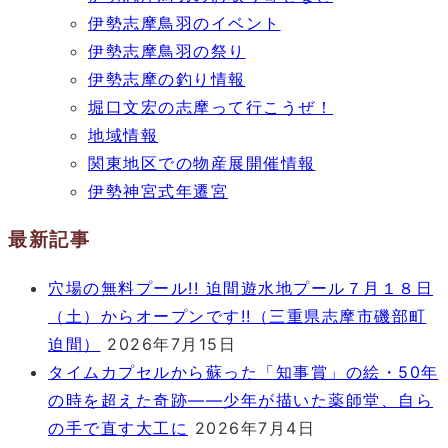
伊勢志摩鳥羽のイベント
伊勢志摩鳥羽の祭り
伊勢志摩の釣り情報
堀口文宏の志摩って行こうぜ！
地域情報
関東地区での物産展開催情報
伊勢神宮式年遷宮
最新記事
穴場の無料プール!! 迫間遊水地プール７月１８日
（土）からオープンです!!（三重県志摩市磯部町
迫間）
2026年7月15日
タイムカプセルから蘇った「知事賞」の絵・50年
の時を超えた奇跡――少年が描いた薬師堂、自ら
の手で直す大工に
2026年7月4日