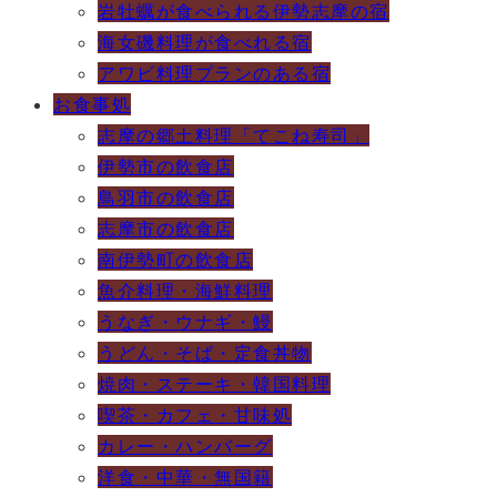
岩牡蠣が食べられる伊勢志摩の宿
海女磯料理が食べれる宿
アワビ料理プランのある宿
お食事処
志摩の郷土料理「てこね寿司」
伊勢市の飲食店
鳥羽市の飲食店
志摩市の飲食店
南伊勢町の飲食店
魚介料理・海鮮料理
うなぎ・ウナギ・鰻
うどん・そば・定食丼物
焼肉・ステーキ・韓国料理
喫茶・カフェ・甘味処
カレー・ハンバーグ
洋食・中華・無国籍