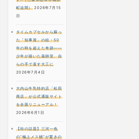
町迫間）
2026年7月15
日
タイムカプセルから蘇っ
た「知事賞」の絵・50
年の時を超えた奇跡――
少年が描いた薬師堂、自
らの手で直す大工に
2026年7月4日
大内山牛乳特約店「松田
商店」が公式通販サイト
を全面リニューアル！
2026年6月1日
【街の話題】三河一色
の“極上メス鰻”が驚きの