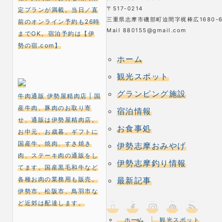
〒517-0214
定プランが満載。当日／直
三重県志摩市磯部町迫間字梶棒広1680-
前のオンライン予約も26時
Mail 880155@gmail.com
までOK。宿泊予約は【伊
勢の宿.com】
ホーム
観光スポット
グランピング施設
牛肉通販 伊勢屋精肉店 | 国
産牛肉、豚肉のお取り寄
宿泊情報
せ、通販は伊勢屋精肉店。
お食事処
お中元、お歳暮、ギフトに
国産牛。焼肉、すき焼き
伊勢志摩おみやげ
肉、ステーキ肉の通販をし
伊勢志摩釣り情報
てます。国産黒毛和牛など
各種お肉の業務用も販売。
最新記事
伊勢市、松阪市、鳥羽市な
ど近郊は配達します。
X
RSS
Facebook
Instagram
Pinterest
ホーム
観光スポット