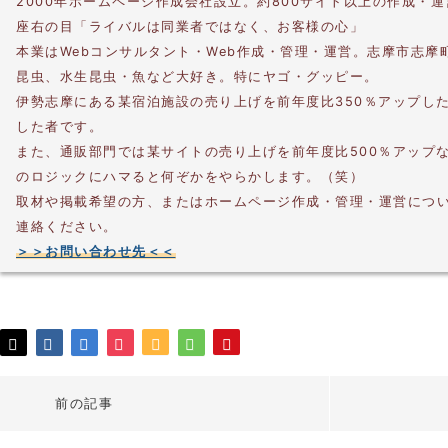
2000年ホームページ作成会社設立。約800サイト以上の作成・
座右の目「ライバルは同業者ではなく、お客様の心」
本業はWebコンサルタント・Web作成・管理・運営。志摩市志摩
昆虫、水生昆虫・魚など大好き。特にヤゴ・グッピー。
伊勢志摩にある某宿泊施設の売り上げを前年度比350％アップし
した者です。
また、通販部門では某サイトの売り上げを前年度比500％アップ
のロジックにハマると何ぞかをやらかします。（笑）
取材や掲載希望の方、またはホームページ作成・管理・運営につ
連絡ください。
＞＞お問い合わせ先＜＜
前の記事