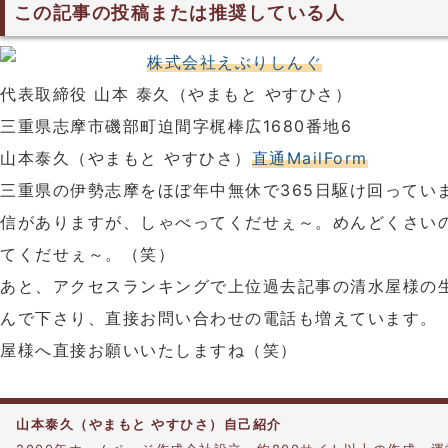
この記事の投稿または推奨している人
株式会社えぶりしんぐ
代表取締役 山本 泰久（やまもと やすひさ）
三重県志摩市磯部町迫間字梶棒広1680番地6
山本泰久（やまもと やすひさ）
直通MailForm
三重県の伊勢志摩をほぼ年中無休で365日駆け回ってい
信がありますが、しゃべってくだせぇ～。めんどくさい
てくだせぇ～。（笑）
あと、アクセスランキングで上位過去記事の清水屋様の
んで下さり、直接お問い合わせの電話も増えています。
屋様へ直接お願いいたしますね（笑）
山本泰久（やまもと やすひさ）自己紹介