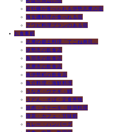
松阪市周辺の宿
岩牡蠣が食べられる伊勢志摩の宿
海女磯料理が食べれる宿
アワビ料理プランのある宿
お食事処
志摩の郷土料理「てこね寿司」
伊勢市の飲食店
鳥羽市の飲食店
志摩市の飲食店
南伊勢町の飲食店
魚介料理・海鮮料理
うなぎ・ウナギ・鰻
うどん・そば・定食丼物
焼肉・ステーキ・韓国料理
喫茶・カフェ・甘味処
カレー・ハンバーグ