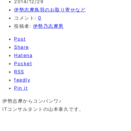
2014/12/29
伊勢志摩鳥羽のお取り寄せなど
コメント:
0
投稿者:
伊勢乃志摩男
Post
Share
Hatena
Pocket
RSS
feedly
Pin it
伊勢志摩からコンバンワ♪
ITコンサルタントの山本泰久です。