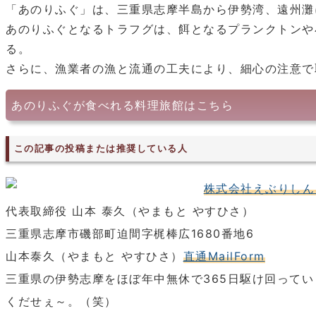
「あのりふぐ」は、三重県志摩半島から伊勢湾、遠州灘
あのりふぐとなるトラフグは、餌となるプランクトンや
る。
さらに、漁業者の漁と流通の工夫により、細心の注意で
あのりふぐが食べれる料理旅館はこちら
この記事の投稿または推奨している人
株式会社えぶりしん
代表取締役 山本 泰久（やまもと やすひさ）
三重県志摩市磯部町迫間字梶棒広1680番地6
山本泰久（やまもと やすひさ）
直通MailForm
三重県の伊勢志摩をほぼ年中無休で365日駆け回って
くだせぇ～。（笑）