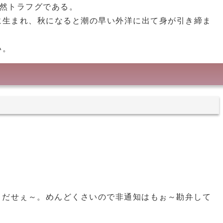
然トラフグである。
に生まれ、秋になると潮の早い外洋に出て身が引き締ま
い。
くだせぇ～。めんどくさいので非通知はもぉ～勘弁して