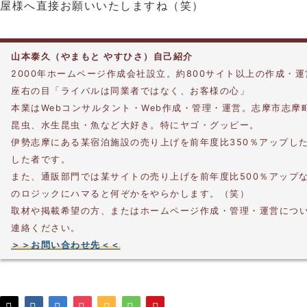
屋様へ直接お願いいたしますね（笑）
山本泰久（やまもと やすひさ）自己紹介
2000年ホームページ作成会社設立。約800サイト以上の作成・
座右の目「ライバルは同業者ではなく、お客様の心」
本業はWebコンサルタント・Web作成・管理・運営。志摩市志摩
昆虫、水生昆虫・魚など大好き。特にヤゴ・グッピー。
伊勢志摩にある某宿泊施設の売り上げを前年度比350％アップし
した者です。
また、通販部門では某サイトの売り上げを前年度比500％アップ
のロジックにハマると何ぞかをやらかします。（笑）
取材や掲載希望の方、またはホームページ作成・管理・運営につ
連絡ください。
＞＞お問い合わせ先＜＜