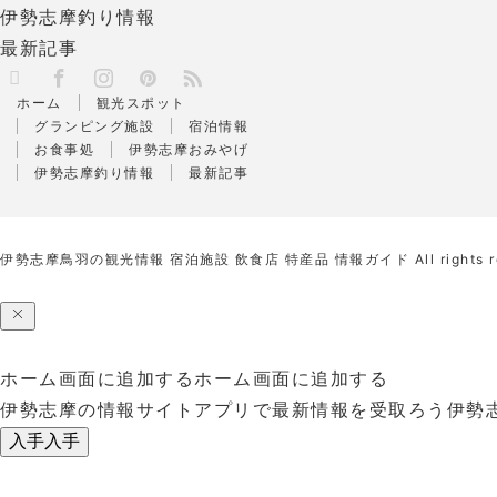
伊勢志摩釣り情報
最新記事
X
RSS
Facebook
Instagram
Pinterest
ホーム
観光スポット
グランピング施設
宿泊情報
お食事処
伊勢志摩おみやげ
伊勢志摩釣り情報
最新記事
伊勢志摩鳥羽の観光情報 宿泊施設 飲食店 特産品 情報ガイド
All rights 
ホーム画面に追加する
ホーム画面に追加する
伊勢志摩の情報サイトアプリで最新情報を受取ろう
伊勢
入手
入手