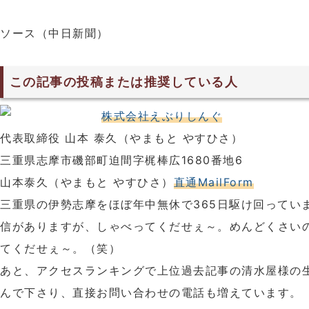
ソース（中日新聞）
この記事の投稿または推奨している人
株式会社えぶりしんぐ
代表取締役 山本 泰久（やまもと やすひさ）
三重県志摩市磯部町迫間字梶棒広1680番地6
山本泰久（やまもと やすひさ）
直通MailForm
三重県の伊勢志摩をほぼ年中無休で365日駆け回ってい
信がありますが、しゃべってくだせぇ～。めんどくさい
てくだせぇ～。（笑）
あと、アクセスランキングで上位過去記事の清水屋様の
んで下さり、直接お問い合わせの電話も増えています。