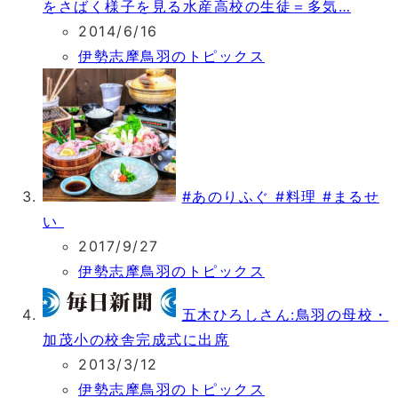
をさばく様子を見る水産高校の生徒＝多気…
2014/6/16
伊勢志摩鳥羽のトピックス
#あのりふぐ #料理 #まるせ
い
2017/9/27
伊勢志摩鳥羽のトピックス
五木ひろしさん:鳥羽の母校・
加茂小の校舎完成式に出席
2013/3/12
伊勢志摩鳥羽のトピックス