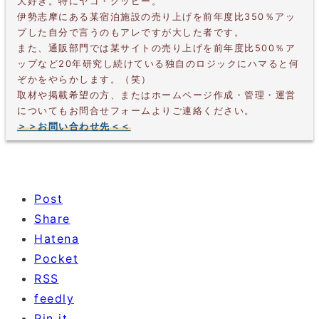
大好き。特にヤゴ・グッピー。
伊勢志摩にある某宿泊施設の売り上げを前年度比350％アッ
プした自分で言うのもアレですが大した者です。
また、通販部門では某サイトの売り上げを前年度比500％ア
ップなど20年研究し続けている独自のロジックにハマると何
ぞかをやらかします。（笑）
取材や掲載希望の方、またはホームページ作成・管理・運営
についてもお問合せフォームよりご連絡ください。
＞＞お問い合わせ先＜＜
Post
Share
Hatena
Pocket
RSS
feedly
Pin it