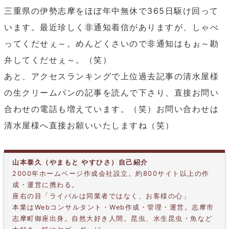
三重県の伊勢志摩をほぼ年中無休で365日駆け回って
います。最近珍しく非通知着信がありますが、しゃべ
ってくだせぇ～。めんどくさいので非通知はもぉ～勘
弁してくだせぇ～。（笑）
あと、アクセスランキングで上位過去記事の清水屋様
の生クリームパンの記事を読んで下さり、直接お問い
合わせの電話も増えています。（笑）お問い合わせは
清水屋様へ直接お願いいたしますね（笑）
山本泰久（やまもと やすひさ）自己紹介
2000年ホームページ作成会社設立。約800サイト以上の作
成・運営に携わる。
座右の目「ライバルは同業者ではなく、お客様の心」
本業はWebコンサルタント・Web作成・管理・運営。志摩市
志摩町御座出身。自然大好き人間。昆虫、水生昆虫・魚など