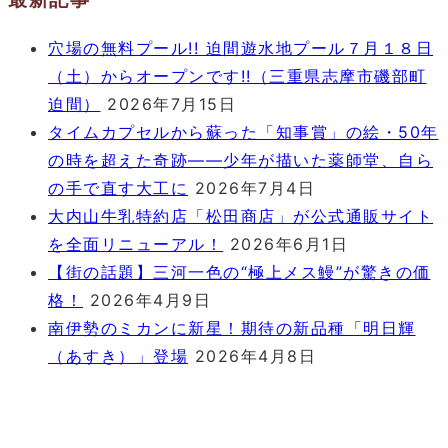
穴場の無料プール!! 迫間遊水地プール７月１８日
（土）からオープンです!!（三重県志摩市磯部町
迫間）
2026年7月15日
タイムカプセルから蘇った「知事賞」の絵・50年
の時を超えた奇跡――少年が描いた薬師堂、自ら
の手で直す大工に
2026年7月4日
大内山牛乳特約店「松田商店」が公式通販サイト
を全面リニューアル！
2026年6月1日
【街の話題】三河一色の“極上メス鰻”が驚きの価
格！
2026年4月9日
南伊勢のミカンに新星！期待の新品種「明日輝
（あすき）」登場
2026年4月8日