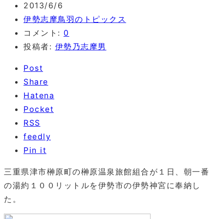
2013/6/6
伊勢志摩鳥羽のトピックス
コメント:
0
投稿者:
伊勢乃志摩男
Post
Share
Hatena
Pocket
RSS
feedly
Pin it
三重県津市榊原町の榊原温泉旅館組合が１日、朝一番
の湯約１００リットルを伊勢市の伊勢神宮に奉納し
た。