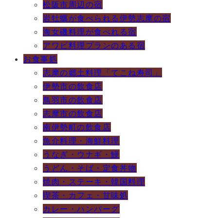
松阪市周辺の宿
岩牡蠣が食べられる伊勢志摩の宿
海女磯料理が食べれる宿
アワビ料理プランのある宿
お食事処
志摩の郷土料理「てこね寿司」
伊勢市の飲食店
鳥羽市の飲食店
志摩市の飲食店
南伊勢町の飲食店
魚介料理・海鮮料理
うなぎ・ウナギ・鰻
うどん・そば・定食丼物
焼肉・ステーキ・韓国料理
喫茶・カフェ・甘味処
カレー・ハンバーグ