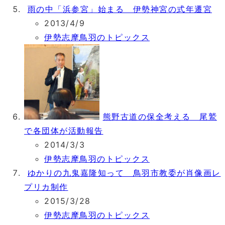
雨の中「浜参宮」始まる 伊勢神宮の式年遷宮
2013/4/9
伊勢志摩鳥羽のトピックス
熊野古道の保全考える 尾鷲
で各団体が活動報告
2014/3/3
伊勢志摩鳥羽のトピックス
ゆかりの九鬼嘉隆知って 鳥羽市教委が肖像画レ
プリカ制作
2015/3/28
伊勢志摩鳥羽のトピックス