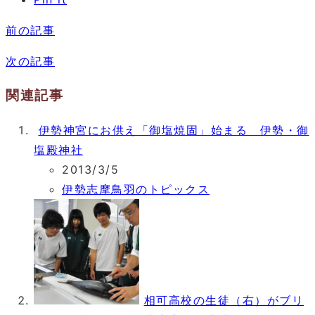
前の記事
次の記事
関連記事
伊勢神宮にお供え「御塩焼固」始まる 伊勢・御
塩殿神社
2013/3/5
伊勢志摩鳥羽のトピックス
相可高校の生徒（右）がブリ