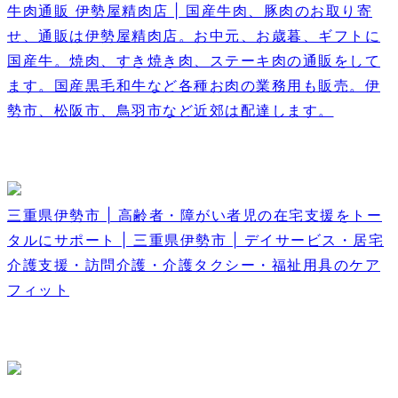
牛肉通販 伊勢屋精肉店 | 国産牛肉、豚肉のお取り寄
せ、通販は伊勢屋精肉店。お中元、お歳暮、ギフトに
国産牛。焼肉、すき焼き肉、ステーキ肉の通販をして
ます。国産黒毛和牛など各種お肉の業務用も販売。伊
勢市、松阪市、鳥羽市など近郊は配達します。
三重県伊勢市 | 高齢者・障がい者児の在宅支援をトー
タルにサポート | 三重県伊勢市 | デイサービス・居宅
介護支援・訪問介護・介護タクシー・福祉用具のケア
フィット