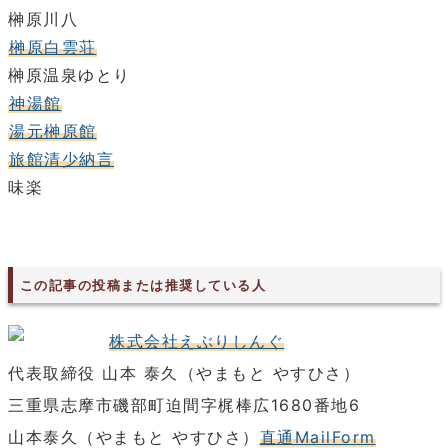
榊原川八
榊原白雲荘
榊原温泉ゆとり
神湯館
湯元榊原館
旅館清少納言
味楽
この記事の投稿または推奨している人
株式会社えぶりしんぐ
代表取締役 山本 泰久（やまもと やすひさ）
三重県志摩市磯部町迫間字梶棒広1680番地6
山本泰久（やまもと やすひさ）
直通MailForm