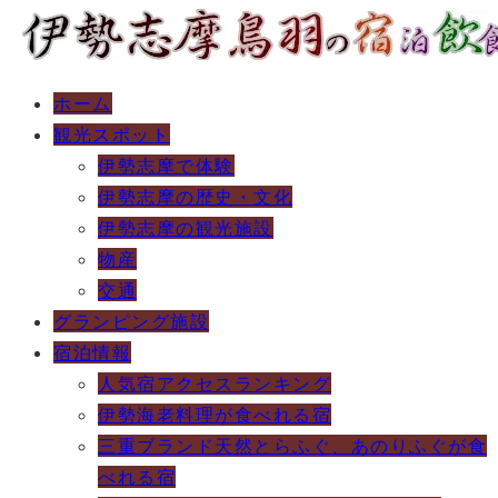
ホーム
観光スポット
伊勢志摩で体験
伊勢志摩の歴史・文化
伊勢志摩の観光施設
物産
交通
グランピング施設
宿泊情報
人気宿アクセスランキング
伊勢海老料理が食べれる宿
三重ブランド天然とらふぐ、あのりふぐが食
べれる宿