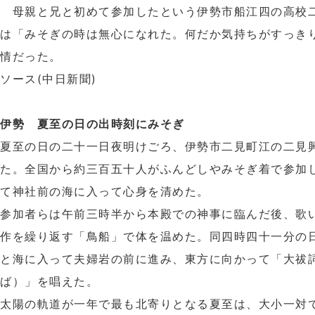
母親と兄と初めて参加したという伊勢市船江四の高校
は「みそぎの時は無心になれた。何だか気持ちがすっき
情だった。
ソース(中日新聞)
伊勢 夏至の日の出時刻にみそぎ
夏至の日の二十一日夜明けごろ、伊勢市二見町江の二見
た。全国から約三百五十人がふんどしやみそぎ着で参加
て神社前の海に入って心身を清めた。
参加者らは午前三時半から本殿での神事に臨んだ後、歌
作を繰り返す「鳥船」で体を温めた。同四時四十一分の
と海に入って夫婦岩の前に進み、東方に向かって「大祓
ば）」を唱えた。
太陽の軌道が一年で最も北寄りとなる夏至は、大小一対