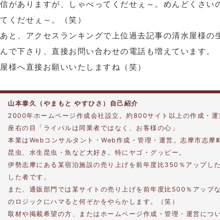
信がありますが、しゃべってくだせぇ～。めんどくさい
てくだせぇ～。（笑）
あと、アクセスランキングで上位過去記事の清水屋様の
んで下さり、直接お問い合わせの電話も増えています。
屋様へ直接お願いいたしますね（笑）
山本泰久（やまもと やすひさ）自己紹介
2000年ホームページ作成会社設立。約800サイト以上の作成・
座右の目「ライバルは同業者ではなく、お客様の心」
本業はWebコンサルタント・Web作成・管理・運営。志摩市志摩
昆虫、水生昆虫・魚など大好き。特にヤゴ・グッピー。
伊勢志摩にある某宿泊施設の売り上げを前年度比350％アップし
した者です。
また、通販部門では某サイトの売り上げを前年度比500％アップ
のロジックにハマると何ぞかをやらかします。（笑）
取材や掲載希望の方、またはホームページ作成・管理・運営につ