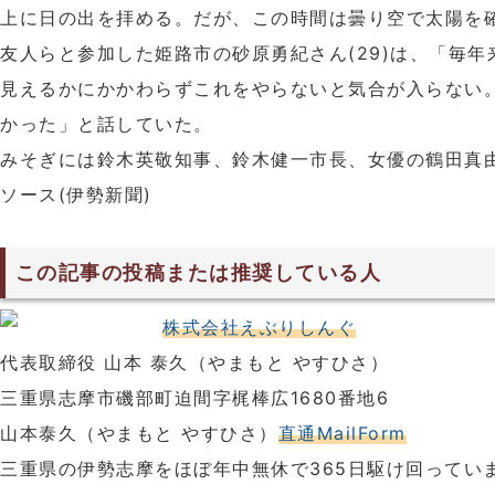
上に日の出を拝める。だが、この時間は曇り空で太陽を
友人らと参加した姫路市の砂原勇紀さん(29)は、「毎
見えるかにかかわらずこれをやらないと気合が入らない
かった」と話していた。
みそぎには鈴木英敬知事、鈴木健一市長、女優の鶴田真
ソース(伊勢新聞)
この記事の投稿または推奨している人
株式会社えぶりしんぐ
代表取締役 山本 泰久（やまもと やすひさ）
三重県志摩市磯部町迫間字梶棒広1680番地6
山本泰久（やまもと やすひさ）
直通MailForm
三重県の伊勢志摩をほぼ年中無休で365日駆け回ってい