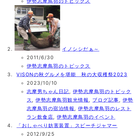
伊勢志摩鳥羽のトピックス
イノシシだぁ～
2011/6/30
伊勢志摩鳥羽のトピックス
VISONの秋グルメを堪能 秋の大収穫祭2023
2023/10/10
志摩男ちゃん日記
,
伊勢志摩鳥羽のトピック
ス
,
伊勢志摩鳥羽観光情報
,
ブログ記事
,
伊勢
志摩鳥羽の宿泊情報
,
伊勢志摩鳥羽のレスト
ラン飲食店
,
伊勢志摩鳥羽のイベント
「おしゃべり妨害装置」スピーチジャマー
2012/9/25