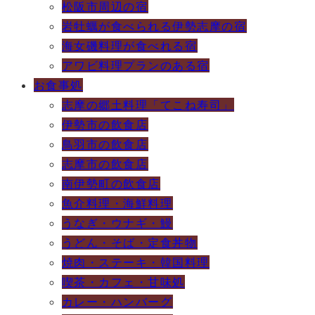
松阪市周辺の宿
岩牡蠣が食べられる伊勢志摩の宿
海女磯料理が食べれる宿
アワビ料理プランのある宿
お食事処
志摩の郷土料理「てこね寿司」
伊勢市の飲食店
鳥羽市の飲食店
志摩市の飲食店
南伊勢町の飲食店
魚介料理・海鮮料理
うなぎ・ウナギ・鰻
うどん・そば・定食丼物
焼肉・ステーキ・韓国料理
喫茶・カフェ・甘味処
カレー・ハンバーグ