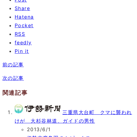
Share
Hatena
Pocket
RSS
feedly
Pin it
前の記事
次の記事
関連記事
三重県大台町 クマに襲われ
けが 大杉谷林道、ガイドの男性
2013/6/1