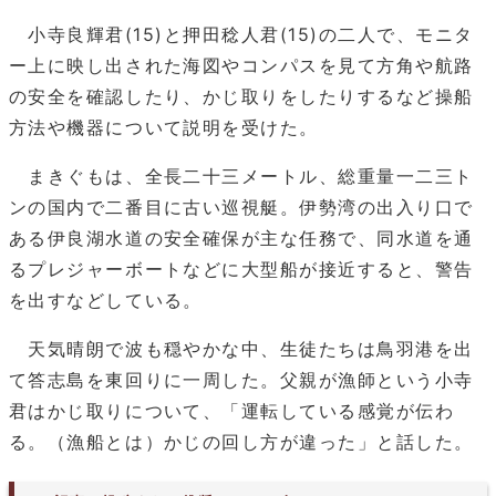
小寺良輝君(15)と押田稔人君(15)の二人で、モニタ
ー上に映し出された海図やコンパスを見て方角や航路
の安全を確認したり、かじ取りをしたりするなど操船
方法や機器について説明を受けた。
まきぐもは、全長二十三メートル、総重量一二三ト
ンの国内で二番目に古い巡視艇。伊勢湾の出入り口で
ある伊良湖水道の安全確保が主な任務で、同水道を通
るプレジャーボートなどに大型船が接近すると、警告
を出すなどしている。
天気晴朗で波も穏やかな中、生徒たちは鳥羽港を出
て答志島を東回りに一周した。父親が漁師という小寺
君はかじ取りについて、「運転している感覚が伝わ
る。（漁船とは）かじの回し方が違った」と話した。