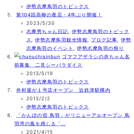
伊勢志摩鳥羽のトピックス
第104回高柳の夜店・4年ぶり開催！
2023/5/30
志摩男ちゃん日記
,
伊勢志摩鳥羽のトピック
ス
,
伊勢志摩鳥羽観光情報
,
ブログ記事
,
伊勢
志摩鳥羽のイベント
,
伊勢志摩鳥羽の祭り
ゴマフアザラシの赤ちゃん名
前募集 二見シーパラダイス
2013/5/19
伊勢志摩鳥羽のトピックス
井村屋が１号店オープン 近鉄津駅構内
2013/2/2
伊勢志摩鳥羽のトピックス
「かんぽの宿 鳥羽」がリニューアルオープン 鳥
羽湾の風を感じる「…
2021/4/15