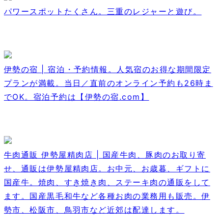
パワースポットたくさん。三重のレジャーと遊び。
伊勢の宿 | 宿泊・予約情報。人気宿のお得な期間限定
プランが満載。当日／直前のオンライン予約も26時ま
でOK。宿泊予約は【伊勢の宿.com】
牛肉通販 伊勢屋精肉店 | 国産牛肉、豚肉のお取り寄
せ、通販は伊勢屋精肉店。お中元、お歳暮、ギフトに
国産牛。焼肉、すき焼き肉、ステーキ肉の通販をして
ます。国産黒毛和牛など各種お肉の業務用も販売。伊
勢市、松阪市、鳥羽市など近郊は配達します。