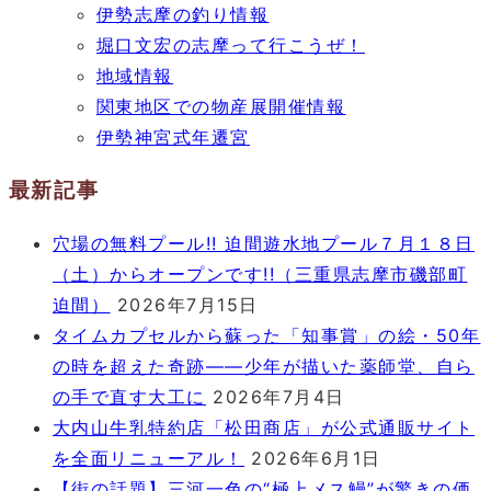
伊勢志摩の釣り情報
堀口文宏の志摩って行こうぜ！
地域情報
関東地区での物産展開催情報
伊勢神宮式年遷宮
最新記事
穴場の無料プール!! 迫間遊水地プール７月１８日
（土）からオープンです!!（三重県志摩市磯部町
迫間）
2026年7月15日
タイムカプセルから蘇った「知事賞」の絵・50年
の時を超えた奇跡――少年が描いた薬師堂、自ら
の手で直す大工に
2026年7月4日
大内山牛乳特約店「松田商店」が公式通販サイト
を全面リニューアル！
2026年6月1日
【街の話題】三河一色の“極上メス鰻”が驚きの価