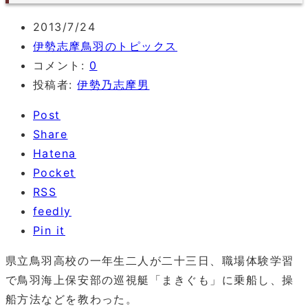
2013/7/24
伊勢志摩鳥羽のトピックス
コメント:
0
投稿者:
伊勢乃志摩男
Post
Share
Hatena
Pocket
RSS
feedly
Pin it
県立鳥羽高校の一年生二人が二十三日、職場体験学習
で鳥羽海上保安部の巡視艇「まきぐも」に乗船し、操
船方法などを教わった。