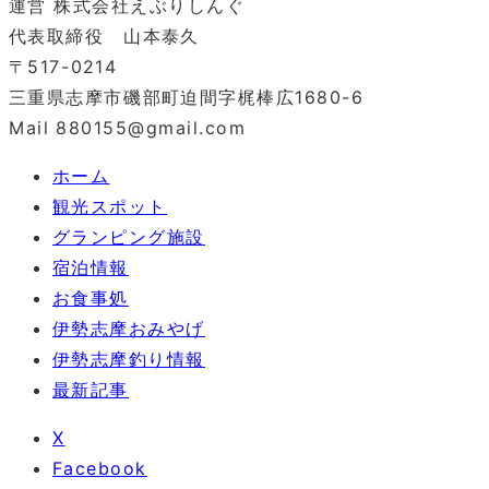
運営 株式会社えぶりしんぐ
代表取締役 山本泰久
〒517-0214
三重県志摩市磯部町迫間字梶棒広1680-6
Mail 880155@gmail.com
ホーム
観光スポット
グランピング施設
宿泊情報
お食事処
伊勢志摩おみやげ
伊勢志摩釣り情報
最新記事
X
Facebook