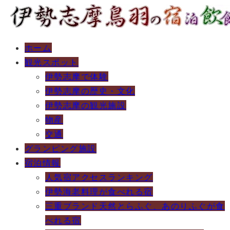
ホーム
観光スポット
伊勢志摩で体験
伊勢志摩の歴史・文化
伊勢志摩の観光施設
物産
交通
グランピング施設
宿泊情報
人気宿アクセスランキング
伊勢海老料理が食べれる宿
三重ブランド天然とらふぐ、あのりふぐが食
べれる宿