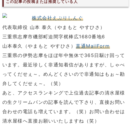
この記事の投稿または推奨している人
株式会社えぶりしんぐ
代表取締役 山本 泰久（やまもと やすひさ）
三重県志摩市磯部町迫間字梶棒広1680番地6
山本泰久（やまもと やすひさ）
直通MailForm
三重県の伊勢志摩をほぼ年中無休で365日駆け回って
います。最近珍しく非通知着信がありますが、しゃべ
ってくだせぇ～。めんどくさいので非通知はもぉ～勘
弁してくだせぇ～。（笑）
あと、アクセスランキングで上位過去記事の清水屋様
の生クリームパンの記事を読んで下さり、直接お問い
合わせの電話も増えています。（笑）お問い合わせは
清水屋様へ直接お願いいたしますね（笑）