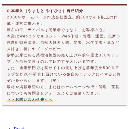
山本泰久（やまもと やすひさ）自己紹介
2000年ホームページ作成会社設立。約800サイト以上の作
成・運営に携わる。
座右の目「ライバルは同業者ではなく、お客様の心」
本業はWebコンサルタント・Web作成・管理・運営。志摩市
志摩町御座出身。自然大好き人間。昆虫、水生昆虫・魚など
大好き。特にヤゴ・グッピー。
伊勢志摩にある某宿泊施設の売り上げを前年度比350％アッ
プした自分で言うのもアレですが大した者です。
また、通販部門では某サイトの売り上げを前年度比500％ア
ップなど20年研究し続けている独自のロジックにハマると何
ぞかをやらかします。（笑）
取材や掲載希望の方、またはホームページ作成・管理・運営
についてもお問合せフォームよりご連絡ください。
＞＞お問い合わせ先＜＜
Post