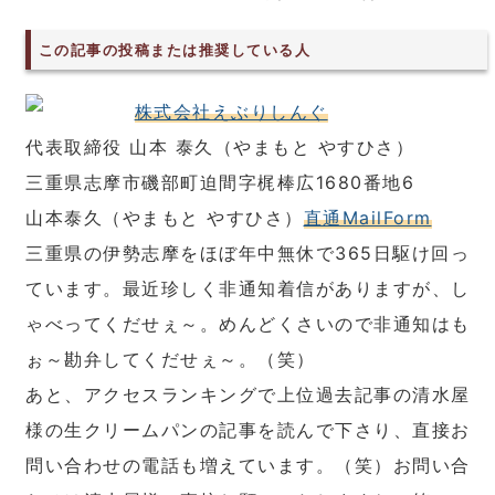
この記事の投稿または推奨している人
株式会社えぶりしんぐ
代表取締役 山本 泰久（やまもと やすひさ）
三重県志摩市磯部町迫間字梶棒広1680番地6
山本泰久（やまもと やすひさ）
直通MailForm
三重県の伊勢志摩をほぼ年中無休で365日駆け回っ
ています。最近珍しく非通知着信がありますが、し
ゃべってくだせぇ～。めんどくさいので非通知はも
ぉ～勘弁してくだせぇ～。（笑）
あと、アクセスランキングで上位過去記事の清水屋
様の生クリームパンの記事を読んで下さり、直接お
問い合わせの電話も増えています。（笑）お問い合