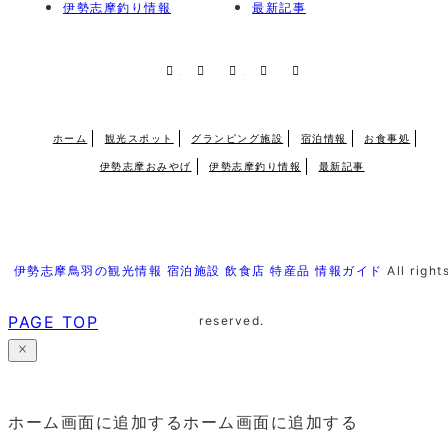
伊勢志摩釣り情報
最新記事
RSS
X
Facebook
Instagram
Pinterest
ホーム
観光スポット
グランピング施設
宿泊情報
お食事処
伊勢志摩おみやげ
伊勢志摩釣り情報
最新記事
伊勢志摩鳥羽の観光情報 宿泊施設 飲食店 特産品 情報ガイド
All right
PAGE TOP
reserved.
ホーム画面に追加する
ホーム画面に追加する