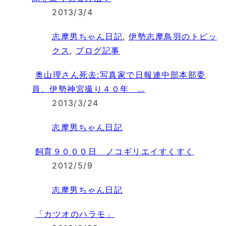
2013/3/4
志摩男ちゃん日記
,
伊勢志摩鳥羽のトピッ
クス
,
ブログ記事
奥山理さん死去:写真家で日報連中部本部委
員、伊勢神宮撮り４０年 …
2013/3/24
志摩男ちゃん日記
飼育９０００日 ノコギリエイすくすく
2012/5/9
志摩男ちゃん日記
「カツオのハラモ」