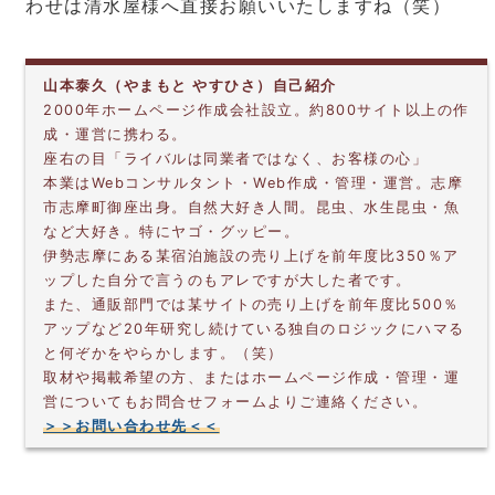
わせは清水屋様へ直接お願いいたしますね（笑）
山本泰久（やまもと やすひさ）自己紹介
2000年ホームページ作成会社設立。約800サイト以上の作
成・運営に携わる。
座右の目「ライバルは同業者ではなく、お客様の心」
本業はWebコンサルタント・Web作成・管理・運営。志摩
市志摩町御座出身。自然大好き人間。昆虫、水生昆虫・魚
など大好き。特にヤゴ・グッピー。
伊勢志摩にある某宿泊施設の売り上げを前年度比350％ア
ップした自分で言うのもアレですが大した者です。
また、通販部門では某サイトの売り上げを前年度比500％
アップなど20年研究し続けている独自のロジックにハマる
と何ぞかをやらかします。（笑）
取材や掲載希望の方、またはホームページ作成・管理・運
営についてもお問合せフォームよりご連絡ください。
＞＞お問い合わせ先＜＜