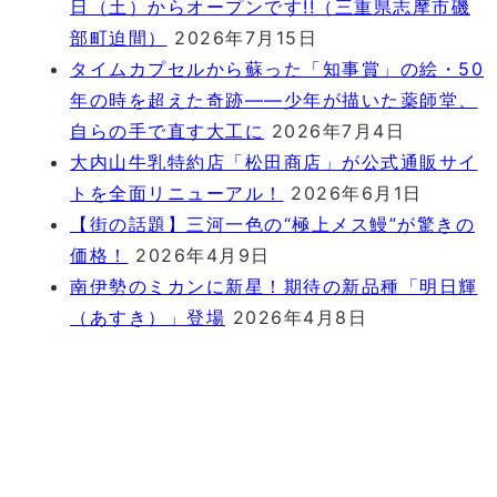
日（土）からオープンです!!（三重県志摩市磯
部町迫間）
2026年7月15日
タイムカプセルから蘇った「知事賞」の絵・50
年の時を超えた奇跡――少年が描いた薬師堂、
自らの手で直す大工に
2026年7月4日
大内山牛乳特約店「松田商店」が公式通販サイ
トを全面リニューアル！
2026年6月1日
【街の話題】三河一色の“極上メス鰻”が驚きの
価格！
2026年4月9日
南伊勢のミカンに新星！期待の新品種「明日輝
（あすき）」登場
2026年4月8日