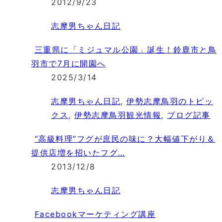
2012/9/23
志摩男ちゃん日記
三重県に「ミジュマル公園」誕生！鈴鹿市と鳥
羽市で7月に開園へ
2025/3/14
志摩男ちゃん日記
,
伊勢志摩鳥羽のトピッ
クス
,
伊勢志摩鳥羽観光情報
,
ブログ記事
“高級料理”フグが庶民の味に？大幅値下がり＆
提供店増を招いたフグ…
2013/12/8
志摩男ちゃん日記
Facebookマーケティング講座