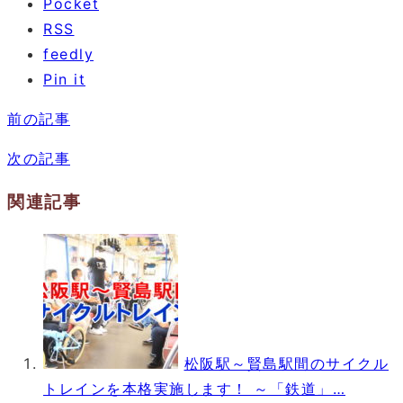
Pocket
RSS
feedly
Pin it
前の記事
次の記事
関連記事
松阪駅～賢島駅間のサイクル
トレインを本格実施します！ ～「鉄道」…