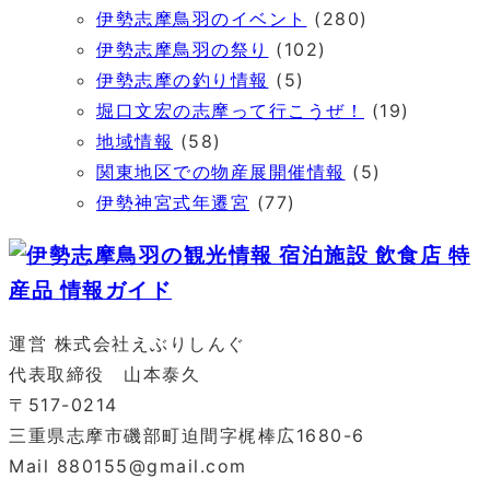
伊勢志摩鳥羽のイベント
(280)
伊勢志摩鳥羽の祭り
(102)
伊勢志摩の釣り情報
(5)
堀口文宏の志摩って行こうぜ！
(19)
地域情報
(58)
関東地区での物産展開催情報
(5)
伊勢神宮式年遷宮
(77)
運営 株式会社えぶりしんぐ
代表取締役 山本泰久
〒517-0214
三重県志摩市磯部町迫間字梶棒広1680-6
Mail 880155@gmail.com