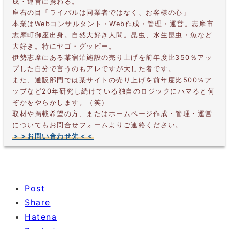
成・運営に携わる。
座右の目「ライバルは同業者ではなく、お客様の心」
本業はWebコンサルタント・Web作成・管理・運営。志摩市
志摩町御座出身。自然大好き人間。昆虫、水生昆虫・魚など
大好き。特にヤゴ・グッピー。
伊勢志摩にある某宿泊施設の売り上げを前年度比350％アッ
プした自分で言うのもアレですが大した者です。
また、通販部門では某サイトの売り上げを前年度比500％ア
ップなど20年研究し続けている独自のロジックにハマると何
ぞかをやらかします。（笑）
取材や掲載希望の方、またはホームページ作成・管理・運営
についてもお問合せフォームよりご連絡ください。
＞＞お問い合わせ先＜＜
Post
Share
Hatena