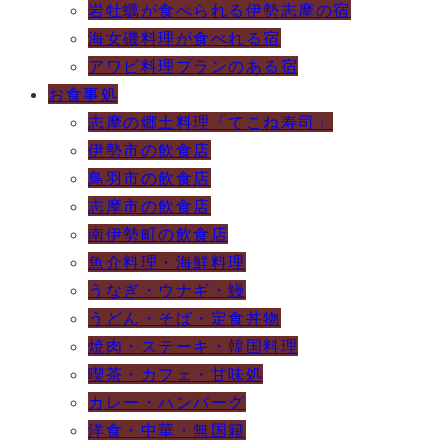
岩牡蠣が食べられる伊勢志摩の宿
海女磯料理が食べれる宿
アワビ料理プランのある宿
お食事処
志摩の郷土料理「てこね寿司」
伊勢市の飲食店
鳥羽市の飲食店
志摩市の飲食店
南伊勢町の飲食店
魚介料理・海鮮料理
うなぎ・ウナギ・鰻
うどん・そば・定食丼物
焼肉・ステーキ・韓国料理
喫茶・カフェ・甘味処
カレー・ハンバーグ
洋食・中華・無国籍