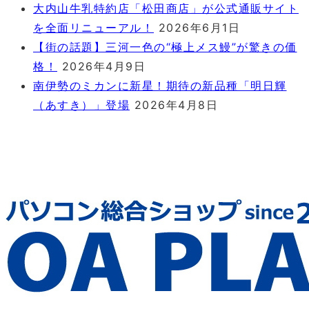
大内山牛乳特約店「松田商店」が公式通販サイト
を全面リニューアル！
2026年6月1日
【街の話題】三河一色の“極上メス鰻”が驚きの価
格！
2026年4月9日
南伊勢のミカンに新星！期待の新品種「明日輝
（あすき）」登場
2026年4月8日