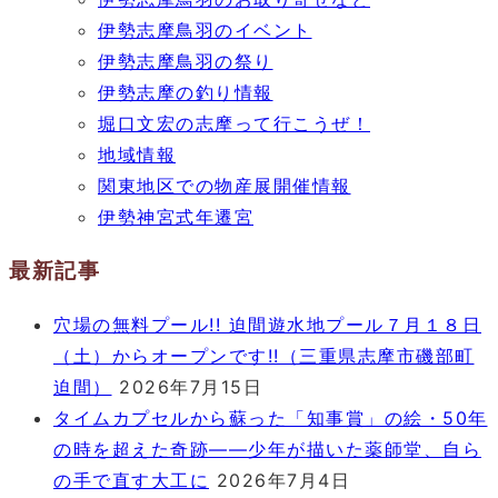
伊勢志摩鳥羽のイベント
伊勢志摩鳥羽の祭り
伊勢志摩の釣り情報
堀口文宏の志摩って行こうぜ！
地域情報
関東地区での物産展開催情報
伊勢神宮式年遷宮
最新記事
穴場の無料プール!! 迫間遊水地プール７月１８日
（土）からオープンです!!（三重県志摩市磯部町
迫間）
2026年7月15日
タイムカプセルから蘇った「知事賞」の絵・50年
の時を超えた奇跡――少年が描いた薬師堂、自ら
の手で直す大工に
2026年7月4日