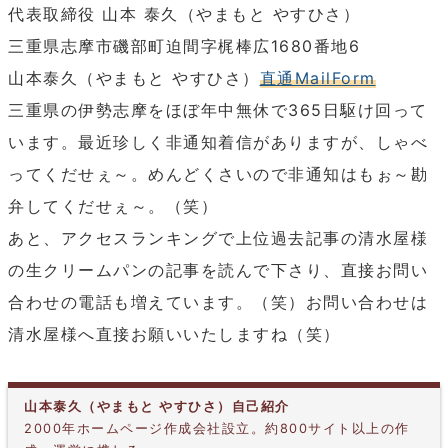
代表取締役 山本 泰久（やまもと やすひさ）
三重県志摩市磯部町迫間字梶棒広1680番地6
山本泰久（やまもと やすひさ）
直通MailForm
三重県の伊勢志摩をほぼ年中無休で365日駆け回って
います。最近珍しく非通知着信がありますが、しゃべ
ってくだせぇ～。めんどくさいので非通知はもぉ～勘
弁してくだせぇ～。（笑）
あと、アクセスランキングで上位過去記事の清水屋様
の生クリームパンの記事を読んで下さり、直接お問い
合わせの電話も増えています。（笑）お問い合わせは
清水屋様へ直接お願いいたしますね（笑）
山本泰久（やまもと やすひさ）自己紹介
2000年ホームページ作成会社設立。約800サイト以上の作