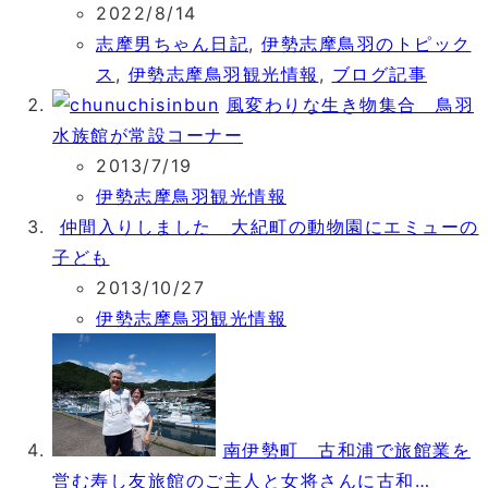
2022/8/14
志摩男ちゃん日記
,
伊勢志摩鳥羽のトピック
ス
,
伊勢志摩鳥羽観光情報
,
ブログ記事
風変わりな生き物集合 鳥羽
水族館が常設コーナー
2013/7/19
伊勢志摩鳥羽観光情報
仲間入りしました 大紀町の動物園にエミューの
子ども
2013/10/27
伊勢志摩鳥羽観光情報
南伊勢町 古和浦で旅館業を
営む寿し友旅館のご主人と女将さんに古和…