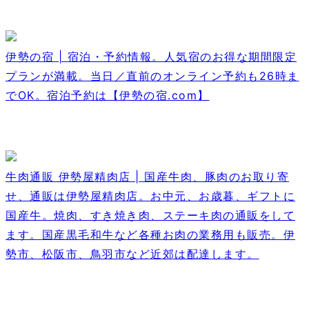
伊勢の宿 | 宿泊・予約情報。人気宿のお得な期間限定
プランが満載。当日／直前のオンライン予約も26時ま
でOK。宿泊予約は【伊勢の宿.com】
牛肉通販 伊勢屋精肉店 | 国産牛肉、豚肉のお取り寄
せ、通販は伊勢屋精肉店。お中元、お歳暮、ギフトに
国産牛。焼肉、すき焼き肉、ステーキ肉の通販をして
ます。国産黒毛和牛など各種お肉の業務用も販売。伊
勢市、松阪市、鳥羽市など近郊は配達します。