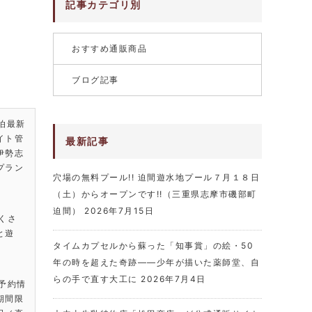
記事カテゴリ別
おすすめ通販商品
ブログ記事
泊最新
イト管
最新記事
伊勢志
プラン
穴場の無料プール!! 迫間遊水地プール７月１８日
（土）からオープンです!!（三重県志摩市磯部町
迫間）
2026年7月15日
くさ
と遊
タイムカプセルから蘇った「知事賞」の絵・50
年の時を超えた奇跡――少年が描いた薬師堂、自
らの手で直す大工に
2026年7月4日
・予約情
期間限