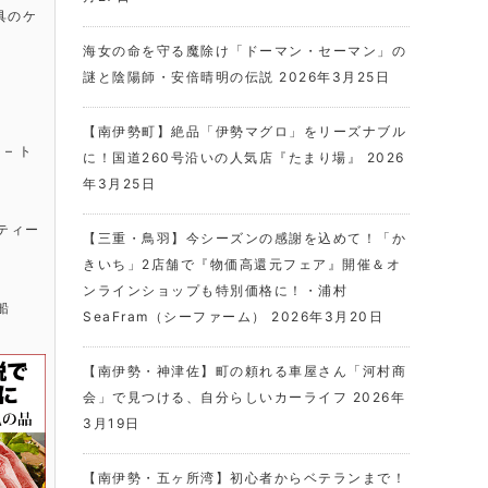
具のケ
海女の命を守る魔除け「ドーマン・セーマン」の
謎と陰陽師・安倍晴明の伝説
2026年3月25日
【南伊勢町】絶品「伊勢マグロ」をリーズナブル
に！国道260号沿いの人気店『たまり場』
2026
年3月25日
【三重・鳥羽】今シーズンの感謝を込めて！「か
きいち」2店舗で『物価高還元フェア』開催＆オ
ンラインショップも特別価格に！・浦村
SeaFram（シーファーム）
2026年3月20日
【南伊勢・神津佐】町の頼れる車屋さん「河村商
会」で見つける、自分らしいカーライフ
2026年
3月19日
【南伊勢・五ヶ所湾】初心者からベテランまで！