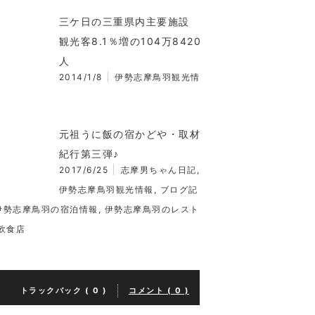
三ケ日の三重県内主要施設
観光客8.1％増の104万8420
人
2014/1/8
伊勢志摩鳥羽観光情
元祖うに飯の宿かどや・取材
紀行第三弾♪
2017/6/25
志摩男ちゃん日記
,
伊勢志摩鳥羽観光情報
,
ブログ記
伊勢志摩鳥羽の宿泊情報
,
伊勢志摩鳥羽のレスト
飲食店
トラックバック ( 0 )
コメント ( 0 )