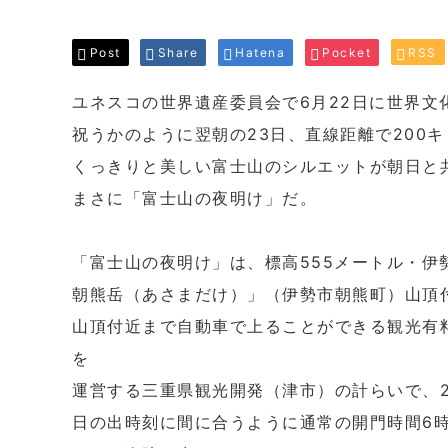
Post
Share
Hatena
Pocket
RSS
ユネスコの世界遺産委員会で6月22日に世界文
祝うかのように翌朝の23日、直線距離で200
くっきりと美しい富士山のシルエットが朝日と
まさに「富士山の夜明け」だ。
「富士山の夜明け」は、標高555メートル・伊
朝熊岳（あさまだけ）」（伊勢市朝熊町）山頂
山頂付近まで自動車で上ることができる観光有
を
運営する三重県観光開発（津市）の計らいで、2
日の出時刻に間に合うように通常の開門時間6時