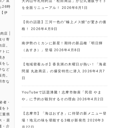
日／直
大内山牛乳特約店「松田商店」が公式通販サイト
26時
を全面リニューアル！
2026年6月1日
は【伊
【街の話題】三河一色の“極上メス鰻”が驚きの価
格！
2026年4月9日
肉店 |
取り寄
南伊勢のミカンに新星！期待の新品種「明日輝
肉店。
（あすき）」登場
2026年4月8日
フトに
焼き
販をし
【地域密着ルポ】香良洲の木曜日が熱い！「海産
牛など
問屋 丸政商店」の爆安特売に潜入
2026年4月7
販売。
日
羽市な
。
YouTubeで話題沸騰！志摩市御座「民宿 やま
や」に予約が殺到するその理由
2026年4月2日
高齢者・
援をト
【志摩市】「海ほおずき」に待望の新メニュー登
 三重県
ビス・居
場！地元の味を堪能する3種が新発売
2026年3
護・介
月27日