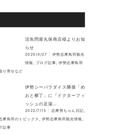
活魚問屋丸保商店様よりお知
らせ
2020/4/27
伊勢志摩鳥羽観光
情報
,
ブログ記事
,
伊勢志摩鳥羽
取り寄せなど
伊勢シーパラダイス隣接「め
おと横丁」に『ドクターフィ
ッシュの足湯…
2022/7/15
志摩男ちゃん日記
,
志摩鳥羽のトピックス
,
伊勢志摩鳥羽観光情報
,
グ記事