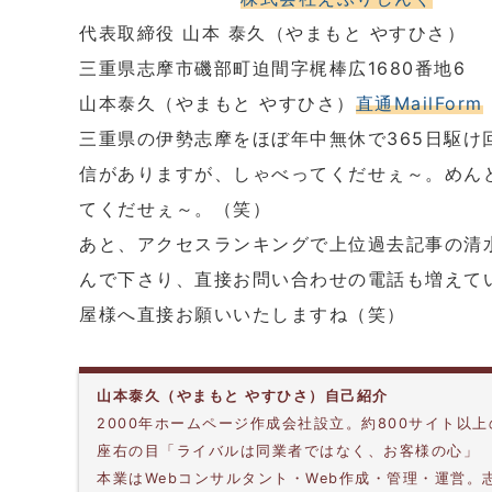
代表取締役 山本 泰久（やまもと やすひさ）
三重県志摩市磯部町迫間字梶棒広1680番地6
山本泰久（やまもと やすひさ）
直通MailForm
三重県の伊勢志摩をほぼ年中無休で365日駆け
信がありますが、しゃべってくだせぇ～。めん
てくだせぇ～。（笑）
あと、アクセスランキングで上位過去記事の清
んで下さり、直接お問い合わせの電話も増えて
屋様へ直接お願いいたしますね（笑）
山本泰久（やまもと やすひさ）自己紹介
2000年ホームページ作成会社設立。約800サイト以
座右の目「ライバルは同業者ではなく、お客様の心」
本業はWebコンサルタント・Web作成・管理・運営