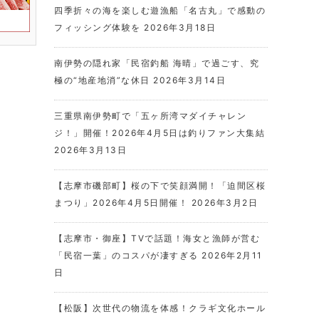
四季折々の海を楽しむ遊漁船「名古丸」で感動の
フィッシング体験を
2026年3月18日
南伊勢の隠れ家「民宿釣船 海晴」で過ごす、究
極の“地産地消”な休日
2026年3月14日
三重県南伊勢町で「五ヶ所湾マダイチャレン
ジ！」開催！2026年4月5日は釣りファン大集結
2026年3月13日
【志摩市磯部町】桜の下で笑顔満開！「迫間区桜
まつり」2026年4月5日開催！
2026年3月2日
【志摩市・御座】TVで話題！海女と漁師が営む
「民宿一葉」のコスパが凄すぎる
2026年2月11
日
【松阪】次世代の物流を体感！クラギ文化ホール