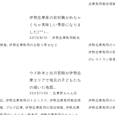
志摩鳥羽観光情
伊勢志摩産の岩牡蠣がめちゃ
くちゃ美味しい季節になりま
した(^^♪…
2015/8/10
伊勢志摩鳥羽観光
情報
,
伊勢志摩鳥羽のお取り寄せなど
伊勢志摩鳥羽の
伊勢志摩鳥羽の
のレストラン飲
ウド鈴木と出川哲朗が伊勢志
摩エリアで地元の子どもたち
の描いた地図…
2023/1/30
志摩男ちゃん日
記
,
伊勢志摩鳥羽のトピックス
,
伊勢志摩鳥羽観光情
伊勢志摩鳥羽の
報
,
ブログ記事
,
伊勢志摩鳥羽の宿泊情報
,
伊勢志摩
伊勢志摩鳥羽の
鳥羽のレストラン飲食店
,
伊勢志摩鳥羽のイベント
,