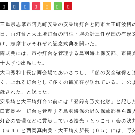
三重県志摩市阿児町安乗の安乗埼灯台と同市大王町波切
日、両灯台と大王埼灯台の門柱・塀の計三件が国の有形
け、志摩市がそれぞれ記念式典を開いた。
両式典には、市や灯台を管理する鳥羽海上保安部、市観
十人ずつ出席した。
大口秀和市長は両会場であいさつし、「船の安全確保と
く、上れる灯台として多くの観光客が訪れている。この
録された」と祝った。
安乗埼と大王埼灯台の前には「登録有形文化財」と記し
口市長や、灯台を管理する鳥羽海保の野久保薫部長ら四
灯台の管理などに貢献している燈光（とうこう）会の浅
（６４）と西岡真由美・大王埼支所長（６５）には、野