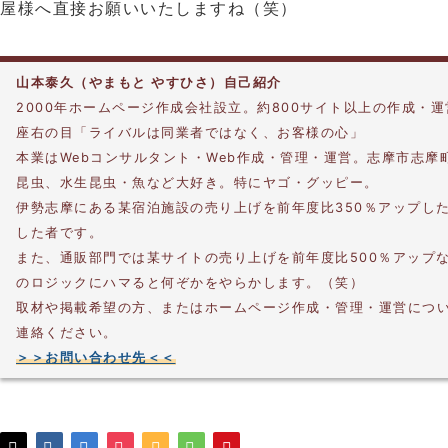
屋様へ直接お願いいたしますね（笑）
山本泰久（やまもと やすひさ）自己紹介
2000年ホームページ作成会社設立。約800サイト以上の作成・
座右の目「ライバルは同業者ではなく、お客様の心」
本業はWebコンサルタント・Web作成・管理・運営。志摩市志摩
昆虫、水生昆虫・魚など大好き。特にヤゴ・グッピー。
伊勢志摩にある某宿泊施設の売り上げを前年度比350％アップし
した者です。
また、通販部門では某サイトの売り上げを前年度比500％アップ
のロジックにハマると何ぞかをやらかします。（笑）
取材や掲載希望の方、またはホームページ作成・管理・運営につ
連絡ください。
＞＞お問い合わせ先＜＜