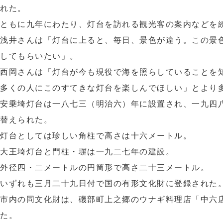
れた。
ともに九年にわたり、灯台を訪れる観光客の案内などを
浅井さんは「灯台に上ると、毎日、景色が違う。この景
してもらいたい」。
西岡さんは「灯台が今も現役で海を照らしていることを
多くの人にこのすてきな灯台を楽しんでほしい」とより
安乗埼灯台は一八七三（明治六）年に設置され、一九四
替えられた。
灯台としては珍しい角柱で高さは十六メートル。
大王埼灯台と門柱・塀は一九二七年の建設。
外径四・二メートルの円筒形で高さ二十三メートル。
いずれも三月二十九日付で国の有形文化財に登録された
市内の同文化財は、磯部町上之郷のウナギ料理店「中六
た。