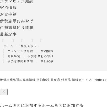
グランピング施設
宿泊情報
お食事処
伊勢志摩おみやげ
伊勢志摩釣り情報
最新記事
X
RSS
Facebook
Instagram
Pinterest
ホーム
観光スポット
グランピング施設
宿泊情報
お食事処
伊勢志摩おみやげ
伊勢志摩釣り情報
最新記事
伊勢志摩鳥羽の観光情報 宿泊施設 飲食店 特産品 情報ガイド
All rights 
ホーム画面に追加する
ホーム画面に追加する