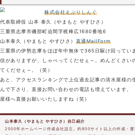
株式会社えぶりしんぐ
代表取締役 山本 泰久（やまもと やすひさ）
三重県志摩市磯部町迫間字梶棒広1680番地6
山本泰久（やまもと やすひさ）
直通MailForm
三重県の伊勢志摩をほぼ年中無休で365日駆け回ってい
信がありますが、しゃべってくだせぇ～。めんどくさい
てくだせぇ～。（笑）
あと、アクセスランキングで上位過去記事の清水屋様の
んで下さり、直接お問い合わせの電話も増えています。
屋様へ直接お願いいたしますね（笑）
山本泰久（やまもと やすひさ）自己紹介
2000年ホームページ作成会社設立。約800サイト以上の作成・