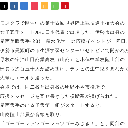
モスクワで開催中の第十四回世界陸上競技選手権大会の
女子五千メートルに日本代表で出場した、伊勢市出身の
尾西美咲選手(28)＝積水化学＝の応援イベントが十四日
伊勢市黒瀬町の市生涯学習センターいせトピアで開かれ
母校の宇治山田商業高校（山商）と小俣中学校陸上部の
部員ら約百五十人が詰め掛け、テレビの生中継を見なが
先輩にエールを送った。
会場では、同二校と出身校の明野小や市役所で、
応援メッセージを寄せ書きした横断幕が掲げられた。
尾西選手の出る予選第一組がスタートすると、
山商陸上部員が音頭を取り、
「ゴーゴーレッツゴーレッツゴーみさき！」と、同部の