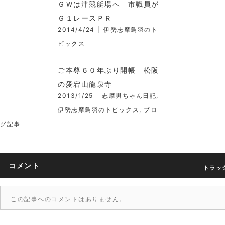
ＧＷは津競艇場へ 市職員が
Ｇ１レースＰＲ
2014/4/24
伊勢志摩鳥羽のト
ピックス
ご本尊６０年ぶり開帳 松阪
の愛宕山龍泉寺
2013/1/25
志摩男ちゃん日記
,
伊勢志摩鳥羽のトピックス
,
ブロ
グ記事
コメント
トラック
この記事へのコメントはありません。