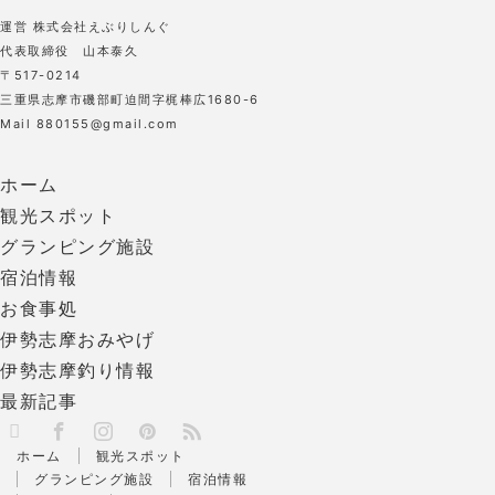
運営 株式会社えぶりしんぐ
代表取締役 山本泰久
〒517-0214
三重県志摩市磯部町迫間字梶棒広1680-6
Mail 880155@gmail.com
ホーム
観光スポット
グランピング施設
宿泊情報
お食事処
伊勢志摩おみやげ
伊勢志摩釣り情報
最新記事
X
RSS
Facebook
Instagram
Pinterest
ホーム
観光スポット
グランピング施設
宿泊情報