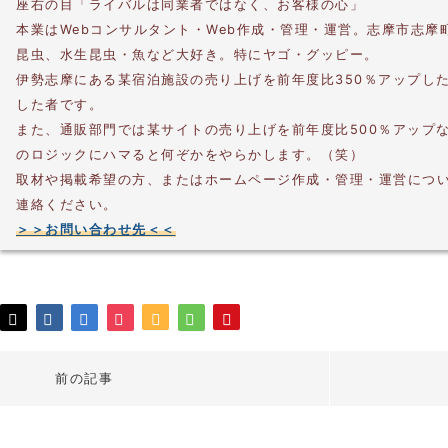
座右の目「ライバルは同業者ではなく、お客様の心」
本業はWebコンサルタント・Web作成・管理・運営。志摩市志摩
昆虫、水生昆虫・魚など大好き。特にヤゴ・グッピー。
伊勢志摩にある某宿泊施設の売り上げを前年度比350％アップし
した者です。
また、通販部門では某サイトの売り上げを前年度比500％アップ
のロジックにハマると何ぞかをやらかします。（笑）
取材や掲載希望の方、またはホームページ作成・管理・運営につ
連絡ください。
＞＞お問い合わせ先＜＜
前の記事