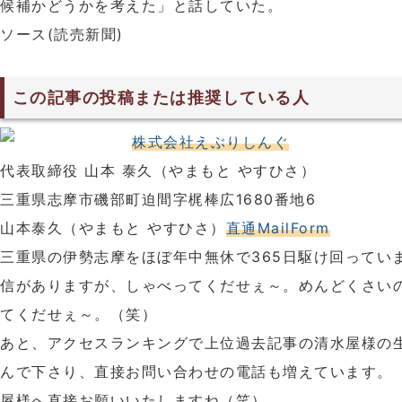
候補かどうかを考えた」と話していた。
ソース(読売新聞)
この記事の投稿または推奨している人
株式会社えぶりしんぐ
代表取締役 山本 泰久（やまもと やすひさ）
三重県志摩市磯部町迫間字梶棒広1680番地6
山本泰久（やまもと やすひさ）
直通MailForm
三重県の伊勢志摩をほぼ年中無休で365日駆け回ってい
信がありますが、しゃべってくだせぇ～。めんどくさい
てくだせぇ～。（笑）
あと、アクセスランキングで上位過去記事の清水屋様の
んで下さり、直接お問い合わせの電話も増えています。
屋様へ直接お願いいたしますね（笑）