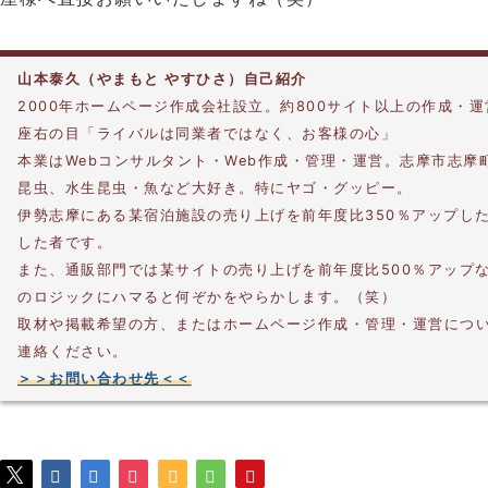
山本泰久（やまもと やすひさ）自己紹介
2000年ホームページ作成会社設立。約800サイト以上の作成・
座右の目「ライバルは同業者ではなく、お客様の心」
本業はWebコンサルタント・Web作成・管理・運営。志摩市志摩
昆虫、水生昆虫・魚など大好き。特にヤゴ・グッピー。
伊勢志摩にある某宿泊施設の売り上げを前年度比350％アップし
した者です。
また、通販部門では某サイトの売り上げを前年度比500％アップ
のロジックにハマると何ぞかをやらかします。（笑）
取材や掲載希望の方、またはホームページ作成・管理・運営につ
連絡ください。
＞＞お問い合わせ先＜＜