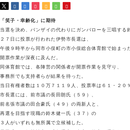
「笑子・幸齢化」に期待
当選を決め、バンザイの代わりにガンバローを三唱する
２７日に投票が行われた伊勢市長選は、
午後９時半から同市小俣町の市小俣総合体育館で始まっ
開票作業が深夜に及んだ。
同体育館では、各陣営の関係者が開票作業を見守り、
事務所でも支持者らが結果を待った。
当日有権者数は１０万７１１９人、投票率は６１・２０
市長選には、前市議の長田朗氏（５９）、
前名張市議の田合豪氏（４９）の両新人と、
再選を目指す現職の鈴木健一氏（３７）の
３人がいずれも無所属で立候補した。