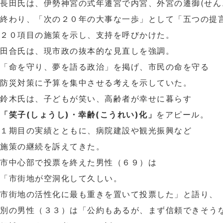
長田氏は、伊勢神宮の式年遷宮で内宮、外宮の遷御(せん
終わり、「次の２０年の大事な一歩」として「五つの提
２０項目の施策を示し、支持を呼びかけた。
田合氏は、現市政の抜本的な見直しを強調。
「命を守り、夢を語る政治」を掲げ、市民の命を守る
防災対策に予算を集中させる考えを示していた。
鈴木氏は、子どもが笑い、高齢者が幸せに暮らす
「笑子(しょうし)・幸齢(こうれい)化」
をアピール。
１期目の実績とともに、病院建設や観光振興など
施策の継続を訴えてきた。
市中心部で投票を終えた男性（６９）は
「市街地が空洞化して久しい。
市街地の活性化に最も重きを置いて投票した」と語り、
別の男性（３３）は「公約もあるが、まず信頼できそう