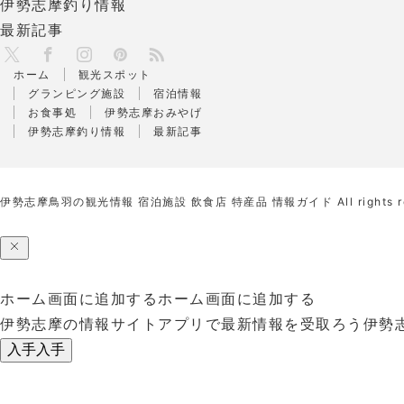
伊勢志摩釣り情報
最新記事
X
RSS
Facebook
Instagram
Pinterest
ホーム
観光スポット
グランピング施設
宿泊情報
お食事処
伊勢志摩おみやげ
伊勢志摩釣り情報
最新記事
伊勢志摩鳥羽の観光情報 宿泊施設 飲食店 特産品 情報ガイド
All rights 
ホーム画面に追加する
ホーム画面に追加する
伊勢志摩の情報サイトアプリで最新情報を受取ろう
伊勢
入手
入手