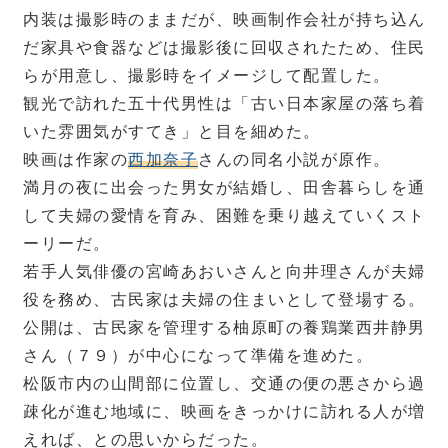
内装は撮影時のままだが、映画制作会社が持ち込ん
だ家具や食器などは撮影後に回収されたため、住民
らが用意し、撮影時をイメージして配置した。
観光で訪れた五十代男性は「古い日本家屋の落ち着
いた雰囲気がすてき」と目を細めた。
映画は作家の
西加奈子
さんの同名小説が原作。
満月の夜に出会った男女が結婚し、田舎暮らしを通
して夫婦の愛情を育み、困難を乗り越えていくスト
ーリーだ。
若手人気俳優の宮崎あおいさんと向井理さんが夫婦
役を務め、古民家は夫婦の住まいとして登場する。
公開は、古民家を管理する柚原町の養鶏業西井静男
さん（７９）が中心になって準備を進めた。
松阪市内の山間部に位置し、交通の便の悪さから過
疎化が進む地域に、映画をきっかけに訪れる人が増
えれば、との思いからだった。