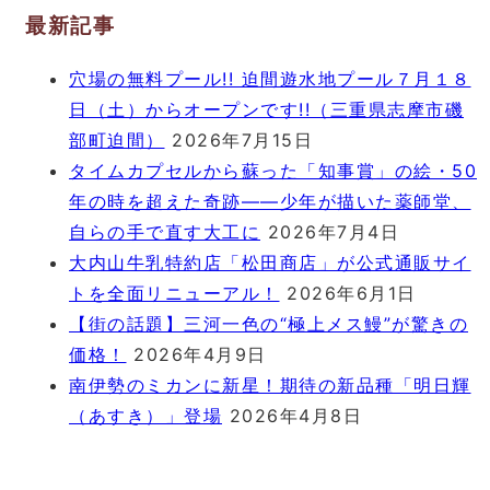
最新記事
穴場の無料プール!! 迫間遊水地プール７月１８
日（土）からオープンです!!（三重県志摩市磯
部町迫間）
2026年7月15日
タイムカプセルから蘇った「知事賞」の絵・50
年の時を超えた奇跡――少年が描いた薬師堂、
自らの手で直す大工に
2026年7月4日
大内山牛乳特約店「松田商店」が公式通販サイ
トを全面リニューアル！
2026年6月1日
【街の話題】三河一色の“極上メス鰻”が驚きの
価格！
2026年4月9日
南伊勢のミカンに新星！期待の新品種「明日輝
（あすき）」登場
2026年4月8日