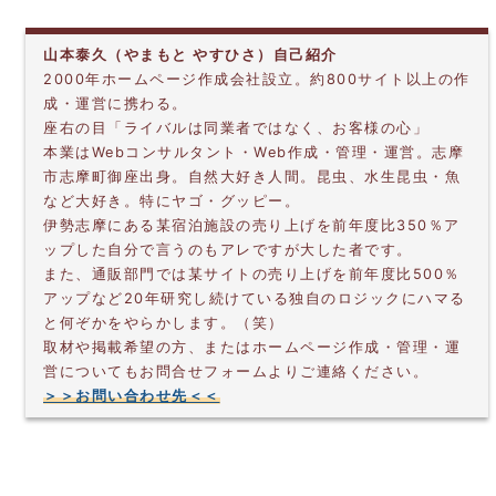
山本泰久（やまもと やすひさ）自己紹介
2000年ホームページ作成会社設立。約800サイト以上の作
成・運営に携わる。
座右の目「ライバルは同業者ではなく、お客様の心」
本業はWebコンサルタント・Web作成・管理・運営。志摩
市志摩町御座出身。自然大好き人間。昆虫、水生昆虫・魚
など大好き。特にヤゴ・グッピー。
伊勢志摩にある某宿泊施設の売り上げを前年度比350％ア
ップした自分で言うのもアレですが大した者です。
また、通販部門では某サイトの売り上げを前年度比500％
アップなど20年研究し続けている独自のロジックにハマる
と何ぞかをやらかします。（笑）
取材や掲載希望の方、またはホームページ作成・管理・運
営についてもお問合せフォームよりご連絡ください。
＞＞お問い合わせ先＜＜