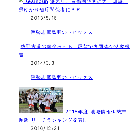
遷宮年、首都圏誘客に力 知事、
県ゆかり省庁関係者にＰＲ
2013/5/16
伊勢志摩鳥羽のトピックス
熊野古道の保全考える 尾鷲で各団体が活動報
告
2014/3/3
伊勢志摩鳥羽のトピックス
2016年度 地域情報伊勢志
摩版 リーチランキング発表!!
2016/12/31