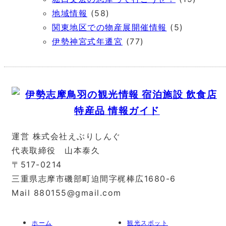
地域情報
(58)
関東地区での物産展開催情報
(5)
伊勢神宮式年遷宮
(77)
運営 株式会社えぶりしんぐ
代表取締役 山本泰久
〒517-0214
三重県志摩市磯部町迫間字梶棒広1680-6
Mail 880155@gmail.com
ホーム
観光スポット