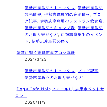
伊勢志摩鳥羽のトピックス
,
伊勢志摩鳥羽
観光情報
,
伊勢志摩鳥羽の宿泊情報
,
ブロ
グ記事
,
伊勢志摩鳥羽のレストラン飲食店
,
伊勢志摩鳥羽のキャンプ場
,
伊勢志摩鳥羽
のお取り寄せなど
,
伊勢志摩鳥羽のイベン
ト
,
伊勢志摩鳥羽の祭り
清楚に輝く志摩市産アコヤ真珠
2021/3/23
伊勢志摩鳥羽のトピックス
,
ブログ記事
,
伊勢志摩鳥羽のお取り寄せなど
Dog＆Cafe Noir(ノアール) | 志摩市ペットサ
ロン…
2020/11/9