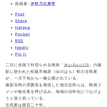
投稿者:
伊勢乃志摩男
Post
Share
Hatena
Pocket
RSS
feedly
Pin it
二日に全国で封切られる映画「
きいろいゾウ
」の撮
影に使われた松阪市柚原（ゆのはら）町の古民家
が、一月下旬から一般公開されている。
撮影当時の雰囲気を再現した地元住民らは、映画フ
ァンや観光客を呼び込み、地域の活性化につなげよ
うと張り切っている。
古民家は築百二十年。