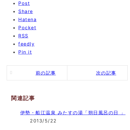
Post
Share
Hatena
Pocket
RSS
feedly
Pin it
前の記事
次の記事
関連記事
伊勢・船江温泉 みたすの湯「朔日風呂の日 」
2013/5/22