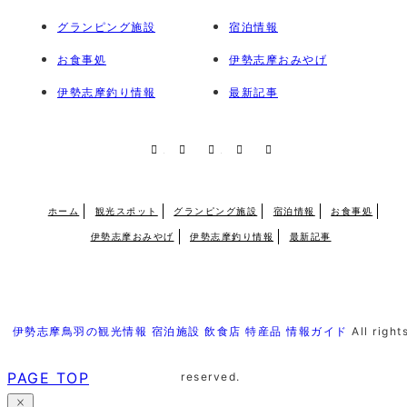
グランピング施設
宿泊情報
お食事処
伊勢志摩おみやげ
伊勢志摩釣り情報
最新記事
RSS
X
Facebook
Instagram
Pinterest
ホーム
観光スポット
グランピング施設
宿泊情報
お食事処
伊勢志摩おみやげ
伊勢志摩釣り情報
最新記事
伊勢志摩鳥羽の観光情報 宿泊施設 飲食店 特産品 情報ガイド
All right
PAGE TOP
reserved.